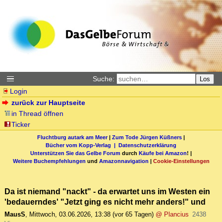
Suche:
Los
Login
zurück zur Hauptseite
in Thread öffnen
Ticker
Fluchtburg autark am Meer
|
Zum Tode Jürgen Küßners
|
Bücher vom Kopp-Verlag |
Datenschutzerklärung
Unterstützen Sie das Gelbe Forum
durch
Käufe bei Amazon
! |
Weitere Buchempfehlungen
und
Amazonnavigation
|
Cookie-Einstellungen
Da ist niemand "nackt" - da erwartet uns im Westen ein
'bedauerndes' "Jetzt ging es nicht mehr anders!" und
MausS
,
Mittwoch, 03.06.2026, 13:38
(vor 65 Tagen)
@ Plancius
2438