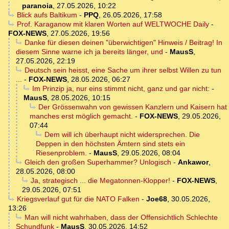
paranoia
,
27.05.2026, 10:22
Blick aufs Baltikum
-
PPQ
,
26.05.2026, 17:58
Prof. Karaganow mit klaren Worten auf WELTWOCHE Daily
-
FOX-NEWS
,
27.05.2026, 19:56
Danke für diesen deinen "überwichtigen" Hinweis / Beitrag! In
diesem Sinne warne ich ja bereits länger, und
-
MausS
,
27.05.2026, 22:19
Deutsch sein heisst, eine Sache um ihrer selbst Willen zu tun
...
-
FOX-NEWS
,
28.05.2026, 06:27
Im Prinzip ja, nur eins stimmt nicht, ganz und gar nicht:
-
MausS
,
28.05.2026, 10:15
Der Grössenwahn von gewissen Kanzlern und Kaisern hat
manches erst möglich gemacht.
-
FOX-NEWS
,
29.05.2026,
07:44
Dem will ich überhaupt nicht widersprechen. Die
Deppen in den höchsten Ämtern sind stets ein
Riesenproblem.
-
MausS
,
29.05.2026, 08:04
Gleich den großen Superhammer? Unlogisch
-
Ankawor
,
28.05.2026, 08:00
Ja, strategisch ... die Megatonnen-Klopper!
-
FOX-NEWS
,
29.05.2026, 07:51
Kriegsverlauf gut für die NATO Falken
-
Joe68
,
30.05.2026,
13:26
Man will nicht wahrhaben, dass der Offensichtlich Schlechte
Schundfunk
-
MausS
,
30.05.2026, 14:52