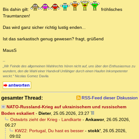
Bis dahin gilt:
fröhlisches
Traumtanzen!
Das wird ganz sicher richtig lustig enden...
Ist das sarkastisch genug gewesen? fragt, grüßend
MausS
--
„Wir Feinde des allgemeinen Wahlrechts hören nicht auf, uns über den Enthusiasmus zu
wundern, den die Wahl einer Handvoll Unfähiger durch einen Haufen Inkompetenter
weckt.“
Nicolas Gomez Davila
antworten
gesamter Thread:
RSS-Feed dieser Diskussion
NATO-Russland-Krieg auf ukrainischem und russischem
Boden eskaliert
-
Dieter
,
25.05.2026, 23:27
Ostwärts zieht der Krieg - Landkarte
-
Ankawor
,
26.05.2026,
06:27
KW22: Portugal, Du hast es besser
-
stokk'
,
26.05.2026,
09:02