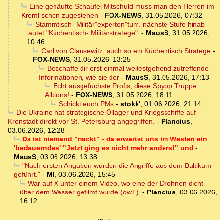
Eine gehäufte Schaufel Mitschuld muss man den Herren im
Kreml schon zugestehen
-
FOX-NEWS
,
31.05.2026, 07:32
Stammtisch- Militär"experten"tum, nächste Stufe hinab
lautet "Küchentisch- Militärstratege".
-
MausS
,
31.05.2026,
10:46
Carl von Clausewitz, auch so ein Küchentisch Stratege
-
FOX-NEWS
,
31.05.2026, 13:25
Beschaffe dir erst einmal weitestgehend zutreffende
Informationen, wie sie der
-
MausS
,
31.05.2026, 17:13
Echt ausgefuchste Profis, diese Spyop Truppe
Albions!
-
FOX-NEWS
,
31.05.2026, 18:11
Schickt euch PMs
-
stokk'
,
01.06.2026, 21:14
Die Ukraine hat strategische Öllager und Kriegsschiffe auf
Kronstadt direkt vor St. Petersburg angegriffen.
-
Plancius
,
03.06.2026, 12:28
Da ist niemand "nackt" - da erwartet uns im Westen ein
'bedauerndes' "Jetzt ging es nicht mehr anders!" und
-
MausS
,
03.06.2026, 13:38
"Nach ersten Angaben wurden die Angriffe aus dem Baltikum
geführt."
-
MI
,
03.06.2026, 15:45
War auf X unter einem Video, wo eine der Drohnen dicht
über dem Wasser gefilmt wurde (owT).
-
Plancius
,
03.06.2026,
16:12