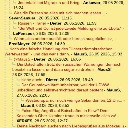
Jedenfalls bei Migration und Krieg
-
Ankawor
,
26.05.2026,
16:24
Was die Russen so alles mit sich machen lassen...
-
SevenSamurai
,
26.05.2026, 11:15
Russen - Iraner
-
Dieter
,
26.05.2026, 11:59
"Bei Welt und Co. ist jede zweite Meldung eine zu Ebola."
-
LePenseur
,
26.05.2026, 12:08
Wenn alles andere ausfällt oder bereits ausgefallen isr,
-
FredMeyer
,
26.05.2026, 14:39
Noch eine falsche Handlung des "Unseredemokratischen
Wertewesten" - und das war's dann.
-
MausS
,
26.05.2026, 15:03
@MausS
-
Dieter
,
26.05.2026, 16:06
Die Botschaften trotz der russischen Warnungen dennoch
besetzt zu lassen, und dazu sogar zu drohen
-
MausS
,
26.05.2026, 17:59
siehe auch:
-
Dieter
,
26.05.2026, 19:49
Der Countdown läuft unbeirrbar, weil der UDWW
unbedingt und selbstvernichtend darauf besteht
-
MausS
,
27.05.2026, 22:05
Westeuropa: nur noch wenige Sekunden bis 12 Uhr...
-
MausS
,
03.06.2026, 08:53
False Flag Angriff auf Botschaften in Kiew? Dem
Koksenden Ober-Ukrainer traue in mittlerweile alles zu!
-
XERXES
,
28.05.2026, 12:27
Deine Nachbarn suchen nach Liebesgrüßen aus Moskau :)
-