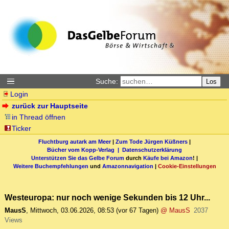
Suche:
Los
Login
zurück zur Hauptseite
in Thread öffnen
Ticker
Fluchtburg autark am Meer
|
Zum Tode Jürgen Küßners
|
Bücher vom Kopp-Verlag |
Datenschutzerklärung
Unterstützen Sie das Gelbe Forum
durch
Käufe bei Amazon
! |
Weitere Buchempfehlungen
und
Amazonnavigation
|
Cookie-Einstellungen
Westeuropa: nur noch wenige Sekunden bis 12 Uhr...
MausS
,
Mittwoch, 03.06.2026, 08:53
(vor 67 Tagen)
@ MausS
2037
Views