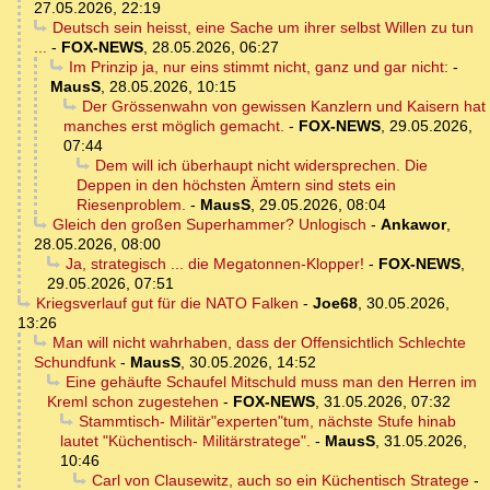
27.05.2026, 22:19
Deutsch sein heisst, eine Sache um ihrer selbst Willen zu tun
...
-
FOX-NEWS
,
28.05.2026, 06:27
Im Prinzip ja, nur eins stimmt nicht, ganz und gar nicht:
-
MausS
,
28.05.2026, 10:15
Der Grössenwahn von gewissen Kanzlern und Kaisern hat
manches erst möglich gemacht.
-
FOX-NEWS
,
29.05.2026,
07:44
Dem will ich überhaupt nicht widersprechen. Die
Deppen in den höchsten Ämtern sind stets ein
Riesenproblem.
-
MausS
,
29.05.2026, 08:04
Gleich den großen Superhammer? Unlogisch
-
Ankawor
,
28.05.2026, 08:00
Ja, strategisch ... die Megatonnen-Klopper!
-
FOX-NEWS
,
29.05.2026, 07:51
Kriegsverlauf gut für die NATO Falken
-
Joe68
,
30.05.2026,
13:26
Man will nicht wahrhaben, dass der Offensichtlich Schlechte
Schundfunk
-
MausS
,
30.05.2026, 14:52
Eine gehäufte Schaufel Mitschuld muss man den Herren im
Kreml schon zugestehen
-
FOX-NEWS
,
31.05.2026, 07:32
Stammtisch- Militär"experten"tum, nächste Stufe hinab
lautet "Küchentisch- Militärstratege".
-
MausS
,
31.05.2026,
10:46
Carl von Clausewitz, auch so ein Küchentisch Stratege
-