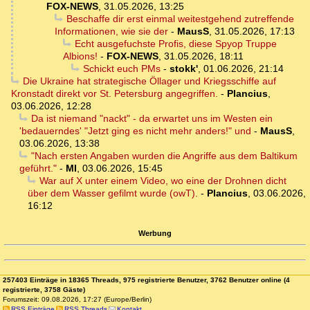
FOX-NEWS
,
31.05.2026, 13:25
Beschaffe dir erst einmal weitestgehend zutreffende
Informationen, wie sie der
-
MausS
,
31.05.2026, 17:13
Echt ausgefuchste Profis, diese Spyop Truppe
Albions!
-
FOX-NEWS
,
31.05.2026, 18:11
Schickt euch PMs
-
stokk'
,
01.06.2026, 21:14
Die Ukraine hat strategische Öllager und Kriegsschiffe auf
Kronstadt direkt vor St. Petersburg angegriffen.
-
Plancius
,
03.06.2026, 12:28
Da ist niemand "nackt" - da erwartet uns im Westen ein
'bedauerndes' "Jetzt ging es nicht mehr anders!" und
-
MausS
,
03.06.2026, 13:38
"Nach ersten Angaben wurden die Angriffe aus dem Baltikum
geführt."
-
MI
,
03.06.2026, 15:45
War auf X unter einem Video, wo eine der Drohnen dicht
über dem Wasser gefilmt wurde (owT).
-
Plancius
,
03.06.2026,
16:12
Werbung
257403 Einträge in 18365 Threads, 975 registrierte Benutzer, 3762 Benutzer online (4
registrierte, 3758 Gäste)
Forumszeit: 09.08.2026, 17:27 (Europe/Berlin)
RSS Einträge
RSS Threads
Kontakt