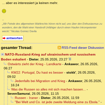
... aber es interessiert ja keinen mehr.
--
„Wir Feinde des allgemeinen Wahlrechts hören nicht auf, uns über den Enthusiasmus zu
wundern, den die Wahl einer Handvoll Unfähiger durch einen Haufen Inkompetenter
weckt.“
Nicolas Gomez Davila
antworten
gesamter Thread:
RSS-Feed dieser Diskussion
NATO-Russland-Krieg auf ukrainischem und russischem
Boden eskaliert
-
Dieter
,
25.05.2026, 23:27
Ostwärts zieht der Krieg - Landkarte
-
Ankawor
,
26.05.2026,
06:27
KW22: Portugal, Du hast es besser
-
stokk'
,
26.05.2026,
09:02
Jedenfalls bei Migration und Krieg
-
Ankawor
,
26.05.2026,
16:24
Was die Russen so alles mit sich machen lassen...
-
SevenSamurai
,
26.05.2026, 11:15
Russen - Iraner
-
Dieter
,
26.05.2026, 11:59
"Bei Welt und Co. ist jede zweite Meldung eine zu Ebola."
-