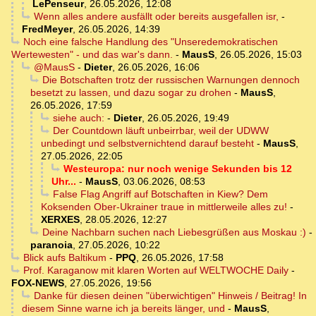
LePenseur
,
26.05.2026, 12:08
Wenn alles andere ausfällt oder bereits ausgefallen isr,
-
FredMeyer
,
26.05.2026, 14:39
Noch eine falsche Handlung des "Unseredemokratischen
Wertewesten" - und das war's dann.
-
MausS
,
26.05.2026, 15:03
@MausS
-
Dieter
,
26.05.2026, 16:06
Die Botschaften trotz der russischen Warnungen dennoch
besetzt zu lassen, und dazu sogar zu drohen
-
MausS
,
26.05.2026, 17:59
siehe auch:
-
Dieter
,
26.05.2026, 19:49
Der Countdown läuft unbeirrbar, weil der UDWW
unbedingt und selbstvernichtend darauf besteht
-
MausS
,
27.05.2026, 22:05
Westeuropa: nur noch wenige Sekunden bis 12
Uhr...
-
MausS
,
03.06.2026, 08:53
False Flag Angriff auf Botschaften in Kiew? Dem
Koksenden Ober-Ukrainer traue in mittlerweile alles zu!
-
XERXES
,
28.05.2026, 12:27
Deine Nachbarn suchen nach Liebesgrüßen aus Moskau :)
-
paranoia
,
27.05.2026, 10:22
Blick aufs Baltikum
-
PPQ
,
26.05.2026, 17:58
Prof. Karaganow mit klaren Worten auf WELTWOCHE Daily
-
FOX-NEWS
,
27.05.2026, 19:56
Danke für diesen deinen "überwichtigen" Hinweis / Beitrag! In
diesem Sinne warne ich ja bereits länger, und
-
MausS
,