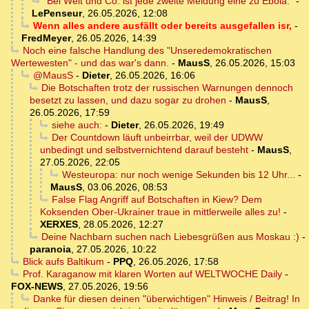
"Bei Welt und Co. ist jede zweite Meldung eine zu Ebola."
-
LePenseur
,
26.05.2026, 12:08
Wenn alles andere ausfällt oder bereits ausgefallen isr,
-
FredMeyer
,
26.05.2026, 14:39
Noch eine falsche Handlung des "Unseredemokratischen
Wertewesten" - und das war's dann.
-
MausS
,
26.05.2026, 15:03
@MausS
-
Dieter
,
26.05.2026, 16:06
Die Botschaften trotz der russischen Warnungen dennoch
besetzt zu lassen, und dazu sogar zu drohen
-
MausS
,
26.05.2026, 17:59
siehe auch:
-
Dieter
,
26.05.2026, 19:49
Der Countdown läuft unbeirrbar, weil der UDWW
unbedingt und selbstvernichtend darauf besteht
-
MausS
,
27.05.2026, 22:05
Westeuropa: nur noch wenige Sekunden bis 12 Uhr...
-
MausS
,
03.06.2026, 08:53
False Flag Angriff auf Botschaften in Kiew? Dem
Koksenden Ober-Ukrainer traue in mittlerweile alles zu!
-
XERXES
,
28.05.2026, 12:27
Deine Nachbarn suchen nach Liebesgrüßen aus Moskau :)
-
paranoia
,
27.05.2026, 10:22
Blick aufs Baltikum
-
PPQ
,
26.05.2026, 17:58
Prof. Karaganow mit klaren Worten auf WELTWOCHE Daily
-
FOX-NEWS
,
27.05.2026, 19:56
Danke für diesen deinen "überwichtigen" Hinweis / Beitrag! In