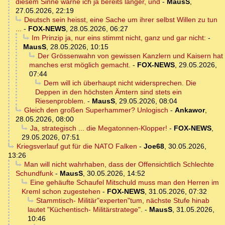
diesem Sinne warne ich ja bereits länger, und
-
MausS
,
27.05.2026, 22:19
Deutsch sein heisst, eine Sache um ihrer selbst Willen zu tun
...
-
FOX-NEWS
,
28.05.2026, 06:27
Im Prinzip ja, nur eins stimmt nicht, ganz und gar nicht:
-
MausS
,
28.05.2026, 10:15
Der Grössenwahn von gewissen Kanzlern und Kaisern hat
manches erst möglich gemacht.
-
FOX-NEWS
,
29.05.2026,
07:44
Dem will ich überhaupt nicht widersprechen. Die
Deppen in den höchsten Ämtern sind stets ein
Riesenproblem.
-
MausS
,
29.05.2026, 08:04
Gleich den großen Superhammer? Unlogisch
-
Ankawor
,
28.05.2026, 08:00
Ja, strategisch ... die Megatonnen-Klopper!
-
FOX-NEWS
,
29.05.2026, 07:51
Kriegsverlauf gut für die NATO Falken
-
Joe68
,
30.05.2026,
13:26
Man will nicht wahrhaben, dass der Offensichtlich Schlechte
Schundfunk
-
MausS
,
30.05.2026, 14:52
Eine gehäufte Schaufel Mitschuld muss man den Herren im
Kreml schon zugestehen
-
FOX-NEWS
,
31.05.2026, 07:32
Stammtisch- Militär"experten"tum, nächste Stufe hinab
lautet "Küchentisch- Militärstratege".
-
MausS
,
31.05.2026,
10:46