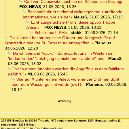
Carl von Clausewitz, auch so ein Küchentisch Stratege
-
FOX-NEWS
,
31.05.2026, 13:25
Beschaffe dir erst einmal weitestgehend zutreffende
Informationen, wie sie der
-
MausS
,
31.05.2026, 17:13
Echt ausgefuchste Profis, diese Spyop Truppe
Albions!
-
FOX-NEWS
,
31.05.2026, 18:11
Schickt euch PMs
-
stokk'
,
01.06.2026, 21:14
Die Ukraine hat strategische Öllager und Kriegsschiffe auf
Kronstadt direkt vor St. Petersburg angegriffen.
-
Plancius
,
03.06.2026, 12:28
Da ist niemand "nackt" - da erwartet uns im Westen ein
'bedauerndes' "Jetzt ging es nicht mehr anders!" und
-
MausS
,
03.06.2026, 13:38
"Nach ersten Angaben wurden die Angriffe aus dem Baltikum
geführt."
-
MI
,
03.06.2026, 15:45
War auf X unter einem Video, wo eine der Drohnen dicht
über dem Wasser gefilmt wurde (owT).
-
Plancius
,
03.06.2026,
16:12
Werbung
257353 Einträge in 18360 Threads, 975 registrierte Benutzer, 3254 Benutzer online (1
registrierte, 3253 Gäste)
Forumszeit: 07.08.2026, 02:45 (Europe/Berlin)