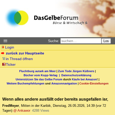
Suche:
Los
Login
zurück zur Hauptseite
in Thread öffnen
Ticker
Fluchtburg autark am Meer
|
Zum Tode Jürgen Küßners
|
Bücher vom Kopp-Verlag |
Datenschutzerklärung
Unterstützen Sie das Gelbe Forum
durch
Käufe bei Amazon
! |
Weitere Buchempfehlungen
und
Amazonnavigation
|
Cookie-Einstellungen
Wenn alles andere ausfällt oder bereits ausgefallen isr,
FredMeyer
,
Mitten in der Karibik
,
Dienstag, 26.05.2026, 14:39
(vor 72
Tagen)
@ Ankawor
4288 Views