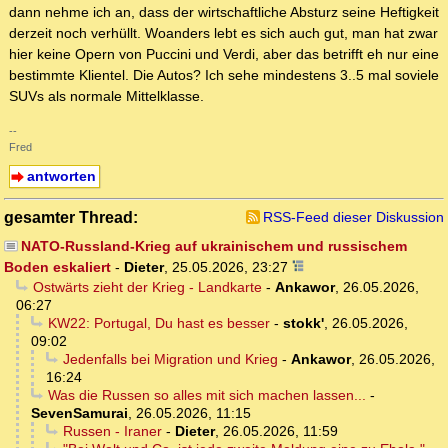
dann nehme ich an, dass der wirtschaftliche Absturz seine Heftigkeit
derzeit noch verhüllt. Woanders lebt es sich auch gut, man hat zwar
hier keine Opern von Puccini und Verdi, aber das betrifft eh nur eine
bestimmte Klientel. Die Autos? Ich sehe mindestens 3..5 mal soviele
SUVs als normale Mittelklasse.
--
Fred
antworten
gesamter Thread:
RSS-Feed dieser Diskussion
NATO-Russland-Krieg auf ukrainischem und russischem
Boden eskaliert
-
Dieter
,
25.05.2026, 23:27
Ostwärts zieht der Krieg - Landkarte
-
Ankawor
,
26.05.2026,
06:27
KW22: Portugal, Du hast es besser
-
stokk'
,
26.05.2026,
09:02
Jedenfalls bei Migration und Krieg
-
Ankawor
,
26.05.2026,
16:24
Was die Russen so alles mit sich machen lassen...
-
SevenSamurai
,
26.05.2026, 11:15
Russen - Iraner
-
Dieter
,
26.05.2026, 11:59