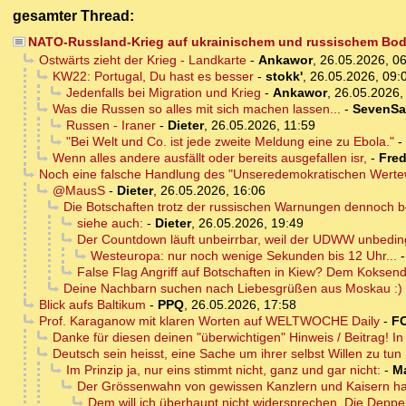
gesamter Thread:
NATO-Russland-Krieg auf ukrainischem und russischem Bode
Ostwärts zieht der Krieg - Landkarte
-
Ankawor
,
26.05.2026, 0
KW22: Portugal, Du hast es besser
-
stokk'
,
26.05.2026, 09:
Jedenfalls bei Migration und Krieg
-
Ankawor
,
26.05.2026,
Was die Russen so alles mit sich machen lassen...
-
SevenSa
Russen - Iraner
-
Dieter
,
26.05.2026, 11:59
"Bei Welt und Co. ist jede zweite Meldung eine zu Ebola."
-
Wenn alles andere ausfällt oder bereits ausgefallen isr,
-
Fre
Noch eine falsche Handlung des "Unseredemokratischen Wertew
@MausS
-
Dieter
,
26.05.2026, 16:06
Die Botschaften trotz der russischen Warnungen dennoch b
siehe auch:
-
Dieter
,
26.05.2026, 19:49
Der Countdown läuft unbeirrbar, weil der UDWW unbeding
Westeuropa: nur noch wenige Sekunden bis 12 Uhr...
False Flag Angriff auf Botschaften in Kiew? Dem Koksende
Deine Nachbarn suchen nach Liebesgrüßen aus Moskau :)
Blick aufs Baltikum
-
PPQ
,
26.05.2026, 17:58
Prof. Karaganow mit klaren Worten auf WELTWOCHE Daily
-
F
Danke für diesen deinen "überwichtigen" Hinweis / Beitrag! In
Deutsch sein heisst, eine Sache um ihrer selbst Willen zu tun .
Im Prinzip ja, nur eins stimmt nicht, ganz und gar nicht:
-
M
Der Grössenwahn von gewissen Kanzlern und Kaisern ha
Dem will ich überhaupt nicht widersprechen. Die Deppe