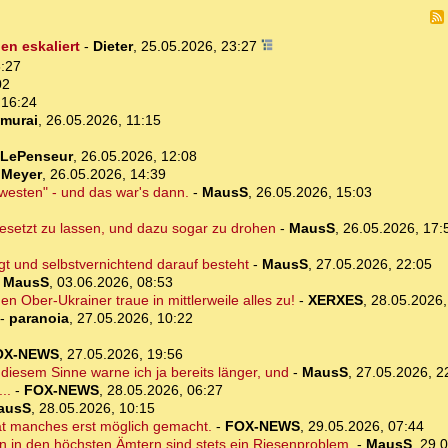
n eskaliert
-
Dieter
,
25.05.2026, 23:27
6:27
02
 16:24
murai
,
26.05.2026, 11:15
LePenseur
,
26.05.2026, 12:08
dMeyer
,
26.05.2026, 14:39
esten" - und das war's dann.
-
MausS
,
26.05.2026, 15:03
esetzt zu lassen, und dazu sogar zu drohen
-
MausS
,
26.05.2026, 17:
t und selbstvernichtend darauf besteht
-
MausS
,
27.05.2026, 22:05
-
MausS
,
03.06.2026, 08:53
n Ober-Ukrainer traue in mittlerweile alles zu!
-
XERXES
,
28.05.2026,
-
paranoia
,
27.05.2026, 10:22
OX-NEWS
,
27.05.2026, 19:56
 diesem Sinne warne ich ja bereits länger, und
-
MausS
,
27.05.2026, 2
..
-
FOX-NEWS
,
28.05.2026, 06:27
ausS
,
28.05.2026, 10:15
t manches erst möglich gemacht.
-
FOX-NEWS
,
29.05.2026, 07:44
n in den höchsten Ämtern sind stets ein Riesenproblem.
-
MausS
,
29.0