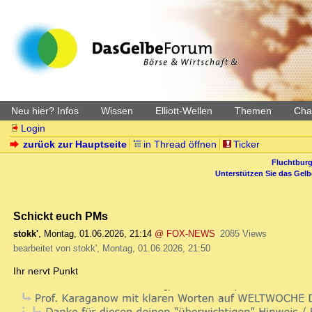
Neu hier? Infos
Wissen
Elliott-Wellen
Themen
Char
Login
zurück zur Hauptseite
in Thread öffnen
Ticker
Fluchtburg
Unterstützen Sie das Gel
Schickt euch PMs
stokk'
,
Montag, 01.06.2026, 21:14
@ FOX-NEWS
2085 Views
bearbeitet von stokk', Montag, 01.06.2026, 21:50
Ihr nervt Punkt