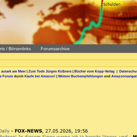
ts / Börsenlinks
Forumsarchive
 autark am Meer
|
Zum Tode Jürgen Küßners
|
Bücher vom Kopp-Verlag |
Datenschut
be Forum
durch
Käufe bei Amazon
! |
Weitere Buchempfehlungen
und
Amazonnavigat