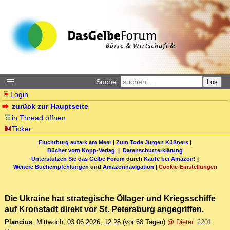
Suche:
Los
Login
zurück zur Hauptseite
in Thread öffnen
Ticker
Fluchtburg autark am Meer
|
Zum Tode Jürgen Küßners
|
Bücher vom Kopp-Verlag |
Datenschutzerklärung
Unterstützen Sie das Gelbe Forum
durch
Käufe bei Amazon
! |
Weitere Buchempfehlungen
und
Amazonnavigation
|
Cookie-Einstellungen
Die Ukraine hat strategische Öllager und Kriegsschiffe
auf Kronstadt direkt vor St. Petersburg angegriffen.
Plancius
,
Mittwoch, 03.06.2026, 12:28
(vor 68 Tagen)
@ Dieter
2201