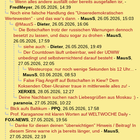
Wenn alles andere ausfällt oder bereits ausgefallen isr,
-
FredMeyer
,
26.05.2026, 14:39
Noch eine falsche Handlung des "Unseredemokratischen
Wertewesten" - und das war's dann.
-
MausS
,
26.05.2026, 15:03
@MausS
-
Dieter
,
26.05.2026, 16:06
Die Botschaften trotz der russischen Warnungen dennoch
besetzt zu lassen, und dazu sogar zu drohen
-
MausS
,
26.05.2026, 17:59
siehe auch:
-
Dieter
,
26.05.2026, 19:49
Der Countdown läuft unbeirrbar, weil der UDWW
unbedingt und selbstvernichtend darauf besteht
-
MausS
,
27.05.2026, 22:05
Westeuropa: nur noch wenige Sekunden bis 12 Uhr...
-
MausS
,
03.06.2026, 08:53
False Flag Angriff auf Botschaften in Kiew? Dem
Koksenden Ober-Ukrainer traue in mittlerweile alles zu!
-
XERXES
,
28.05.2026, 12:27
Deine Nachbarn suchen nach Liebesgrüßen aus Moskau :)
-
paranoia
,
27.05.2026, 10:22
Blick aufs Baltikum
-
PPQ
,
26.05.2026, 17:58
Prof. Karaganow mit klaren Worten auf WELTWOCHE Daily
-
FOX-NEWS
,
27.05.2026, 19:56
Danke für diesen deinen "überwichtigen" Hinweis / Beitrag! In
diesem Sinne warne ich ja bereits länger, und
-
MausS
,
27.05.2026, 22:19