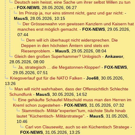
Deutsch sein heisst, eine Sache um ihrer selbst Willen zu tun
...
-
FOX-NEWS
,
28.05.2026, 06:27
Im Prinzip ja, nur eins stimmt nicht, ganz und gar nicht:
-
MausS
,
28.05.2026, 10:15
Der Grössenwahn von gewissen Kanzlern und Kaisern hat
manches erst möglich gemacht.
-
FOX-NEWS
,
29.05.2026,
07:44
Dem will ich überhaupt nicht widersprechen. Die
Deppen in den höchsten Ämtern sind stets ein
Riesenproblem.
-
MausS
,
29.05.2026, 08:04
Gleich den großen Superhammer? Unlogisch
-
Ankawor
,
28.05.2026, 08:00
Ja, strategisch ... die Megatonnen-Klopper!
-
FOX-NEWS
,
29.05.2026, 07:51
Kriegsverlauf gut für die NATO Falken
-
Joe68
,
30.05.2026,
13:26
Man will nicht wahrhaben, dass der Offensichtlich Schlechte
Schundfunk
-
MausS
,
30.05.2026, 14:52
Eine gehäufte Schaufel Mitschuld muss man den Herren im
Kreml schon zugestehen
-
FOX-NEWS
,
31.05.2026, 07:32
Stammtisch- Militär"experten"tum, nächste Stufe hinab
lautet "Küchentisch- Militärstratege".
-
MausS
,
31.05.2026,
10:46
Carl von Clausewitz, auch so ein Küchentisch Stratege
-
FOX-NEWS
,
31.05.2026, 13:25