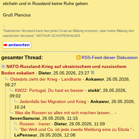
sticheln und in Russland keine Ruhe geben.
Gruß Plancius
--
"Natürlicher Verstand kann fast jeden Grad an Bildung ersetzen, aber keine Bildung den
natürlichen Verstand." ARTHUR SCHOPENHAUER
antworten
gesamter Thread:
RSS-Feed dieser Diskussion
NATO-Russland-Krieg auf ukrainischem und russischem
Boden eskaliert
-
Dieter
,
25.05.2026, 23:27
Ostwärts zieht der Krieg - Landkarte
-
Ankawor
,
26.05.2026,
06:27
KW22: Portugal, Du hast es besser
-
stokk'
,
26.05.2026,
09:02
Jedenfalls bei Migration und Krieg
-
Ankawor
,
26.05.2026,
16:24
Was die Russen so alles mit sich machen lassen...
-
SevenSamurai
,
26.05.2026, 11:15
Russen - Iraner
-
Dieter
,
26.05.2026, 11:59
"Bei Welt und Co. ist jede zweite Meldung eine zu Ebola."
-
LePenseur
,
26.05.2026, 12:08