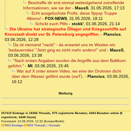
Beschaffe dir erst einmal weitestgehend zutreffende
Informationen, wie sie der
-
MausS
,
31.05.2026, 17:13
Echt ausgefuchste Profis, diese Spyop Truppe
Albions!
-
FOX-NEWS
,
31.05.2026, 18:11
Schickt euch PMs
-
stokk'
,
01.06.2026, 21:14
Die Ukraine hat strategische Öllager und Kriegsschiffe auf
Kronstadt direkt vor St. Petersburg angegriffen.
-
Plancius
,
03.06.2026, 12:28
Da ist niemand "nackt" - da erwartet uns im Westen ein
'bedauerndes' "Jetzt ging es nicht mehr anders!" und
-
MausS
,
03.06.2026, 13:38
"Nach ersten Angaben wurden die Angriffe aus dem Baltikum
geführt."
-
MI
,
03.06.2026, 15:45
War auf X unter einem Video, wo eine der Drohnen dicht
über dem Wasser gefilmt wurde (owT).
-
Plancius
,
03.06.2026,
16:12
Werbung
257415 Einträge in 18366 Threads, 975 registrierte Benutzer, 4454 Benutzer online (6
registrierte, 4448 Gäste)
Forumszeit: 10.08.2026, 12:32 (Europe/Berlin)
RSS Einträge
RSS Threads
Kontakt