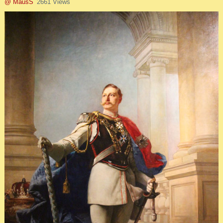
@ MausS
2661 Views