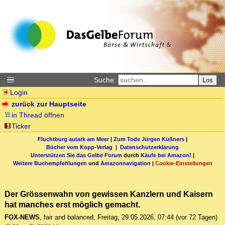
Suche:
Los
Login
zurück zur Hauptseite
in Thread öffnen
Ticker
Fluchtburg autark am Meer
|
Zum Tode Jürgen Küßners
|
Bücher vom Kopp-Verlag |
Datenschutzerklärung
Unterstützen Sie das Gelbe Forum
durch
Käufe bei Amazon
! |
Weitere Buchempfehlungen
und
Amazonnavigation
|
Cookie-Einstellungen
Der Grössenwahn von gewissen Kanzlern und Kaisern
hat manches erst möglich gemacht.
FOX-NEWS
,
fair and balanced
,
Freitag, 29.05.2026, 07:44
(vor 72 Tagen)