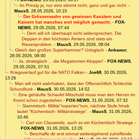
Im Prinzip ja, nur eins stimmt nicht, ganz und gar nicht:
-
MausS
,
28.05.2026, 10:15
Der Grössenwahn von gewissen Kanzlern und
Kaisern hat manches erst möglich gemacht.
-
FOX-
NEWS
,
29.05.2026, 07:44
Dem will ich überhaupt nicht widersprechen. Die
Deppen in den höchsten Ämtern sind stets ein
Riesenproblem.
-
MausS
,
29.05.2026, 08:04
Gleich den großen Superhammer? Unlogisch
-
Ankawor
,
28.05.2026, 08:00
Ja, strategisch ... die Megatonnen-Klopper!
-
FOX-NEWS
,
29.05.2026, 07:51
Kriegsverlauf gut für die NATO Falken
-
Joe68
,
30.05.2026,
13:26
Man will nicht wahrhaben, dass der Offensichtlich Schlechte
Schundfunk
-
MausS
,
30.05.2026, 14:52
Eine gehäufte Schaufel Mitschuld muss man den Herren im
Kreml schon zugestehen
-
FOX-NEWS
,
31.05.2026, 07:32
Stammtisch- Militär"experten"tum, nächste Stufe hinab
lautet "Küchentisch- Militärstratege".
-
MausS
,
31.05.2026,
10:46
Carl von Clausewitz, auch so ein Küchentisch Stratege
-
FOX-NEWS
,
31.05.2026, 13:25
Beschaffe dir erst einmal weitestgehend zutreffende