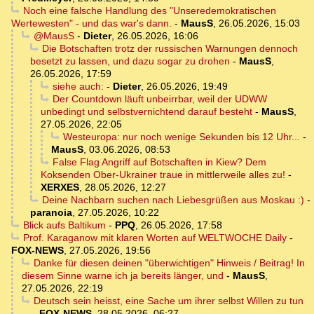
Noch eine falsche Handlung des "Unseredemokratischen
Wertewesten" - und das war's dann.
-
MausS
,
26.05.2026, 15:03
@MausS
-
Dieter
,
26.05.2026, 16:06
Die Botschaften trotz der russischen Warnungen dennoch
besetzt zu lassen, und dazu sogar zu drohen
-
MausS
,
26.05.2026, 17:59
siehe auch:
-
Dieter
,
26.05.2026, 19:49
Der Countdown läuft unbeirrbar, weil der UDWW
unbedingt und selbstvernichtend darauf besteht
-
MausS
,
27.05.2026, 22:05
Westeuropa: nur noch wenige Sekunden bis 12 Uhr...
-
MausS
,
03.06.2026, 08:53
False Flag Angriff auf Botschaften in Kiew? Dem
Koksenden Ober-Ukrainer traue in mittlerweile alles zu!
-
XERXES
,
28.05.2026, 12:27
Deine Nachbarn suchen nach Liebesgrüßen aus Moskau :)
-
paranoia
,
27.05.2026, 10:22
Blick aufs Baltikum
-
PPQ
,
26.05.2026, 17:58
Prof. Karaganow mit klaren Worten auf WELTWOCHE Daily
-
FOX-NEWS
,
27.05.2026, 19:56
Danke für diesen deinen "überwichtigen" Hinweis / Beitrag! In
diesem Sinne warne ich ja bereits länger, und
-
MausS
,
27.05.2026, 22:19
Deutsch sein heisst, eine Sache um ihrer selbst Willen zu tun
...
-
FOX-NEWS
,
28.05.2026, 06:27