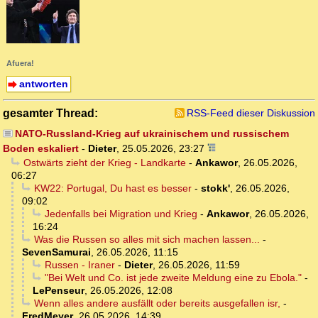
Afuera!
antworten
gesamter Thread:
RSS-Feed dieser Diskussion
NATO-Russland-Krieg auf ukrainischem und russischem
Boden eskaliert
-
Dieter
,
25.05.2026, 23:27
Ostwärts zieht der Krieg - Landkarte
-
Ankawor
,
26.05.2026,
06:27
KW22: Portugal, Du hast es besser
-
stokk'
,
26.05.2026,
09:02
Jedenfalls bei Migration und Krieg
-
Ankawor
,
26.05.2026,
16:24
Was die Russen so alles mit sich machen lassen...
-
SevenSamurai
,
26.05.2026, 11:15
Russen - Iraner
-
Dieter
,
26.05.2026, 11:59
"Bei Welt und Co. ist jede zweite Meldung eine zu Ebola."
-
LePenseur
,
26.05.2026, 12:08
Wenn alles andere ausfällt oder bereits ausgefallen isr,
-
FredMeyer
,
26.05.2026, 14:39