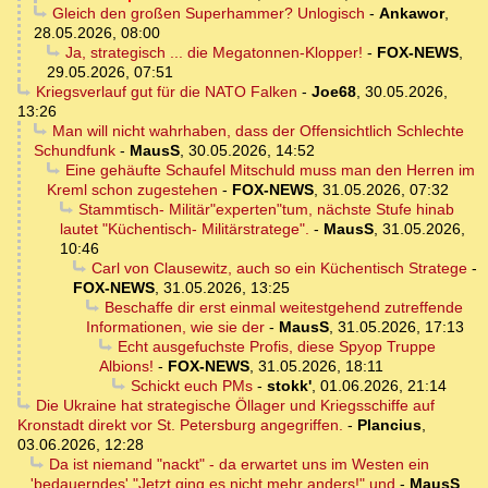
Gleich den großen Superhammer? Unlogisch
-
Ankawor
,
28.05.2026, 08:00
Ja, strategisch ... die Megatonnen-Klopper!
-
FOX-NEWS
,
29.05.2026, 07:51
Kriegsverlauf gut für die NATO Falken
-
Joe68
,
30.05.2026,
13:26
Man will nicht wahrhaben, dass der Offensichtlich Schlechte
Schundfunk
-
MausS
,
30.05.2026, 14:52
Eine gehäufte Schaufel Mitschuld muss man den Herren im
Kreml schon zugestehen
-
FOX-NEWS
,
31.05.2026, 07:32
Stammtisch- Militär"experten"tum, nächste Stufe hinab
lautet "Küchentisch- Militärstratege".
-
MausS
,
31.05.2026,
10:46
Carl von Clausewitz, auch so ein Küchentisch Stratege
-
FOX-NEWS
,
31.05.2026, 13:25
Beschaffe dir erst einmal weitestgehend zutreffende
Informationen, wie sie der
-
MausS
,
31.05.2026, 17:13
Echt ausgefuchste Profis, diese Spyop Truppe
Albions!
-
FOX-NEWS
,
31.05.2026, 18:11
Schickt euch PMs
-
stokk'
,
01.06.2026, 21:14
Die Ukraine hat strategische Öllager und Kriegsschiffe auf
Kronstadt direkt vor St. Petersburg angegriffen.
-
Plancius
,
03.06.2026, 12:28
Da ist niemand "nackt" - da erwartet uns im Westen ein
'bedauerndes' "Jetzt ging es nicht mehr anders!" und
-
MausS
,