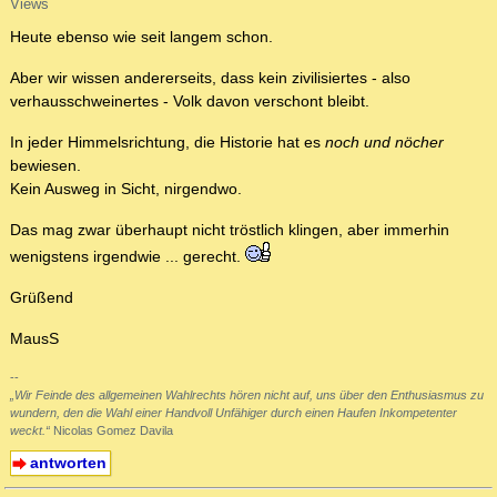
Views
Heute ebenso wie seit langem schon.
Aber wir wissen andererseits, dass kein zivilisiertes - also
verhausschweinertes - Volk davon verschont bleibt.
In jeder Himmelsrichtung, die Historie hat es
noch und nöcher
bewiesen.
Kein Ausweg in Sicht, nirgendwo.
Das mag zwar überhaupt nicht tröstlich klingen, aber immerhin
wenigstens irgendwie ... gerecht.
Grüßend
MausS
--
„Wir Feinde des allgemeinen Wahlrechts hören nicht auf, uns über den Enthusiasmus zu
wundern, den die Wahl einer Handvoll Unfähiger durch einen Haufen Inkompetenter
weckt.“
Nicolas Gomez Davila
antworten