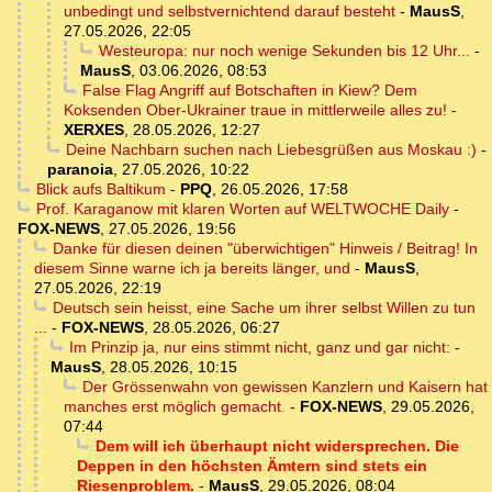
unbedingt und selbstvernichtend darauf besteht
-
MausS
,
27.05.2026, 22:05
Westeuropa: nur noch wenige Sekunden bis 12 Uhr...
-
MausS
,
03.06.2026, 08:53
False Flag Angriff auf Botschaften in Kiew? Dem
Koksenden Ober-Ukrainer traue in mittlerweile alles zu!
-
XERXES
,
28.05.2026, 12:27
Deine Nachbarn suchen nach Liebesgrüßen aus Moskau :)
-
paranoia
,
27.05.2026, 10:22
Blick aufs Baltikum
-
PPQ
,
26.05.2026, 17:58
Prof. Karaganow mit klaren Worten auf WELTWOCHE Daily
-
FOX-NEWS
,
27.05.2026, 19:56
Danke für diesen deinen "überwichtigen" Hinweis / Beitrag! In
diesem Sinne warne ich ja bereits länger, und
-
MausS
,
27.05.2026, 22:19
Deutsch sein heisst, eine Sache um ihrer selbst Willen zu tun
...
-
FOX-NEWS
,
28.05.2026, 06:27
Im Prinzip ja, nur eins stimmt nicht, ganz und gar nicht:
-
MausS
,
28.05.2026, 10:15
Der Grössenwahn von gewissen Kanzlern und Kaisern hat
manches erst möglich gemacht.
-
FOX-NEWS
,
29.05.2026,
07:44
Dem will ich überhaupt nicht widersprechen. Die
Deppen in den höchsten Ämtern sind stets ein
Riesenproblem.
-
MausS
,
29.05.2026, 08:04