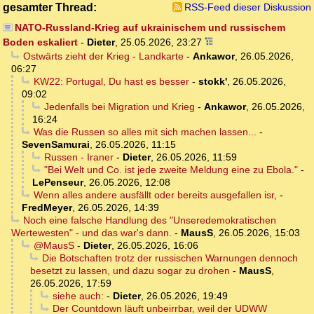
gesamter Thread:
RSS-Feed dieser Diskussion
NATO-Russland-Krieg auf ukrainischem und russischem
Boden eskaliert
-
Dieter
,
25.05.2026, 23:27
Ostwärts zieht der Krieg - Landkarte
-
Ankawor
,
26.05.2026,
06:27
KW22: Portugal, Du hast es besser
-
stokk'
,
26.05.2026,
09:02
Jedenfalls bei Migration und Krieg
-
Ankawor
,
26.05.2026,
16:24
Was die Russen so alles mit sich machen lassen...
-
SevenSamurai
,
26.05.2026, 11:15
Russen - Iraner
-
Dieter
,
26.05.2026, 11:59
"Bei Welt und Co. ist jede zweite Meldung eine zu Ebola."
-
LePenseur
,
26.05.2026, 12:08
Wenn alles andere ausfällt oder bereits ausgefallen isr,
-
FredMeyer
,
26.05.2026, 14:39
Noch eine falsche Handlung des "Unseredemokratischen
Wertewesten" - und das war's dann.
-
MausS
,
26.05.2026, 15:03
@MausS
-
Dieter
,
26.05.2026, 16:06
Die Botschaften trotz der russischen Warnungen dennoch
besetzt zu lassen, und dazu sogar zu drohen
-
MausS
,
26.05.2026, 17:59
siehe auch:
-
Dieter
,
26.05.2026, 19:49
Der Countdown läuft unbeirrbar, weil der UDWW