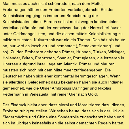
Man muss es auch nicht schönreden, nach dem Motto,
Eroberungen hätten den Eroberten Vorteile gebracht. Bei der
Kolonialisierung ging es immer um Bereicherung der
Kolonialstaaten, die in Europa selbst meist wegen kontinentaler
Verteilungskämpfe und der Verschwendung der Herrscherhäuser
unter Geldmangel litten, und die diesen mittels Kolonialisierung zu
mildern suchten. Kulturerhalt war nie ein Thema. Das hält bis heute
an, nur wird es kaschiert und bemäntelt („Demokratisierung“ und
so). Zu den Eroberern gehörten Römer, Hunnen, Türken, Wikinger,
Holländer, Briten, Franzosen, Spanier, Portugiesen, die letzteren in
Übersee aufgrund ihrer Lage am Atlantik. Römer und Mauren
mussten sich noch mit dem Mittelmeer zufriedengeben. Die
Deutschen haben sich eher kontinental herumgeschlagen. Wenn
sie allerdings Gelegenheit dazu bekamen haben sie auch Indianer
gemeuchelt, wie die Ulmer Ambrosius Dalfinger und Nikolas
Federmann in Venezuela, mit reiner Gier nach Gold.
Der Eindruck bleibt eher, dass Moral und Moralisieren dazu dienen,
Eroberte ruhig zu stellen. Wir sehen heute, dass sich in der UN die
Siegermächte und China eine Sonderrolle zugeschanzt haben und
sich im Übrigen keinesfalls an die selbst gemachten Regeln halten.