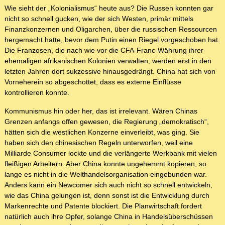
Wie sieht der „Kolonialismus“ heute aus? Die Russen konnten gar
nicht so schnell gucken, wie der sich Westen, primär mittels
Finanzkonzernen und Oligarchen, über die russischen Ressourcen
hergemacht hatte, bevor dem Putin einen Riegel vorgeschoben hat.
Die Franzosen, die nach wie vor die CFA-Franc-Währung ihrer
ehemaligen afrikanischen Kolonien verwalten, werden erst in den
letzten Jahren dort sukzessive hinausgedrängt. China hat sich von
Vorneherein so abgeschottet, dass es externe Einflüsse
kontrollieren konnte.
Kommunismus hin oder her, das ist irrelevant. Wären Chinas
Grenzen anfangs offen gewesen, die Regierung „demokratisch“,
hätten sich die westlichen Konzerne einverleibt, was ging. Sie
haben sich den chinesischen Regeln unterworfen, weil eine
Milliarde Consumer lockte und die verlängerte Werkbank mit vielen
fleißigen Arbeitern. Aber China konnte ungehemmt kopieren, so
lange es nicht in die Welthandelsorganisation eingebunden war.
Anders kann ein Newcomer sich auch nicht so schnell entwickeln,
wie das China gelungen ist, denn sonst ist die Entwicklung durch
Markenrechte und Patente blockiert. Die Planwirtschaft fordert
natürlich auch ihre Opfer, solange China in Handelsüberschüssen