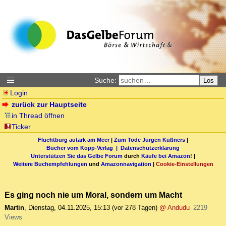
Suche:
Los
Login
zurück zur Hauptseite
in Thread öffnen
Ticker
Fluchtburg autark am Meer
|
Zum Tode Jürgen Küßners
|
Bücher vom Kopp-Verlag |
Datenschutzerklärung
Unterstützen Sie das Gelbe Forum
durch
Käufe bei Amazon
! |
Weitere Buchempfehlungen
und
Amazonnavigation
|
Cookie-Einstellungen
Es ging noch nie um Moral, sondern um Macht
Martin
,
Dienstag, 04.11.2025, 15:13
(vor 278 Tagen)
@ Andudu
2219
Views