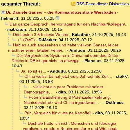
gesamter Thread:
RSS-Feed dieser Diskussion
Dr. Daniele Ganser – die Kommandozentrale Wiesbaden
-
helmut-1
,
31.10.2025, 05:25
Das ganze Gespräch, hervorragend für den Nachbar/Kollegen/...
-
mabraton
,
31.10.2025, 10:15
Die besten 3,5 h diese Woche
-
Kaladhor
,
31.10.2025, 18:43
+1 (OwT)
-
D-Marker
,
04.11.2025, 07:12
Hab es auch angesehen und halte viel von Ganser, leider
macht er einen fatalen Fehler...
-
Andudu
,
03.11.2025, 08:26
Der Vergleich des Systema in China mit dem des Dritten
Reichs in DE ist gar nicht so abwegig.
-
Plancius
,
03.11.2025,
10:43
Ja, so ist es...
-
Andudu
,
03.11.2025, 12:50
China weiss: Es hat jetzt viele Jahrzehnte Zeit...
-
stokk'
,
03.11.2025, 13:56
... vielleicht ein paar Probleme mit seiner
Demographie, ...
-
dito
,
03.11.2025, 18:56
Potenzialauskehrung & Potenzialeinkehrung:
Nichtsdestotrotz wird China irgendwann …
-
Ostfriese
,
03.11.2025, 19:10
Puh, Vergleich hinkt wie ne Kartoffel!
-
dito
,
03.11.2025,
18:54
Deshalb hatte ich nicht Menschen und Ideologie
verglichen, sondern Regierungsform und Wirtschaft,