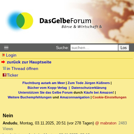
Suche:
Los
Login
zurück zur Hauptseite
in Thread öffnen
Ticker
Fluchtburg autark am Meer
|
Zum Tode Jürgen Küßners
|
Bücher vom Kopp-Verlag |
Datenschutzerklärung
Unterstützen Sie das Gelbe Forum
durch
Käufe bei Amazon
! |
Weitere Buchempfehlungen
und
Amazonnavigation
|
Cookie-Einstellungen
Nein
Andudu
,
Montag, 03.11.2025, 20:51
(vor 278 Tagen)
@ mabraton
2483
Views