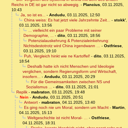
Reichs in DE ist gar nicht so abwegig.
-
Plancius
,
03.11.2025,
10:43
Ja, so ist es...
-
Andudu
,
03.11.2025, 12:50
China weiss: Es hat jetzt viele Jahrzehnte Zeit...
-
stokk'
,
03.11.2025, 13:56
... vielleicht ein paar Probleme mit seiner
Demographie, ...
-
dito
,
03.11.2025, 18:56
Potenzialauskehrung & Potenzialeinkehrung:
Nichtsdestotrotz wird China irgendwann …
-
Ostfriese
,
03.11.2025, 19:10
Puh, Vergleich hinkt wie ne Kartoffel!
-
dito
,
03.11.2025,
18:54
Deshalb hatte ich nicht Menschen und Ideologie
verglichen, sondern Regierungsform und Wirtschaft,
insofern...
-
Andudu
,
03.11.2025, 20:29
Für die Gemeinsamkeiten zwischen NS und
Sozialismus ...
-
dito
,
03.11.2025, 21:01
Replik
-
mabraton
,
03.11.2025, 19:48
Nein
-
Andudu
,
03.11.2025, 20:51
Antwort
-
mabraton
,
04.11.2025, 13:40
Es ging noch nie um Moral, sondern um Macht
-
Martin
,
04.11.2025, 15:13
Weltgeschichte ist nicht Moral- …
-
Ostfriese
,
04.11.2025, 18:31