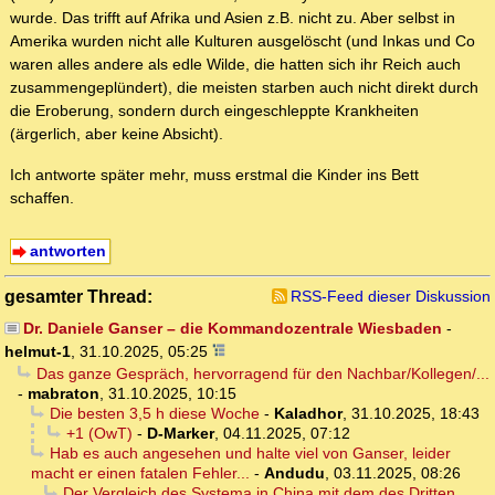
wurde. Das trifft auf Afrika und Asien z.B. nicht zu. Aber selbst in
Amerika wurden nicht alle Kulturen ausgelöscht (und Inkas und Co
waren alles andere als edle Wilde, die hatten sich ihr Reich auch
zusammengeplündert), die meisten starben auch nicht direkt durch
die Eroberung, sondern durch eingeschleppte Krankheiten
(ärgerlich, aber keine Absicht).
Ich antworte später mehr, muss erstmal die Kinder ins Bett
schaffen.
antworten
gesamter Thread:
RSS-Feed dieser Diskussion
Dr. Daniele Ganser – die Kommandozentrale Wiesbaden
-
helmut-1
,
31.10.2025, 05:25
Das ganze Gespräch, hervorragend für den Nachbar/Kollegen/...
-
mabraton
,
31.10.2025, 10:15
Die besten 3,5 h diese Woche
-
Kaladhor
,
31.10.2025, 18:43
+1 (OwT)
-
D-Marker
,
04.11.2025, 07:12
Hab es auch angesehen und halte viel von Ganser, leider
macht er einen fatalen Fehler...
-
Andudu
,
03.11.2025, 08:26
Der Vergleich des Systema in China mit dem des Dritten