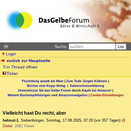
Suche:
Los
Login
zurück zur Hauptseite
in Thread öffnen
Ticker
Fluchtburg autark am Meer
|
Zum Tode Jürgen Küßners
|
Bücher vom Kopp-Verlag |
Datenschutzerklärung
Unterstützen Sie das Gelbe Forum
durch
Käufe bei Amazon
! |
Weitere Buchempfehlungen
und
Amazonnavigation
|
Cookie-Einstellungen
Vielleicht hast Du recht, aber
helmut-1
,
Siebenbürgen
,
Sonntag, 17.08.2025, 07:20
(vor 357 Tagen)
@
Dieter
2682 Views