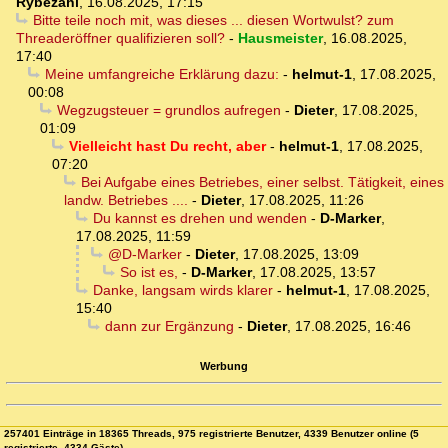
Rybezahl
,
16.08.2025, 17:15
Bitte teile noch mit, was dieses ... diesen Wortwulst? zum
Threaderöffner qualifizieren soll?
-
Hausmeister
,
16.08.2025,
17:40
Meine umfangreiche Erklärung dazu:
-
helmut-1
,
17.08.2025,
00:08
Wegzugsteuer = grundlos aufregen
-
Dieter
,
17.08.2025,
01:09
Vielleicht hast Du recht, aber
-
helmut-1
,
17.08.2025,
07:20
Bei Aufgabe eines Betriebes, einer selbst. Tätigkeit, eines
landw. Betriebes ....
-
Dieter
,
17.08.2025, 11:26
Du kannst es drehen und wenden
-
D-Marker
,
17.08.2025, 11:59
@D-Marker
-
Dieter
,
17.08.2025, 13:09
So ist es,
-
D-Marker
,
17.08.2025, 13:57
Danke, langsam wirds klarer
-
helmut-1
,
17.08.2025,
15:40
dann zur Ergänzung
-
Dieter
,
17.08.2025, 16:46
Werbung
257401 Einträge in 18365 Threads, 975 registrierte Benutzer, 4339 Benutzer online (5
registrierte, 4334 Gäste)