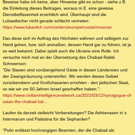
Beweise habe ich keine, aber Hinweise gibt es schon - siehe z.B.
die Einleitung dieses Beitrages, woraus m.E. eine gewisse
Dienstbeflissenheit ersichtlich wird. Überhaupt sind die
Lubawitscher nicht gerade schlecht vertreten:
https://www.lubavitch.com/centers/europe/russia/moscow
Das diese sich im Auftrag des Höchsten wähnen und selbigem zur
Hand gehen, bzw. sich anmaßen, dessen Hand gar zu führen, ist ja
so weit bekannt. Dabei spielt auch die Ukraine eine Rolle. Ich
versuche mich mal an der Übersetzung des Chabad-Rabbi
Schneerson:
"Die Slawen sind vorübergehend Gäste in diesen Ländereien und
der Zwangsräumung unterworfen. Wir werden dieses Gebiet
zurückerobern und Großchasarien errichten - den jüdischen Staat,
so wie wir vor 50 Jahren Israel geschaffen haben.":
https://www.civilianintelligencenetwork.ca/2022/03/12/synagogue-of-
satan-the-chabad-lub...
Laufen da derzeit vielleicht Vorbereitungen? Die Ashkenasen inˋs
Intermarum und Palästina für die Sepharden?
"Putin entlässt hochrangigen Beamten, der die Chabad als