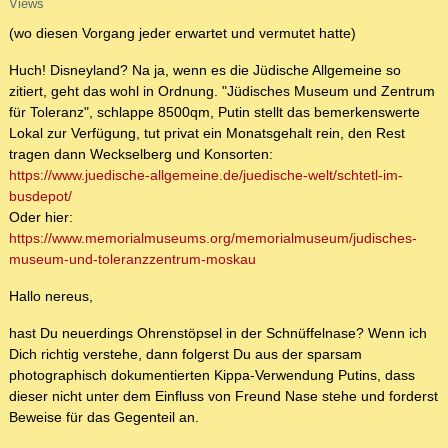
Views
(wo diesen Vorgang jeder erwartet und vermutet hatte)
Huch! Disneyland? Na ja, wenn es die Jüdische Allgemeine so
zitiert, geht das wohl in Ordnung. "Jüdisches Museum und Zentrum
für Toleranz", schlappe 8500qm, Putin stellt das bemerkenswerte
Lokal zur Verfügung, tut privat ein Monatsgehalt rein, den Rest
tragen dann Weckselberg und Konsorten:
https://www.juedische-allgemeine.de/juedische-welt/schtetl-im-
busdepot/
Oder hier:
https://www.memorialmuseums.org/memorialmuseum/judisches-
museum-und-toleranzzentrum-moskau
Hallo nereus,
hast Du neuerdings Ohrenstöpsel in der Schnüffelnase? Wenn ich
Dich richtig verstehe, dann folgerst Du aus der sparsam
photographisch dokumentierten Kippa-Verwendung Putins, dass
dieser nicht unter dem Einfluss von Freund Nase stehe und forderst
Beweise für das Gegenteil an.