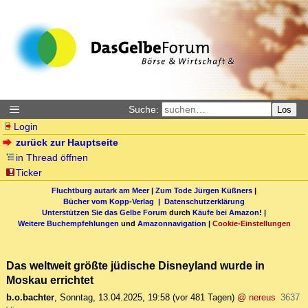
Suche:
Los
Login
zurück zur Hauptseite
in Thread öffnen
Ticker
Fluchtburg autark am Meer
|
Zum Tode Jürgen Küßners
|
Bücher vom Kopp-Verlag |
Datenschutzerklärung
Unterstützen Sie das Gelbe Forum
durch
Käufe bei Amazon
! |
Weitere Buchempfehlungen
und
Amazonnavigation
|
Cookie-Einstellungen
Das weltweit größte jüdische Disneyland wurde in
Moskau errichtet
b.o.bachter
,
Sonntag, 13.04.2025, 19:58
(vor 481 Tagen)
@ nereus
3637