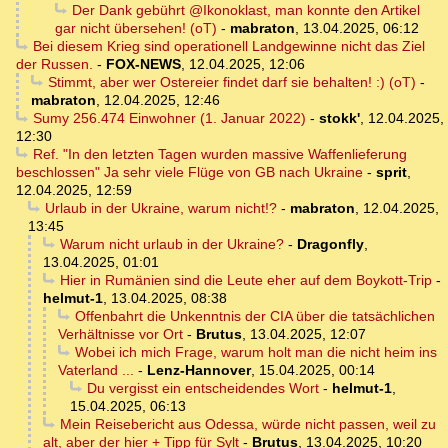
Der Dank gebührt @Ikonoklast, man konnte den Artikel
gar nicht übersehen! (oT)
-
mabraton
,
13.04.2025, 06:12
Bei diesem Krieg sind operationell Landgewinne nicht das Ziel
der Russen.
-
FOX-NEWS
,
12.04.2025, 12:06
Stimmt, aber wer Ostereier findet darf sie behalten! :) (oT)
-
mabraton
,
12.04.2025, 12:46
Sumy 256.474 Einwohner (1. Januar 2022)
-
stokk'
,
12.04.2025,
12:30
Ref. "In den letzten Tagen wurden massive Waffenlieferung
beschlossen" Ja sehr viele Flüge von GB nach Ukraine
-
sprit
,
12.04.2025, 12:59
Urlaub in der Ukraine, warum nicht!?
-
mabraton
,
12.04.2025,
13:45
Warum nicht urlaub in der Ukraine?
-
Dragonfly
,
13.04.2025, 01:01
Hier in Rumänien sind die Leute eher auf dem Boykott-Trip
-
helmut-1
,
13.04.2025, 08:38
Offenbahrt die Unkenntnis der CIA über die tatsächlichen
Verhältnisse vor Ort
-
Brutus
,
13.04.2025, 12:07
Wobei ich mich Frage, warum holt man die nicht heim ins
Vaterland ...
-
Lenz-Hannover
,
15.04.2025, 00:14
Du vergisst ein entscheidendes Wort
-
helmut-1
,
15.04.2025, 06:13
Mein Reisebericht aus Odessa, würde nicht passen, weil zu
alt, aber der hier + Tipp für Sylt
-
Brutus
,
13.04.2025, 10:20