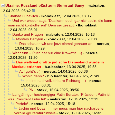
Ukraine, Russland bläst zum Sturm auf Sumy
-
mabraton
,
12.04.2025, 05:42
Chabad Lubavitch
-
Ikonoklast
,
12.04.2025, 07:17
Und wer wieder sagt: "Das kann doch gar nicht sein, die kann
man nicht kontrollieren!" Dem sei gesagt:
-
Ikonoklast
,
12.04.2025, 08:01
Danke und Fragen
-
mabraton
,
12.04.2025, 10:13
Mystery Babylon
-
Ikonoklast
,
12.04.2025, 20:08
Das schauen wir uns jetzt einmal genauer an.
-
nereus
,
13.04.2025, 10:29
Wahnsinn – Putin hat nur eine Krawatte. ;-)
-
nereus
,
12.04.2025, 11:20
Das weltweit größte jüdische Disneyland wurde in
Moskau errichtet
-
b.o.bachter
,
13.04.2025, 19:58
Auf geht`s ;-)
-
nereus
,
14.04.2025, 08:36
Wohin denn?
-
b.o.bachter
,
14.04.2025, 21:49
In eine nachvollziehbare Richtung. ;-)
-
nereus
,
15.04.2025, 08:31
PN
-
stokk'
,
15.04.2025, 08:56
Langjähriger hochrangiger Putin-Berater, "Präsident Putin ist,
was Präsident Putin tut“
-
mabraton
,
12.04.2025, 12:19
Perfekt!
-
nereus
,
12.04.2025, 15:18
Jachin und Boas. Immer muss man hier nacharbeiten,
Vorbild @Literaturhinweis
-
stokk'
,
12.04.2025, 16:32