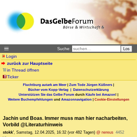
Suche:
Los
Login
zurück zur Hauptseite
in Thread öffnen
Ticker
Fluchtburg autark am Meer
|
Zum Tode Jürgen Küßners
|
Bücher vom Kopp-Verlag |
Datenschutzerklärung
Unterstützen Sie das Gelbe Forum
durch
Käufe bei Amazon
! |
Weitere Buchempfehlungen
und
Amazonnavigation
|
Cookie-Einstellungen
Jachin und Boas. Immer muss man hier nacharbeiten,
Vorbild @Literaturhinweis
stokk'
,
Samstag, 12.04.2025, 16:32
(vor 482 Tagen)
@ nereus
4452