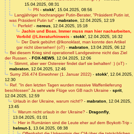
15.04.2025, 08:31
PN
-
stokk'
,
15.04.2025, 08:56
Langjähriger hochrangiger Putin-Berater, "Präsident Putin ist,
was Präsident Putin tut“
-
mabraton
,
12.04.2025, 12:19
Perfekt!
-
nereus
,
12.04.2025, 15:18
Jachin und Boas. Immer muss man hier nacharbeiten,
Vorbild @Literaturhinweis
-
stokk'
,
12.04.2025, 16:32
Der Dank gebührt @Ikonoklast, man konnte den Artikel
gar nicht übersehen! (oT)
-
mabraton
,
13.04.2025, 06:12
Bei diesem Krieg sind operationell Landgewinne nicht das Ziel
der Russen.
-
FOX-NEWS
,
12.04.2025, 12:06
Stimmt, aber wer Ostereier findet darf sie behalten! :) (oT)
-
mabraton
,
12.04.2025, 12:46
Sumy 256.474 Einwohner (1. Januar 2022)
-
stokk'
,
12.04.2025,
12:30
Ref. "In den letzten Tagen wurden massive Waffenlieferung
beschlossen" Ja sehr viele Flüge von GB nach Ukraine
-
sprit
,
12.04.2025, 12:59
Urlaub in der Ukraine, warum nicht!?
-
mabraton
,
12.04.2025,
13:45
Warum nicht urlaub in der Ukraine?
-
Dragonfly
,
13.04.2025, 01:01
Hier in Rumänien sind die Leute eher auf dem Boykott-Trip
-
helmut-1
,
13.04.2025, 08:38
Offenbahrt die Unkenntnis der CIA über die tatsächlichen