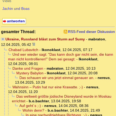
Views
Jachin und Boas
antworten
gesamter Thread:
RSS-Feed dieser Diskussion
Ukraine, Russland bläst zum Sturm auf Sumy
-
mabraton
,
12.04.2025, 05:42
Chabad Lubavitch
-
Ikonoklast
,
12.04.2025, 07:17
Und wer wieder sagt: "Das kann doch gar nicht sein, die kann
man nicht kontrollieren!" Dem sei gesagt:
-
Ikonoklast
,
12.04.2025, 08:01
Danke und Fragen
-
mabraton
,
12.04.2025, 10:13
Mystery Babylon
-
Ikonoklast
,
12.04.2025, 20:08
Das schauen wir uns jetzt einmal genauer an.
-
nereus
,
13.04.2025, 10:29
Wahnsinn – Putin hat nur eine Krawatte. ;-)
-
nereus
,
12.04.2025, 11:20
Das weltweit größte jüdische Disneyland wurde in Moskau
errichtet
-
b.o.bachter
,
13.04.2025, 19:58
Auf geht`s ;-)
-
nereus
,
14.04.2025, 08:36
Wohin denn?
-
b.o.bachter
,
14.04.2025, 21:49
In eine nachvollziehbare Richtung. ;-)
-
nereus
,