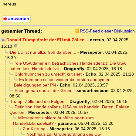
nereus
antworten
gesamter Thread:
RSS-Feed dieser Diskussion
Donald Trump droht der EU mit Zöllen.
-
nereus
,
02.04.2025,
15:18
Die EU ist nur allzu froh darüber....
-
Miesepeter
,
02.04.2025,
15:39
"die USA daher ein beträchtliches Handelsdefizit" Die USA
haben kein Handelsdefizit.
-
Dragonfly
,
02.04.2025, 16:18
Chlorhühnchen zu unrecht kritisiert
-
Echo
,
02.04.2025, 21:28
Es kommen schon wieder die ersten anonymen
Beleidigungen per PN
-
Echo
,
02.04.2025, 23:57
Eben genau das ist der Grund
-
sensortimecom
,
03.04.2025,
08:50
Trump, Zölle und die Folgen.
-
Dragonfly
,
02.04.2025, 16:15
Definition Handelsbilanz, USA muss handeln. Daten, Fakten,
Quellen
-
Miesepeter
,
03.04.2025, 10:57
Miesepeter: unklare Ausführungen zum
Handelsbilanzdefizit?
-
paranoia
,
05.04.2025, 13:28
Zur Klärung
-
Miesepeter
,
06.04.2025, 15:16
Nochmals zur Größenordnung des US-