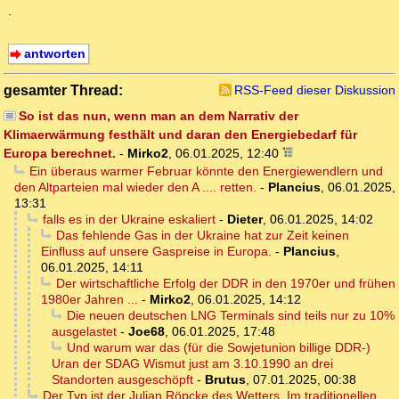
.
antworten
gesamter Thread:
RSS-Feed dieser Diskussion
So ist das nun, wenn man an dem Narrativ der
Klimaerwärmung festhält und daran den Energiebedarf für
Europa berechnet.
-
Mirko2
,
06.01.2025, 12:40
Ein überaus warmer Februar könnte den Energiewendlern und
den Altparteien mal wieder den A .... retten.
-
Plancius
,
06.01.2025,
13:31
falls es in der Ukraine eskaliert
-
Dieter
,
06.01.2025, 14:02
Das fehlende Gas in der Ukraine hat zur Zeit keinen
Einfluss auf unsere Gaspreise in Europa.
-
Plancius
,
06.01.2025, 14:11
Der wirtschaftliche Erfolg der DDR in den 1970er und frühen
1980er Jahren ...
-
Mirko2
,
06.01.2025, 14:12
Die neuen deutschen LNG Terminals sind teils nur zu 10%
ausgelastet
-
Joe68
,
06.01.2025, 17:48
Und warum war das (für die Sowjetunion billige DDR-)
Uran der SDAG Wismut just am 3.10.1990 an drei
Standorten ausgeschöpft
-
Brutus
,
07.01.2025, 00:38
Der Typ ist der Julian Röpcke des Wetters. Im traditionellen