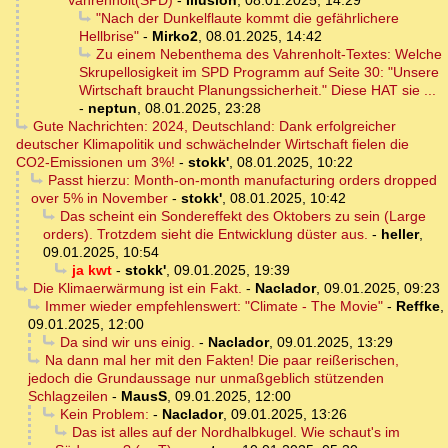
Vahrenholt(SPD)
-
Illusion
,
08.01.2025, 14:29
"Nach der Dunkelflaute kommt die gefährlichere
Hellbrise"
-
Mirko2
,
08.01.2025, 14:42
Zu einem Nebenthema des Vahrenholt-Textes: Welche
Skrupellosigkeit im SPD Programm auf Seite 30: "Unsere
Wirtschaft braucht Planungssicherheit." Diese HAT sie ...
-
neptun
,
08.01.2025, 23:28
Gute Nachrichten: 2024, Deutschland: Dank erfolgreicher
deutscher Klimapolitik und schwächelnder Wirtschaft fielen die
CO2-Emissionen um 3%!
-
stokk'
,
08.01.2025, 10:22
Passt hierzu: Month-on-month manufacturing orders dropped
over 5% in November
-
stokk'
,
08.01.2025, 10:42
Das scheint ein Sondereffekt des Oktobers zu sein (Large
orders). Trotzdem sieht die Entwicklung düster aus.
-
heller
,
09.01.2025, 10:54
ja kwt
-
stokk'
,
09.01.2025, 19:39
Die Klimaerwärmung ist ein Fakt.
-
Naclador
,
09.01.2025, 09:23
Immer wieder empfehlenswert: "Climate - The Movie"
-
Reffke
,
09.01.2025, 12:00
Da sind wir uns einig.
-
Naclador
,
09.01.2025, 13:29
Na dann mal her mit den Fakten! Die paar reißerischen,
jedoch die Grundaussage nur unmaßgeblich stützenden
Schlagzeilen
-
MausS
,
09.01.2025, 12:00
Kein Problem:
-
Naclador
,
09.01.2025, 13:26
Das ist alles auf der Nordhalbkugel. Wie schaut's im