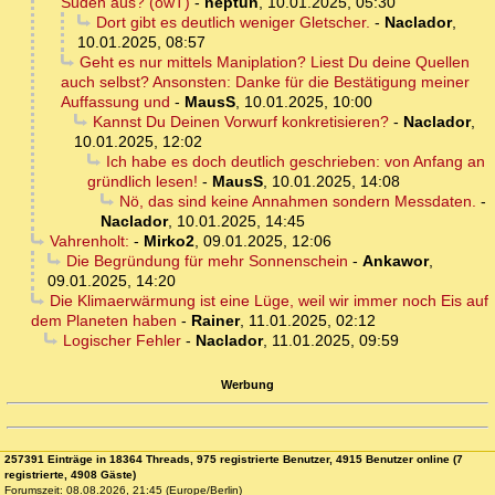
Süden aus? (owT)
-
neptun
,
10.01.2025, 05:30
Dort gibt es deutlich weniger Gletscher.
-
Naclador
,
10.01.2025, 08:57
Geht es nur mittels Maniplation? Liest Du deine Quellen
auch selbst? Ansonsten: Danke für die Bestätigung meiner
Auffassung und
-
MausS
,
10.01.2025, 10:00
Kannst Du Deinen Vorwurf konkretisieren?
-
Naclador
,
10.01.2025, 12:02
Ich habe es doch deutlich geschrieben: von Anfang an
gründlich lesen!
-
MausS
,
10.01.2025, 14:08
Nö, das sind keine Annahmen sondern Messdaten.
-
Naclador
,
10.01.2025, 14:45
Vahrenholt:
-
Mirko2
,
09.01.2025, 12:06
Die Begründung für mehr Sonnenschein
-
Ankawor
,
09.01.2025, 14:20
Die Klimaerwärmung ist eine Lüge, weil wir immer noch Eis auf
dem Planeten haben
-
Rainer
,
11.01.2025, 02:12
Logischer Fehler
-
Naclador
,
11.01.2025, 09:59
Werbung
257391 Einträge in 18364 Threads, 975 registrierte Benutzer, 4915 Benutzer online (7
registrierte, 4908 Gäste)
Forumszeit: 08.08.2026, 21:45 (Europe/Berlin)