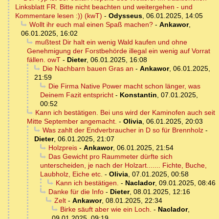
Linksblatt FR. Bitte nicht beachten und weitergehen - und
Kommentare lesen :)) (kwT)
-
Odysseus
,
06.01.2025, 14:05
Wollt ihr euch mal einen Spaß machen?
-
Ankawor
,
06.01.2025, 16:02
mußtest Dir halt ein wenig Wald kaufen und ohne
Genehmigung der Forstbehörde illegal ein wenig auf Vorrat
fällen. owT
-
Dieter
,
06.01.2025, 16:08
Die Nachbarn bauen Gras an
-
Ankawor
,
06.01.2025,
21:59
Die Firma Native Power macht schon länger, was
Deinem Fazit entspricht
-
Konstantin
,
07.01.2025,
00:52
Kann ich bestätigen. Bei uns wird der Kaminofen auch seit
Mitte September angemacht.
-
Olivia
,
06.01.2025, 20:03
Was zahlt der Endverbraucher in D so für Brennholz
-
Dieter
,
06.01.2025, 21:07
Holzpreis
-
Ankawor
,
06.01.2025, 21:54
Das Gewicht pro Raummeter dürfte sich
unterscheiden, je nach der Holzart....... Fichte, Buche,
Laubholz, Eiche etc.
-
Olivia
,
07.01.2025, 00:58
Kann ich bestätigen.
-
Naclador
,
09.01.2025, 08:46
Danke für die Info
-
Dieter
,
08.01.2025, 12:16
Zelt
-
Ankawor
,
08.01.2025, 22:34
Birke säuft aber wie ein Loch.
-
Naclador
,
09.01.2025, 09:19