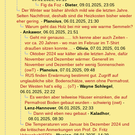
Fig da Foz
-
Dieter
,
09.01.2025, 23:05
Der Winter war bisher ähnlich mild wie die letzten Jahre.
Selten Nachtfrost, deshalb sind die Heizkosten bisher wieder
eher gering.
-
Plancius
,
06.01.2025, 21:30
Warum geht das Holz bei mir weg wie warme Semmeln?
-
Ankawor
,
06.01.2025, 21:51
Geht mir genauso...... Ich kenne aber auch Zeiten -
vor ca. 20 Jahren - wo man im Februar im T-Shirt
draußen sitzen konnte....
-
Olivia
,
07.01.2025, 01:06
Oktober 2024 war kälter als die letzten Jahre, dafür
November und Dezember wärmer. Generell im
November und Dezember sehr wenig Sonnenschein
(owT)
-
Plancius
,
07.01.2025, 09:48
RUS finden Erwärmung bestimmt gut. Zugriff auf
unglaubliche sibir. Bodenschätze, wenn ohne Permafrost.
Der Westen hat's eilig ... (oT)
-
Wayne Schlegel
,
06.01.2025, 22:22
Es werden aber teilweise Häuser einsinken, die auf
Permafrost Boden gebaut wurden - schwierig (owt)
-
Lenz-Hannover
,
06.01.2025, 22:33
Dann wird eben neu gebaut
-
Kaladhor
,
08.01.2025, 08:30
Die Temperaturen von Januar bis Dezember 2024 und
die kritischen Anmerkungen von Prof. Dr. Fritz