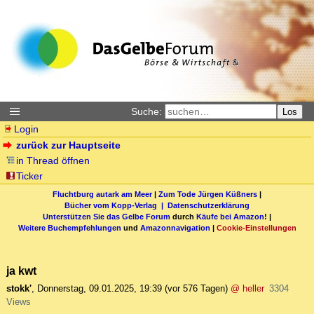
Suche:
Los
Login
zurück zur Hauptseite
in Thread öffnen
Ticker
Fluchtburg autark am Meer
|
Zum Tode Jürgen Küßners
|
Bücher vom Kopp-Verlag |
Datenschutzerklärung
Unterstützen Sie das Gelbe Forum
durch
Käufe bei Amazon
! |
Weitere Buchempfehlungen
und
Amazonnavigation
|
Cookie-Einstellungen
ja kwt
stokk'
,
Donnerstag, 09.01.2025, 19:39
(vor 576 Tagen)
@ heller
3304
Views