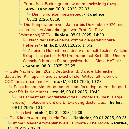
Permafrost Boden gebaut wurden - schwierig (owt)
-
Lenz-Hannover
,
06.01.2025, 22:33
Dann wird eben neu gebaut
-
Kaladhor
,
08.01.2025, 08:30
Die Temperaturen von Januar bis Dezember 2024 und
die kritischen Anmerkungen von Prof. Dr. Fritz
Vahrenholt(SPD)
-
Illusion
,
08.01.2025, 14:29
"Nach der Dunkelflaute kommt die gefährlichere
Hellbrise"
-
Mirko2
,
08.01.2025, 14:42
Zu einem Nebenthema des Vahrenholt-Textes: Welche
Skrupellosigkeit im SPD Programm auf Seite 30: "Unsere
Wirtschaft braucht Planungssicherheit." Diese HAT sie ...
-
neptun
,
08.01.2025, 23:28
Gute Nachrichten: 2024, Deutschland: Dank erfolgreicher
deutscher Klimapolitik und schwächelnder Wirtschaft fielen die
CO2-Emissionen um 3%!
-
stokk'
,
08.01.2025, 10:22
Passt hierzu: Month-on-month manufacturing orders dropped
over 5% in November
-
stokk'
,
08.01.2025, 10:42
Das scheint ein Sondereffekt des Oktobers zu sein (Large
orders). Trotzdem sieht die Entwicklung düster aus.
-
heller
,
09.01.2025, 10:54
ja kwt
-
stokk'
,
09.01.2025, 19:39
Die Klimaerwärmung ist ein Fakt.
-
Naclador
,
09.01.2025, 09:23
Immer wieder empfehlenswert: "Climate - The Movie"
-
Reffke
,
09.01.2025, 12:00