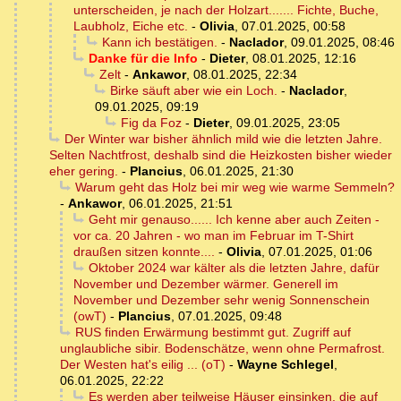
unterscheiden, je nach der Holzart....... Fichte, Buche,
Laubholz, Eiche etc.
-
Olivia
,
07.01.2025, 00:58
Kann ich bestätigen.
-
Naclador
,
09.01.2025, 08:46
Danke für die Info
-
Dieter
,
08.01.2025, 12:16
Zelt
-
Ankawor
,
08.01.2025, 22:34
Birke säuft aber wie ein Loch.
-
Naclador
,
09.01.2025, 09:19
Fig da Foz
-
Dieter
,
09.01.2025, 23:05
Der Winter war bisher ähnlich mild wie die letzten Jahre.
Selten Nachtfrost, deshalb sind die Heizkosten bisher wieder
eher gering.
-
Plancius
,
06.01.2025, 21:30
Warum geht das Holz bei mir weg wie warme Semmeln?
-
Ankawor
,
06.01.2025, 21:51
Geht mir genauso...... Ich kenne aber auch Zeiten -
vor ca. 20 Jahren - wo man im Februar im T-Shirt
draußen sitzen konnte....
-
Olivia
,
07.01.2025, 01:06
Oktober 2024 war kälter als die letzten Jahre, dafür
November und Dezember wärmer. Generell im
November und Dezember sehr wenig Sonnenschein
(owT)
-
Plancius
,
07.01.2025, 09:48
RUS finden Erwärmung bestimmt gut. Zugriff auf
unglaubliche sibir. Bodenschätze, wenn ohne Permafrost.
Der Westen hat's eilig ... (oT)
-
Wayne Schlegel
,
06.01.2025, 22:22
Es werden aber teilweise Häuser einsinken, die auf