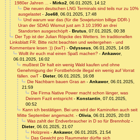
1980er Jahren ...
-
Mirko2
,
06.01.2025, 14:12
Die neuen deutschen LNG Terminals sind teils nur zu 10%
ausgelastet
-
Joe68
,
06.01.2025, 17:48
Und warum war das (für die Sowjetunion billige DDR-)
Uran der SDAG Wismut just am 3.10.1990 an drei
Standorten ausgeschöpft
-
Brutus
,
07.01.2025, 00:38
Der Typ ist der Julian Röpcke des Wetters. Im traditionellen
Linksblatt FR. Bitte nicht beachten und weitergehen - und
Kommentare lesen :)) (kwT)
-
Odysseus
,
06.01.2025, 14:05
Wollt ihr euch mal einen Spaß machen?
-
Ankawor
,
06.01.2025, 16:02
mußtest Dir halt ein wenig Wald kaufen und ohne
Genehmigung der Forstbehörde illegal ein wenig auf Vorrat
fällen. owT
-
Dieter
,
06.01.2025, 16:08
Die Nachbarn bauen Gras an
-
Ankawor
,
06.01.2025,
21:59
Die Firma Native Power macht schon länger, was
Deinem Fazit entspricht
-
Konstantin
,
07.01.2025,
00:52
Kann ich bestätigen. Bei uns wird der Kaminofen auch seit
Mitte September angemacht.
-
Olivia
,
06.01.2025, 20:03
Was zahlt der Endverbraucher in D so für Brennholz
-
Dieter
,
06.01.2025, 21:07
Holzpreis
-
Ankawor
,
06.01.2025, 21:54
Das Gewicht pro Raummeter dürfte sich