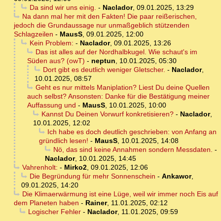
Da sind wir uns einig.
-
Naclador
,
09.01.2025, 13:29
Na dann mal her mit den Fakten! Die paar reißerischen,
jedoch die Grundaussage nur unmaßgeblich stützenden
Schlagzeilen
-
MausS
,
09.01.2025, 12:00
Kein Problem:
-
Naclador
,
09.01.2025, 13:26
Das ist alles auf der Nordhalbkugel. Wie schaut's im
Süden aus? (owT)
-
neptun
,
10.01.2025, 05:30
Dort gibt es deutlich weniger Gletscher.
-
Naclador
,
10.01.2025, 08:57
Geht es nur mittels Maniplation? Liest Du deine Quellen
auch selbst? Ansonsten: Danke für die Bestätigung meiner
Auffassung und
-
MausS
,
10.01.2025, 10:00
Kannst Du Deinen Vorwurf konkretisieren?
-
Naclador
,
10.01.2025, 12:02
Ich habe es doch deutlich geschrieben: von Anfang an
gründlich lesen!
-
MausS
,
10.01.2025, 14:08
Nö, das sind keine Annahmen sondern Messdaten.
-
Naclador
,
10.01.2025, 14:45
Vahrenholt:
-
Mirko2
,
09.01.2025, 12:06
Die Begründung für mehr Sonnenschein
-
Ankawor
,
09.01.2025, 14:20
Die Klimaerwärmung ist eine Lüge, weil wir immer noch Eis auf
dem Planeten haben
-
Rainer
,
11.01.2025, 02:12
Logischer Fehler
-
Naclador
,
11.01.2025, 09:59