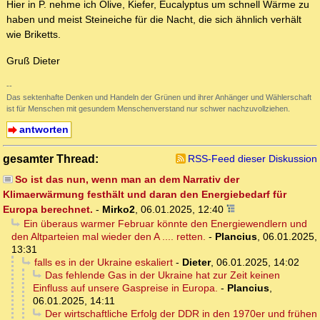
Hier in P. nehme ich Olive, Kiefer, Eucalyptus um schnell Wärme zu
haben und meist Steineiche für die Nacht, die sich ähnlich verhält
wie Briketts.
Gruß Dieter
--
Das sektenhafte Denken und Handeln der Grünen und ihrer Anhänger und Wählerschaft
ist für Menschen mit gesundem Menschenverstand nur schwer nachzuvollziehen.
antworten
gesamter Thread:
RSS-Feed dieser Diskussion
So ist das nun, wenn man an dem Narrativ der
Klimaerwärmung festhält und daran den Energiebedarf für
Europa berechnet.
-
Mirko2
,
06.01.2025, 12:40
Ein überaus warmer Februar könnte den Energiewendlern und
den Altparteien mal wieder den A .... retten.
-
Plancius
,
06.01.2025,
13:31
falls es in der Ukraine eskaliert
-
Dieter
,
06.01.2025, 14:02
Das fehlende Gas in der Ukraine hat zur Zeit keinen
Einfluss auf unsere Gaspreise in Europa.
-
Plancius
,
06.01.2025, 14:11
Der wirtschaftliche Erfolg der DDR in den 1970er und frühen