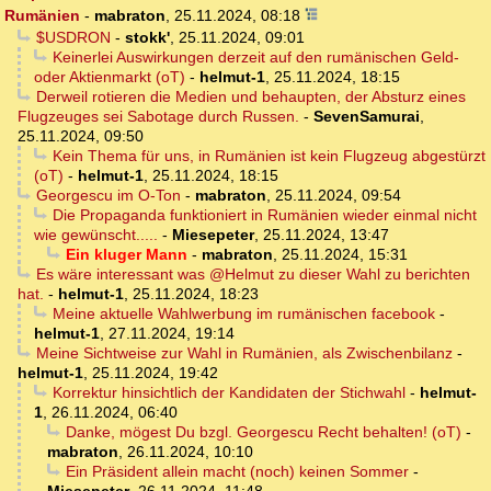
Rumänien
-
mabraton
,
25.11.2024, 08:18
$USDRON
-
stokk'
,
25.11.2024, 09:01
Keinerlei Auswirkungen derzeit auf den rumänischen Geld-
oder Aktienmarkt (oT)
-
helmut-1
,
25.11.2024, 18:15
Derweil rotieren die Medien und behaupten, der Absturz eines
Flugzeuges sei Sabotage durch Russen.
-
SevenSamurai
,
25.11.2024, 09:50
Kein Thema für uns, in Rumänien ist kein Flugzeug abgestürzt
(oT)
-
helmut-1
,
25.11.2024, 18:15
Georgescu im O-Ton
-
mabraton
,
25.11.2024, 09:54
Die Propaganda funktioniert in Rumänien wieder einmal nicht
wie gewünscht.....
-
Miesepeter
,
25.11.2024, 13:47
Ein kluger Mann
-
mabraton
,
25.11.2024, 15:31
Es wäre interessant was @Helmut zu dieser Wahl zu berichten
hat.
-
helmut-1
,
25.11.2024, 18:23
Meine aktuelle Wahlwerbung im rumänischen facebook
-
helmut-1
,
27.11.2024, 19:14
Meine Sichtweise zur Wahl in Rumänien, als Zwischenbilanz
-
helmut-1
,
25.11.2024, 19:42
Korrektur hinsichtlich der Kandidaten der Stichwahl
-
helmut-
1
,
26.11.2024, 06:40
Danke, mögest Du bzgl. Georgescu Recht behalten! (oT)
-
mabraton
,
26.11.2024, 10:10
Ein Präsident allein macht (noch) keinen Sommer
-