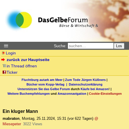
Suche:
Los
Login
zurück zur Hauptseite
in Thread öffnen
Ticker
Fluchtburg autark am Meer
|
Zum Tode Jürgen Küßners
|
Bücher vom Kopp-Verlag |
Datenschutzerklärung
Unterstützen Sie das Gelbe Forum
durch
Käufe bei Amazon
! |
Weitere Buchempfehlungen
und
Amazonnavigation
|
Cookie-Einstellungen
Ein kluger Mann
mabraton
,
Montag, 25.11.2024, 15:31
(vor 622 Tagen)
@
Miesepeter
3022 Views