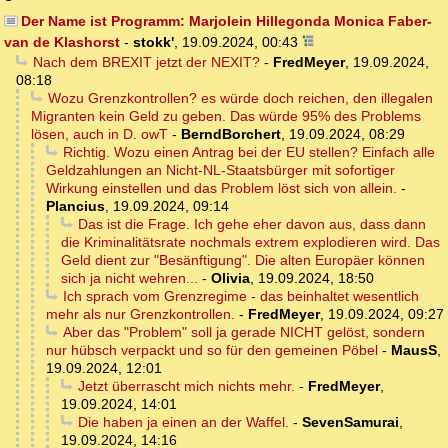
Der Name ist Programm: Marjolein Hillegonda Monica Faber-
van de Klashorst
-
stokk'
,
19.09.2024, 00:43
Nach dem BREXIT jetzt der NEXIT?
-
FredMeyer
,
19.09.2024,
08:18
Wozu Grenzkontrollen? es würde doch reichen, den illegalen
Migranten kein Geld zu geben. Das würde 95% des Problems
lösen, auch in D. owT
-
BerndBorchert
,
19.09.2024, 08:29
Richtig. Wozu einen Antrag bei der EU stellen? Einfach alle
Geldzahlungen an Nicht-NL-Staatsbürger mit sofortiger
Wirkung einstellen und das Problem löst sich von allein.
-
Plancius
,
19.09.2024, 09:14
Das ist die Frage. Ich gehe eher davon aus, dass dann
die Kriminalitätsrate nochmals extrem explodieren wird. Das
Geld dient zur "Besänftigung". Die alten Europäer können
sich ja nicht wehren...
-
Olivia
,
19.09.2024, 18:50
Ich sprach vom Grenzregime - das beinhaltet wesentlich
mehr als nur Grenzkontrollen.
-
FredMeyer
,
19.09.2024, 09:27
Aber das "Problem" soll ja gerade NICHT gelöst, sondern
nur hübsch verpackt und so für den gemeinen Pöbel
-
MausS
,
19.09.2024, 12:01
Jetzt überrascht mich nichts mehr.
-
FredMeyer
,
19.09.2024, 14:01
Die haben ja einen an der Waffel.
-
SevenSamurai
,
19.09.2024, 14:16