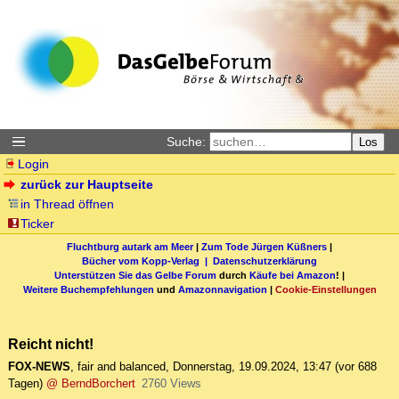
Suche:
Los
Login
zurück zur Hauptseite
in Thread öffnen
Ticker
Fluchtburg autark am Meer
|
Zum Tode Jürgen Küßners
|
Bücher vom Kopp-Verlag |
Datenschutzerklärung
Unterstützen Sie das Gelbe Forum
durch
Käufe bei Amazon
! |
Weitere Buchempfehlungen
und
Amazonnavigation
|
Cookie-Einstellungen
Reicht nicht!
FOX-NEWS
,
fair and balanced
,
Donnerstag, 19.09.2024, 13:47
(vor 688
Tagen)
@ BerndBorchert
2760 Views