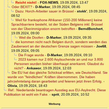
Reicht nicht!
-
FOX-NEWS
,
19.09.2024, 13:47
Oder BEXIT?
-
D-Marker
,
19.09.2024, 08:45
Dazu: Horch-Arbeiter sauer in Brüssel
-
stokk'
,
19.09.2024,
08:52
Weil für frankophone Afrikaner (150-200 Millionen) keine
Sprachbarriere besteht, ist der Süden Belgiens inkl. Brüssel
von der Überimmigration enorm betroffen
-
BerndBorchert
,
19.09.2024, 09:00
Weil die Doofen
-
D-Marker
,
19.09.2024, 09:35
die kommen nicht nach Belgien durch, sondern werden das
Zauberwort an der deutschen Grenze sagen müssen
-
Joe68
,
19.09.2024, 09:05
Die Frage wurde
-
D-Marker
,
19.09.2024, 09:10
2023 kamen nur 2.600 Asylsuchende an und nur 3.800
Personen wurden bisher überhaupt anerkannt. Glaubst du
nicht?
-
Ankawor
,
19.09.2024, 12:03
Die EU hat das gleiche Schicksal erlitten, wie Deutschland. Sie
wurde von "feindlichen" Kräften übernommen. Die haben
jahrzehntelang daran gearbeitet und feieren jetzt ihren Erfolg.
-
Olivia
,
19.09.2024, 18:43
Ref.: Niederlande beantragen Ausstieg aus EU-Asylrecht. Diese
Publikation ist wohl ein Fake.
-
sprit
,
20.09.2024, 10:52
Werbung