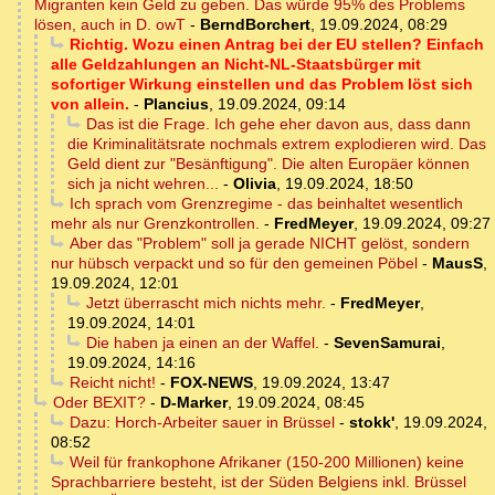
Migranten kein Geld zu geben. Das würde 95% des Problems
lösen, auch in D. owT
-
BerndBorchert
,
19.09.2024, 08:29
Richtig. Wozu einen Antrag bei der EU stellen? Einfach
alle Geldzahlungen an Nicht-NL-Staatsbürger mit
sofortiger Wirkung einstellen und das Problem löst sich
von allein.
-
Plancius
,
19.09.2024, 09:14
Das ist die Frage. Ich gehe eher davon aus, dass dann
die Kriminalitätsrate nochmals extrem explodieren wird. Das
Geld dient zur "Besänftigung". Die alten Europäer können
sich ja nicht wehren...
-
Olivia
,
19.09.2024, 18:50
Ich sprach vom Grenzregime - das beinhaltet wesentlich
mehr als nur Grenzkontrollen.
-
FredMeyer
,
19.09.2024, 09:27
Aber das "Problem" soll ja gerade NICHT gelöst, sondern
nur hübsch verpackt und so für den gemeinen Pöbel
-
MausS
,
19.09.2024, 12:01
Jetzt überrascht mich nichts mehr.
-
FredMeyer
,
19.09.2024, 14:01
Die haben ja einen an der Waffel.
-
SevenSamurai
,
19.09.2024, 14:16
Reicht nicht!
-
FOX-NEWS
,
19.09.2024, 13:47
Oder BEXIT?
-
D-Marker
,
19.09.2024, 08:45
Dazu: Horch-Arbeiter sauer in Brüssel
-
stokk'
,
19.09.2024,
08:52
Weil für frankophone Afrikaner (150-200 Millionen) keine
Sprachbarriere besteht, ist der Süden Belgiens inkl. Brüssel