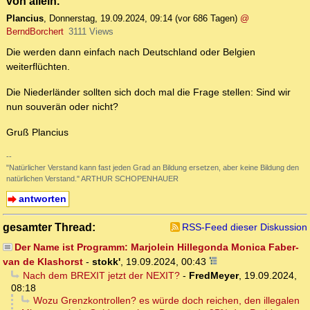
von allein.
Plancius
,
Donnerstag, 19.09.2024, 09:14
(vor 686 Tagen)
@
BerndBorchert
3111 Views
Die werden dann einfach nach Deutschland oder Belgien
weiterflüchten.
Die Niederländer sollten sich doch mal die Frage stellen: Sind wir
nun souverän oder nicht?
Gruß Plancius
--
"Natürlicher Verstand kann fast jeden Grad an Bildung ersetzen, aber keine Bildung den
natürlichen Verstand." ARTHUR SCHOPENHAUER
antworten
gesamter Thread:
RSS-Feed dieser Diskussion
Der Name ist Programm: Marjolein Hillegonda Monica Faber-
van de Klashorst
-
stokk'
,
19.09.2024, 00:43
Nach dem BREXIT jetzt der NEXIT?
-
FredMeyer
,
19.09.2024,
08:18
Wozu Grenzkontrollen? es würde doch reichen, den illegalen