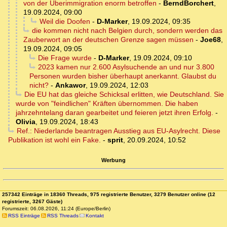
von der Überimmigration enorm betroffen
-
BerndBorchert
,
19.09.2024, 09:00
Weil die Doofen
-
D-Marker
,
19.09.2024, 09:35
die kommen nicht nach Belgien durch, sondern werden das
Zauberwort an der deutschen Grenze sagen müssen
-
Joe68
,
19.09.2024, 09:05
Die Frage wurde
-
D-Marker
,
19.09.2024, 09:10
2023 kamen nur 2.600 Asylsuchende an und nur 3.800
Personen wurden bisher überhaupt anerkannt. Glaubst du
nicht?
-
Ankawor
,
19.09.2024, 12:03
Die EU hat das gleiche Schicksal erlitten, wie Deutschland. Sie
wurde von "feindlichen" Kräften übernommen. Die haben
jahrzehntelang daran gearbeitet und feieren jetzt ihren Erfolg.
-
Olivia
,
19.09.2024, 18:43
Ref.: Niederlande beantragen Ausstieg aus EU-Asylrecht. Diese
Publikation ist wohl ein Fake.
-
sprit
,
20.09.2024, 10:52
Werbung
257342 Einträge in 18360 Threads, 975 registrierte Benutzer, 3279 Benutzer online (12
registrierte, 3267 Gäste)
Forumszeit: 06.08.2026, 11:24 (Europe/Berlin)
RSS Einträge
RSS Threads
Kontakt