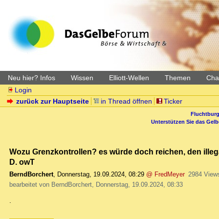
Neu hier? Infos
Wissen
Elliott-Wellen
Themen
Char
Login
zurück zur Hauptseite
in Thread öffnen
Ticker
Fluchtburg
Unterstützen Sie das Gel
Wozu Grenzkontrollen? es würde doch reichen, den ille
D. owT
BerndBorchert
,
Donnerstag, 19.09.2024, 08:29
@ FredMeyer
2984 View
bearbeitet von BerndBorchert, Donnerstag, 19.09.2024, 08:33
.