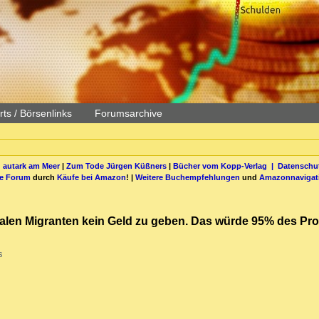
ts / Börsenlinks
Forumsarchive
 autark am Meer
|
Zum Tode Jürgen Küßners
|
Bücher vom Kopp-Verlag |
Datenschut
be Forum
durch
Käufe bei Amazon
! |
Weitere Buchempfehlungen
und
Amazonnavigat
galen Migranten kein Geld zu geben. Das würde 95% des Pro
s