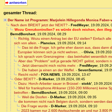
antworten
gesamter Thread:
Der Name ist Programm: Marjolein Hillegonda Monica Faber-
Nach dem BREXIT jetzt der NEXIT?
-
FredMeyer
,
19.09.2024, 
Wozu Grenzkontrollen? es würde doch reichen, den illeg
BerndBorchert
,
19.09.2024, 08:29
Richtig. Wozu einen Antrag bei der EU stellen? Einfach all
sich von allein.
-
Plancius
,
19.09.2024, 09:14
Das ist die Frage. Ich gehe eher davon aus, dass dann di
Europäer können sich ja nicht wehren...
-
Olivia
,
19.09.202
Ich sprach vom Grenzregime - das beinhaltet wesentlich me
Aber das "Problem" soll ja gerade NICHT gelöst, sondern 
Jetzt überrascht mich nichts mehr.
-
FredMeyer
,
19.09.2
Die haben ja einen an der Waffel.
-
SevenSamurai
,
19.0
Reicht nicht!
-
FOX-NEWS
,
19.09.2024, 13:47
Oder BEXIT?
-
D-Marker
,
19.09.2024, 08:45
Dazu: Horch-Arbeiter sauer in Brüssel
-
stokk'
,
19.09.2024
Weil für frankophone Afrikaner (150-200 Millionen) keine S
betroffen
-
BerndBorchert
,
19.09.2024, 09:00
Weil die Doofen
-
D-Marker
,
19.09.2024, 09:35
die kommen nicht nach Belgien durch, sondern werden d
Die Frage wurde
-
D-Marker
,
19.09.2024, 09:10
2023 kamen nur 2.600 Asylsuchende an und nur 3.800 Pe