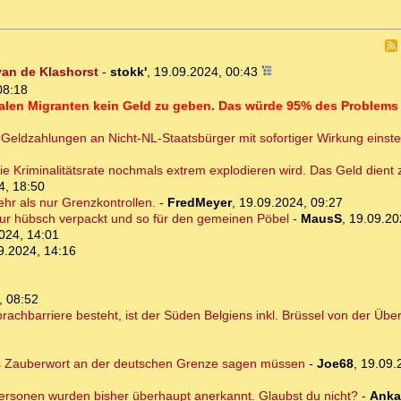
van de Klashorst
-
stokk'
,
19.09.2024, 00:43
08:18
alen Migranten kein Geld zu geben. Das würde 95% des Problems 
e Geldzahlungen an Nicht-NL-Staatsbürger mit sofortiger Wirkung einste
e Kriminalitätsrate nochmals extrem explodieren wird. Das Geld dient z
4, 18:50
hr als nur Grenzkontrollen.
-
FredMeyer
,
19.09.2024, 09:27
nur hübsch verpackt und so für den gemeinen Pöbel
-
MausS
,
19.09.20
024, 14:01
9.2024, 14:16
, 08:52
prachbarriere besteht, ist der Süden Belgiens inkl. Brüssel von der Üb
as Zauberwort an der deutschen Grenze sagen müssen
-
Joe68
,
19.09.
rsonen wurden bisher überhaupt anerkannt. Glaubst du nicht?
-
Anka