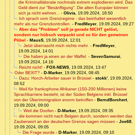
die Kriminalitätsrate nochmals extrem explodieren wird. Das
Geld dient zur "Besänftigung". Die alten Europäer können
sich ja nicht wehren...
-
Olivia
,
19.09.2024, 18:50
Ich sprach vom Grenzregime - das beinhaltet wesentlich
mehr als nur Grenzkontrollen.
-
FredMeyer
,
19.09.2024, 09:27
Aber das "Problem" soll ja gerade NICHT gelöst,
sondern nur hübsch verpackt und so für den gemeinen
Pöbel
-
MausS
,
19.09.2024, 12:01
Jetzt überrascht mich nichts mehr.
-
FredMeyer
,
19.09.2024, 14:01
Die haben ja einen an der Waffel.
-
SevenSamurai
,
19.09.2024, 14:16
Reicht nicht!
-
FOX-NEWS
,
19.09.2024, 13:47
Oder BEXIT?
-
D-Marker
,
19.09.2024, 08:45
Dazu: Horch-Arbeiter sauer in Brüssel
-
stokk'
,
19.09.2024,
08:52
Weil für frankophone Afrikaner (150-200 Millionen) keine
Sprachbarriere besteht, ist der Süden Belgiens inkl. Brüssel
von der Überimmigration enorm betroffen
-
BerndBorchert
,
19.09.2024, 09:00
Weil die Doofen
-
D-Marker
,
19.09.2024, 09:35
die kommen nicht nach Belgien durch, sondern werden das
Zauberwort an der deutschen Grenze sagen müssen
-
Joe68
,
19.09.2024, 09:05
Die Frage wurde
-
D-Marker
,
19.09.2024, 09:10