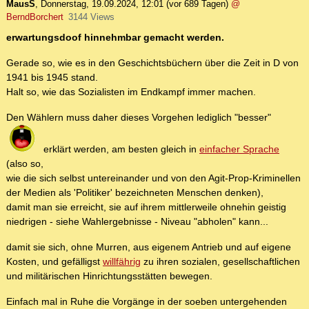
MausS
,
Donnerstag, 19.09.2024, 12:01
(vor 689 Tagen)
@
BerndBorchert
3144 Views
erwartungsdoof hinnehmbar gemacht werden.
Gerade so, wie es in den Geschichtsbüchern über die Zeit in D von
1941 bis 1945 stand.
Halt so, wie das Sozialisten im Endkampf immer machen.
Den Wählern muss daher dieses Vorgehen lediglich "besser"
erklärt werden, am besten gleich in
einfacher Sprache
(also so,
wie die sich selbst untereinander und von den Agit-Prop-Kriminellen
der Medien als 'Politiker' bezeichneten Menschen denken),
damit man sie erreicht, sie auf ihrem mittlerweile ohnehin geistig
niedrigen - siehe Wahlergebnisse - Niveau "abholen" kann...
damit sie sich, ohne Murren, aus eigenem Antrieb und auf eigene
Kosten, und gefälligst
willfährig
zu ihren sozialen, gesellschaftlichen
und militärischen Hinrichtungsstätten bewegen.
Einfach mal in Ruhe die Vorgänge in der soeben untergehenden