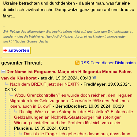
Ukraine betrachten und durchdenken - da sieht man, was für eine
debitistisch-zivilisatorische Dampfwalze ganz genau auf uns draufzu
fährt...
--
„Wir Feinde des allgemeinen Wahlrechts hören nicht auf, uns über den Enthusiasmus zu
wundern, den die Wahl einer Handvoll Unfähiger durch einen Haufen Inkompetenter
weckt.“
Nicolas Gomez Davila
antworten
gesamter Thread:
RSS-Feed dieser Diskussion
Der Name ist Programm: Marjolein Hillegonda Monica Faber-
van de Klashorst
-
stokk'
,
19.09.2024, 00:43
Nach dem BREXIT jetzt der NEXIT?
-
FredMeyer
,
19.09.2024,
08:18
Wozu Grenzkontrollen? es würde doch reichen, den illegalen
Migranten kein Geld zu geben. Das würde 95% des Problems
lösen, auch in D. owT
-
BerndBorchert
,
19.09.2024, 08:29
Richtig. Wozu einen Antrag bei der EU stellen? Einfach alle
Geldzahlungen an Nicht-NL-Staatsbürger mit sofortiger
Wirkung einstellen und das Problem löst sich von allein.
-
Plancius
,
19.09.2024, 09:14
Das ist die Frage. Ich gehe eher davon aus, dass dann