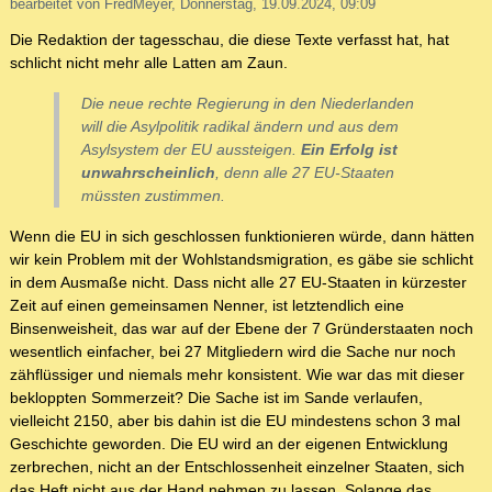
bearbeitet von FredMeyer, Donnerstag, 19.09.2024, 09:09
Die Redaktion der tagesschau, die diese Texte verfasst hat, hat
schlicht nicht mehr alle Latten am Zaun.
Die neue rechte Regierung in den Niederlanden
will die Asylpolitik radikal ändern und aus dem
Asylsystem der EU aussteigen.
Ein Erfolg ist
unwahrscheinlich
, denn alle 27 EU-Staaten
müssten zustimmen.
Wenn die EU in sich geschlossen funktionieren würde, dann hätten
wir kein Problem mit der Wohlstandsmigration, es gäbe sie schlicht
in dem Ausmaße nicht. Dass nicht alle 27 EU-Staaten in kürzester
Zeit auf einen gemeinsamen Nenner, ist letztendlich eine
Binsenweisheit, das war auf der Ebene der 7 Gründerstaaten noch
wesentlich einfacher, bei 27 Mitgliedern wird die Sache nur noch
zähflüssiger und niemals mehr konsistent. Wie war das mit dieser
bekloppten Sommerzeit? Die Sache ist im Sande verlaufen,
vielleicht 2150, aber bis dahin ist die EU mindestens schon 3 mal
Geschichte geworden. Die EU wird an der eigenen Entwicklung
zerbrechen, nicht an der Entschlossenheit einzelner Staaten, sich
das Heft nicht aus der Hand nehmen zu lassen. Solange das