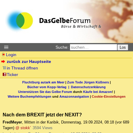
Suche:
Los
Login
zurück zur Hauptseite
in Thread öffnen
Ticker
Fluchtburg autark am Meer
|
Zum Tode Jürgen Küßners
|
Bücher vom Kopp-Verlag |
Datenschutzerklärung
Unterstützen Sie das Gelbe Forum
durch
Käufe bei Amazon
! |
Weitere Buchempfehlungen
und
Amazonnavigation
|
Cookie-Einstellungen
Nach dem BREXIT jetzt der NEXIT?
FredMeyer
,
Mitten in der Karibik
,
Donnerstag, 19.09.2024, 08:18
(vor 689
Tagen)
@ stokk'
3594 Views