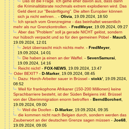
Das ist die Frage. Ich gehe eher davon aus, dass dann
die Kriminalitätsrate nochmals extrem explodieren wird. Das
Geld dient zur "Besänftigung". Die alten Europäer können
sich ja nicht wehren...
-
Olivia
,
19.09.2024, 18:50
Ich sprach vom Grenzregime - das beinhaltet wesentlich
mehr als nur Grenzkontrollen.
-
FredMeyer
,
19.09.2024, 09:27
Aber das "Problem" soll ja gerade NICHT gelöst, sondern
nur hübsch verpackt und so für den gemeinen Pöbel
-
MausS
,
19.09.2024, 12:01
Jetzt überrascht mich nichts mehr.
-
FredMeyer
,
19.09.2024, 14:01
Die haben ja einen an der Waffel.
-
SevenSamurai
,
19.09.2024, 14:16
Reicht nicht!
-
FOX-NEWS
,
19.09.2024, 13:47
Oder BEXIT?
-
D-Marker
,
19.09.2024, 08:45
Dazu: Horch-Arbeiter sauer in Brüssel
-
stokk'
,
19.09.2024,
08:52
Weil für frankophone Afrikaner (150-200 Millionen) keine
Sprachbarriere besteht, ist der Süden Belgiens inkl. Brüssel
von der Überimmigration enorm betroffen
-
BerndBorchert
,
19.09.2024, 09:00
Weil die Doofen
-
D-Marker
,
19.09.2024, 09:35
die kommen nicht nach Belgien durch, sondern werden das
Zauberwort an der deutschen Grenze sagen müssen
-
Joe68
,
19.09.2024, 09:05