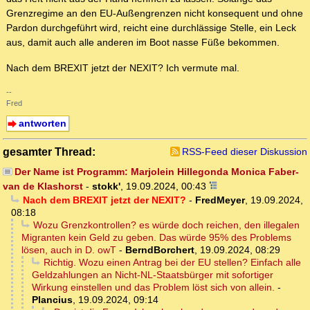
Grenzregime an den EU-Außengrenzen nicht konsequent und ohne
Pardon durchgeführt wird, reicht eine durchlässige Stelle, ein Leck
aus, damit auch alle anderen im Boot nasse Füße bekommen.
Nach dem BREXIT jetzt der NEXIT? Ich vermute mal.
--
Fred
antworten
gesamter Thread:
RSS-Feed dieser Diskussion
Der Name ist Programm: Marjolein Hillegonda Monica Faber-
van de Klashorst
-
stokk'
,
19.09.2024, 00:43
Nach dem BREXIT jetzt der NEXIT?
-
FredMeyer
,
19.09.2024,
08:18
Wozu Grenzkontrollen? es würde doch reichen, den illegalen
Migranten kein Geld zu geben. Das würde 95% des Problems
lösen, auch in D. owT
-
BerndBorchert
,
19.09.2024, 08:29
Richtig. Wozu einen Antrag bei der EU stellen? Einfach alle
Geldzahlungen an Nicht-NL-Staatsbürger mit sofortiger
Wirkung einstellen und das Problem löst sich von allein.
-
Plancius
,
19.09.2024, 09:14