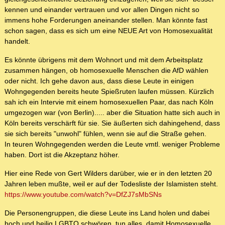
kennen und einander vertrauen und vor allen Dingen nicht so
immens hohe Forderungen aneinander stellen. Man könnte fast
schon sagen, dass es sich um eine NEUE Art von Homosexualität
handelt.
Es könnte übrigens mit dem Wohnort und mit dem Arbeitsplatz
zusammen hängen, ob homosexuelle Menschen die AfD wählen
oder nicht. Ich gehe davon aus, dass diese Leute in einigen
Wohngegenden bereits heute Spießruten laufen müssen. Kürzlich
sah ich ein Intervie mit einem homosexuellen Paar, das nach Köln
umgezogen war (von Berlin)..... aber die Situation hatte sich auch in
Köln bereits verschärft für sie. Sie äußerten sich dahingehend, dass
sie sich bereits "unwohl" fühlen, wenn sie auf die Straße gehen.
In teuren Wohngegenden werden die Leute vmtl. weniger Probleme
haben. Dort ist die Akzeptanz höher.
Hier eine Rede von Gert Wilders darüber, wie er in den letzten 20
Jahren leben mußte, weil er auf der Todesliste der Islamisten steht.
https://www.youtube.com/watch?v=DfZJ7sMbSNs
Die Personengruppen, die diese Leute ins Land holen und dabei
hoch und heilig LGBTQ schwören, tun alles, damit Homosexuelle