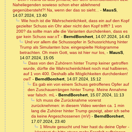
Naheliegenden sowieso schon eher ablehnend
gegenübersteht?! Na, wenn der das so sieht...
-
MausS
,
14.07.2024, 13:40
Wie hoch ist die Wahrscheinlichkeit, dass ein auf den Kopf
gezielter Schuss ein Ohr aber nicht den Kopf trifft? 1 von
200? da sollte man alle die Varianten durchdenken, dass es
gar kein Schuss war.oT
-
BerndBorchert
,
14.07.2024, 14:43
Und vor allem die Schussopfer in Schussrichtung hinter
Trump als Simulanten bzw. eingespielte Hologramme
betrachten. Oh mein Gott, was ist hier nur los,
-
MausS
,
14.07.2024, 15:05
Dass von den Zuhörern hinter Trump keiner getroffen
wurde, dürfte die Wahrscheinlichkeit noch mal halbieren,
auf 1 von 400. Deshalb alle Möglichkeiten durchdenken!
owT
-
BerndBorchert
,
14.07.2024, 15:12
Es gab ein von einem Schuss getroffenes Opfer auf
den Zuschauerrängen hinter Trump. Meine Annahme
war falsch. mL
-
BerndBorchert
,
15.07.2024, 11:13
Ich muss die Zurücknahme vorerst
zurücknehmen: in diesem Video werden ca. 1 min
lang die Zuhörer hinter Trump gezeigt, aber ich sehe
da keine Angeschossenen (mV)
-
BerndBorchert
,
17.07.2024, 23:40
1 Minute gesucht und hier hast du deine Opfer -