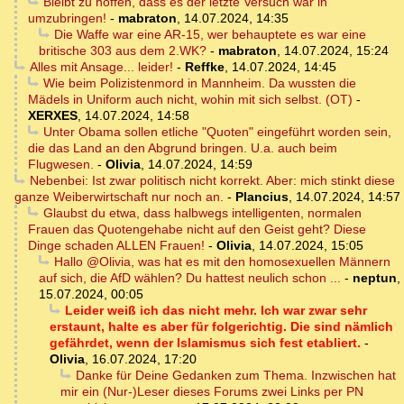
Bleibt zu hoffen, dass es der letzte Versuch war in
umzubringen!
-
mabraton
,
14.07.2024, 14:35
Die Waffe war eine AR-15, wer behauptete es war eine
britische 303 aus dem 2.WK?
-
mabraton
,
14.07.2024, 15:24
Alles mit Ansage... leider!
-
Reffke
,
14.07.2024, 14:45
Wie beim Polizistenmord in Mannheim. Da wussten die
Mädels in Uniform auch nicht, wohin mit sich selbst. (OT)
-
XERXES
,
14.07.2024, 14:58
Unter Obama sollen etliche "Quoten" eingeführt worden sein,
die das Land an den Abgrund bringen. U.a. auch beim
Flugwesen.
-
Olivia
,
14.07.2024, 14:59
Nebenbei: Ist zwar politisch nicht korrekt. Aber: mich stinkt diese
ganze Weiberwirtschaft nur noch an.
-
Plancius
,
14.07.2024, 14:57
Glaubst du etwa, dass halbwegs intelligenten, normalen
Frauen das Quotengehabe nicht auf den Geist geht? Diese
Dinge schaden ALLEN Frauen!
-
Olivia
,
14.07.2024, 15:05
Hallo @Olivia, was hat es mit den homosexuellen Männern
auf sich, die AfD wählen? Du hattest neulich schon ...
-
neptun
,
15.07.2024, 00:05
Leider weiß ich das nicht mehr. Ich war zwar sehr
erstaunt, halte es aber für folgerichtig. Die sind nämlich
gefährdet, wenn der Islamismus sich fest etabliert.
-
Olivia
,
16.07.2024, 17:20
Danke für Deine Gedanken zum Thema. Inzwischen hat
mir ein (Nur-)Leser dieses Forums zwei Links per PN