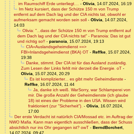
im Raumschiff Erde unterliegt....
-
Olivia
,
14.07.2024, 16:19
Im Netz kursiert, dass der Schütze 150 m von Trump
entfernt auf dem Dach lag und der CIA nichts tat, obwohl er
aufmerksam gemacht worden sein soll
-
Olivia
,
14.07.2024,
14:03
Olivia: "...dass der Schütze 150 m von Trump entfernt auf
dem Dach lag und der CIA nichts tat" - Paranoia: Das ist gut
und richtig so!!
-
paranoia
,
15.07.2024, 19:13
CIA=Auslandsgeheimdienst ==>
FBI=Inlandsgeheimdienst (BKA) OT
-
Reffke
,
15.07.2024,
19:38
Danke, stimmt. Der CIA ist für das Ausland zuständig.
Zum Lesen der Links fehlt mir derzeit die Energie. oT
-
Olivia
,
15.07.2024, 20:29
Es ist komplizierter... es gibt mehr Geheimdienste
-
Reffke
,
16.07.2024, 11:44
Ja, danke ich weiß. WarSorry, war Schlamperei von
mir. Die große Anzahl der Geheimdienste (ich glaube
18) ist eines der Probleme in den USA. Wissen wird
fraktioniert (zur "Sicherheit").
-
Olivia
,
16.07.2024,
17:00
Der erste Verdacht ist natürlich CIA/Mossad etc. im Auftrag der
NWO Mafia. Kann man eigentlich ausschließen, dass der Schuss
absichtlich nur ins Ohr gegangen ist? owT
-
BerndBorchert
,
14.07.2024, 09:47