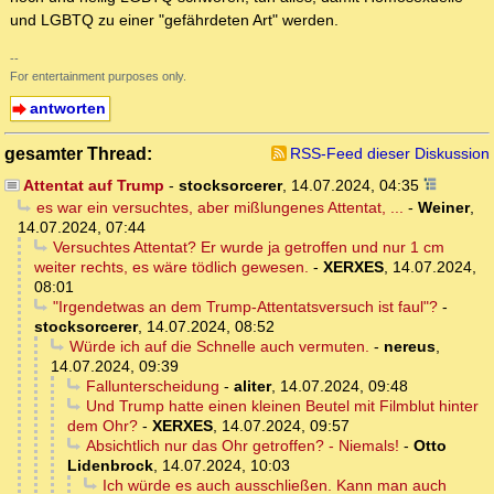
und LGBTQ zu einer "gefährdeten Art" werden.
--
For entertainment purposes only.
antworten
gesamter Thread:
RSS-Feed dieser Diskussion
Attentat auf Trump
-
stocksorcerer
,
14.07.2024, 04:35
es war ein versuchtes, aber mißlungenes Attentat, ...
-
Weiner
,
14.07.2024, 07:44
Versuchtes Attentat? Er wurde ja getroffen und nur 1 cm
weiter rechts, es wäre tödlich gewesen.
-
XERXES
,
14.07.2024,
08:01
"Irgendetwas an dem Trump-Attentatsversuch ist faul"?
-
stocksorcerer
,
14.07.2024, 08:52
Würde ich auf die Schnelle auch vermuten.
-
nereus
,
14.07.2024, 09:39
Fallunterscheidung
-
aliter
,
14.07.2024, 09:48
Und Trump hatte einen kleinen Beutel mit Filmblut hinter
dem Ohr?
-
XERXES
,
14.07.2024, 09:57
Absichtlich nur das Ohr getroffen? - Niemals!
-
Otto
Lidenbrock
,
14.07.2024, 10:03
Ich würde es auch ausschließen. Kann man auch