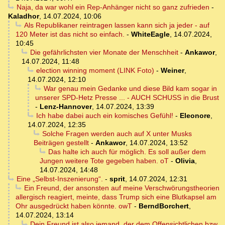
Naja, da war wohl ein Rep-Anhänger nicht so ganz zufrieden
-
Kaladhor
,
14.07.2024, 10:06
Als Republikaner reintragen lassen kann sich ja jeder - auf
120 Meter ist das nicht so einfach.
-
WhiteEagle
,
14.07.2024,
10:45
Die gefährlichsten vier Monate der Menschheit
-
Ankawor
,
14.07.2024, 11:48
election winning moment (LINK Foto)
-
Weiner
,
14.07.2024, 12:10
War genau mein Gedanke und diese Bild kam sogar in
unserer SPD-Hetz Presse ... - AUCH SCHUSS in die Brust
-
Lenz-Hannover
,
14.07.2024, 13:39
Ich habe dabei auch ein komisches Gefühl!
-
Eleonore
,
14.07.2024, 12:35
Solche Fragen werden auch auf X unter Musks
Beiträgen gestellt
-
Ankawor
,
14.07.2024, 13:52
Das halte ich auch für möglich. Es soll außer dem
Jungen weitere Tote gegeben haben. oT
-
Olivia
,
14.07.2024, 14:48
Eine „Selbst-Inszenierung“.
-
sprit
,
14.07.2024, 12:31
Ein Freund, der ansonsten auf meine Verschwörungstheorien
allergisch reagiert, meinte, dass Trump sich eine Blutkapsel am
Ohr ausgedrückt haben könnte. owT
-
BerndBorchert
,
14.07.2024, 13:14
Dein Freund ist also jemand, der dem Offensichtlichen bzw.