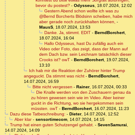
könntest du bitte etwas mehr Sorgfalt aufbringen,
bevor du postest?
-
Odysseus
,
18.07.2024, 12:02
Gestern Abend schon wollte ich was zu
@Bernd Borcherts Blödsinn scheiben, habe mich
aber gerade noch zurückhalten können,
-
MausS
,
18.07.2024, 13:53
Danke. Ja, stimmt. EDIT
-
BerndBorchert
,
18.07.2024, 16:04
Hallo Odysseus, hast Du zufällig auch ein
Video oder Foto, das zeigt, dass der Mann auf
dem Dach bzw. sein Leichnam tatsächlich dieser
Crooks ist? owT
-
BerndBorchert
,
19.07.2024,
13:10
Ich hab mir die Reaktion der Zuhörer hinter Trump
angeguckt. Da stimmt was nicht
-
BerndBorchert
,
14.07.2024, 16:59
Bitte nicht vergessen
-
Rainer
,
16.07.2024, 00:33
Die Knalle werden von den Zuschauern genau da
zu hören gewesen sein wie im Video. Aber keiner
guckt in die Richtung, wo sie hergekommen sein
müssten. owT
-
BerndBorchert
,
16.07.2024, 11:23
Dazu diese Tatbeschreibung:
-
Dieter
,
14.07.2024, 12:52
Aber klar
-
sensortimecom
,
14.07.2024, 14:15
Trump hat einen guten Schutzengel gehabt.
-
SevenSamurai
,
14.07.2024, 14:09