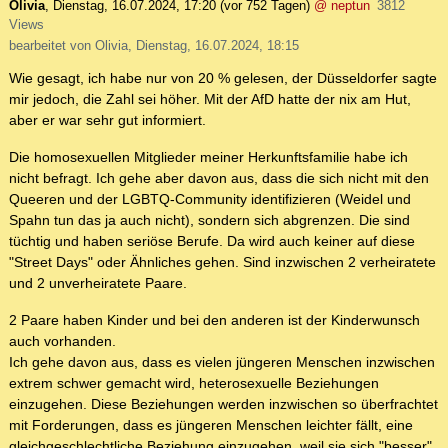
Olivia
,
Dienstag, 16.07.2024, 17:20
(vor 752 Tagen)
@ neptun
3812
Views
bearbeitet von Olivia, Dienstag, 16.07.2024, 18:15
Wie gesagt, ich habe nur von 20 % gelesen, der Düsseldorfer sagte
mir jedoch, die Zahl sei höher. Mit der AfD hatte der nix am Hut,
aber er war sehr gut informiert.
Die homosexuellen Mitglieder meiner Herkunftsfamilie habe ich
nicht befragt. Ich gehe aber davon aus, dass die sich nicht mit den
Queeren und der LGBTQ-Community identifizieren (Weidel und
Spahn tun das ja auch nicht), sondern sich abgrenzen. Die sind
tüchtig und haben seriöse Berufe. Da wird auch keiner auf diese
"Street Days" oder Ähnliches gehen. Sind inzwischen 2 verheiratete
und 2 unverheiratete Paare.
2 Paare haben Kinder und bei den anderen ist der Kinderwunsch
auch vorhanden.
Ich gehe davon aus, dass es vielen jüngeren Menschen inzwischen
extrem schwer gemacht wird, heterosexuelle Beziehungen
einzugehen. Diese Beziehungen werden inzwischen so überfrachtet
mit Forderungen, dass es jüngeren Menschen leichter fällt, eine
gleichgeschlechtliche Beziehung einzugehen, weil sie sich "besser"