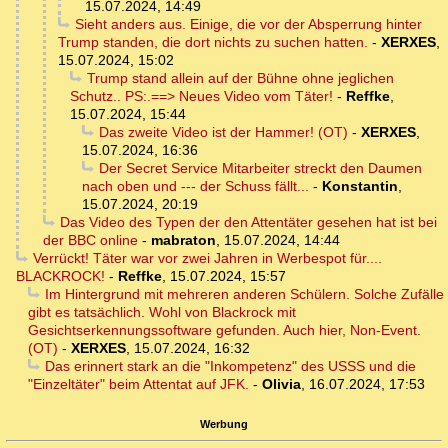
15.07.2024, 14:49
Sieht anders aus. Einige, die vor der Absperrung hinter
Trump standen, die dort nichts zu suchen hatten.
-
XERXES
,
15.07.2024, 15:02
Trump stand allein auf der Bühne ohne jeglichen
Schutz.. PS:.==> Neues Video vom Täter!
-
Reffke
,
15.07.2024, 15:44
Das zweite Video ist der Hammer! (OT)
-
XERXES
,
15.07.2024, 16:36
Der Secret Service Mitarbeiter streckt den Daumen
nach oben und --- der Schuss fällt...
-
Konstantin
,
15.07.2024, 20:19
Das Video des Typen der den Attentäter gesehen hat ist bei
der BBC online
-
mabraton
,
15.07.2024, 14:44
Verrückt! Täter war vor zwei Jahren in Werbespot für....
BLACKROCK!
-
Reffke
,
15.07.2024, 15:57
Im Hintergrund mit mehreren anderen Schülern. Solche Zufälle
gibt es tatsächlich. Wohl von Blackrock mit
Gesichtserkennungssoftware gefunden. Auch hier, Non-Event.
(OT)
-
XERXES
,
15.07.2024, 16:32
Das erinnert stark an die "Inkompetenz" des USSS und die
"Einzeltäter" beim Attentat auf JFK.
-
Olivia
,
16.07.2024, 17:53
Werbung