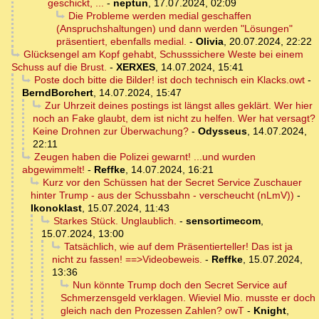
geschickt, ...
-
neptun
,
17.07.2024, 02:09
Die Probleme werden medial geschaffen
(Anspruchshaltungen) und dann werden "Lösungen"
präsentiert, ebenfalls medial.
-
Olivia
,
20.07.2024, 22:22
Glücksengel am Kopf gehabt, Schusssichere Weste bei einem
Schuss auf die Brust.
-
XERXES
,
14.07.2024, 15:41
Poste doch bitte die Bilder! ist doch technisch ein Klacks.owt
-
BerndBorchert
,
14.07.2024, 15:47
Zur Uhrzeit deines postings ist längst alles geklärt. Wer hier
noch an Fake glaubt, dem ist nicht zu helfen. Wer hat versagt?
Keine Drohnen zur Überwachung?
-
Odysseus
,
14.07.2024,
22:11
Zeugen haben die Polizei gewarnt! ...und wurden
abgewimmelt!
-
Reffke
,
14.07.2024, 16:21
Kurz vor den Schüssen hat der Secret Service Zuschauer
hinter Trump - aus der Schussbahn - verscheucht (nLmV))
-
Ikonoklast
,
15.07.2024, 11:43
Starkes Stück. Unglaublich.
-
sensortimecom
,
15.07.2024, 13:00
Tatsächlich, wie auf dem Präsentierteller! Das ist ja
nicht zu fassen! ==>Videobeweis.
-
Reffke
,
15.07.2024,
13:36
Nun könnte Trump doch den Secret Service auf
Schmerzensgeld verklagen. Wieviel Mio. musste er doch
gleich nach den Prozessen Zahlen? owT
-
Knight
,