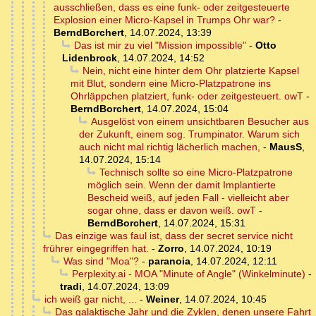
ausschließen, dass es eine funk- oder zeitgesteuerte
Explosion einer Micro-Kapsel in Trumps Ohr war?
-
BerndBorchert
,
14.07.2024, 13:39
Das ist mir zu viel "Mission impossible"
-
Otto
Lidenbrock
,
14.07.2024, 14:52
Nein, nicht eine hinter dem Ohr platzierte Kapsel
mit Blut, sondern eine Micro-Platzpatrone ins
Ohrläppchen platziert, funk- oder zeitgesteuert. owT
-
BerndBorchert
,
14.07.2024, 15:04
Ausgelöst von einem unsichtbaren Besucher aus
der Zukunft, einem sog. Trumpinator. Warum sich
auch nicht mal richtig lächerlich machen,
-
MausS
,
14.07.2024, 15:14
Technisch sollte so eine Micro-Platzpatrone
möglich sein. Wenn der damit Implantierte
Bescheid weiß, auf jeden Fall - vielleicht aber
sogar ohne, dass er davon weiß. owT
-
BerndBorchert
,
14.07.2024, 15:31
Das einzige was faul ist, dass der secret service nicht
frührer eingegriffen hat.
-
Zorro
,
14.07.2024, 10:19
Was sind "Moa"?
-
paranoia
,
14.07.2024, 12:11
Perplexity.ai - MOA "Minute of Angle" (Winkelminute)
-
tradi
,
14.07.2024, 13:09
ich weiß gar nicht, ...
-
Weiner
,
14.07.2024, 10:45
Das galaktische Jahr und die Zyklen, denen unsere Fahrt