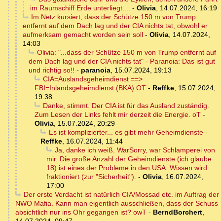
im Raumschiff Erde unterliegt....
-
Olivia
,
14.07.2024, 16:19
Im Netz kursiert, dass der Schütze 150 m von Trump
entfernt auf dem Dach lag und der CIA nichts tat, obwohl er
aufmerksam gemacht worden sein soll
-
Olivia
,
14.07.2024,
14:03
Olivia: "...dass der Schütze 150 m von Trump entfernt auf
dem Dach lag und der CIA nichts tat" - Paranoia: Das ist gut
und richtig so!!
-
paranoia
,
15.07.2024, 19:13
CIA=Auslandsgeheimdienst ==>
FBI=Inlandsgeheimdienst (BKA) OT
-
Reffke
,
15.07.2024,
19:38
Danke, stimmt. Der CIA ist für das Ausland zuständig.
Zum Lesen der Links fehlt mir derzeit die Energie. oT
-
Olivia
,
15.07.2024, 20:29
Es ist komplizierter... es gibt mehr Geheimdienste
-
Reffke
,
16.07.2024, 11:44
Ja, danke ich weiß. WarSorry, war Schlamperei von
mir. Die große Anzahl der Geheimdienste (ich glaube
18) ist eines der Probleme in den USA. Wissen wird
fraktioniert (zur "Sicherheit").
-
Olivia
,
16.07.2024,
17:00
Der erste Verdacht ist natürlich CIA/Mossad etc. im Auftrag der
NWO Mafia. Kann man eigentlich ausschließen, dass der Schuss
absichtlich nur ins Ohr gegangen ist? owT
-
BerndBorchert
,