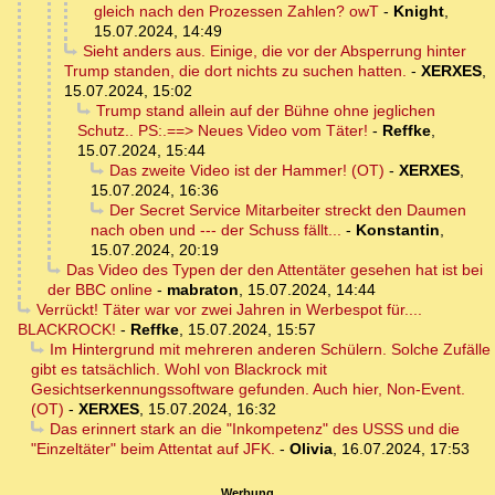
gleich nach den Prozessen Zahlen? owT
-
Knight
,
15.07.2024, 14:49
Sieht anders aus. Einige, die vor der Absperrung hinter
Trump standen, die dort nichts zu suchen hatten.
-
XERXES
,
15.07.2024, 15:02
Trump stand allein auf der Bühne ohne jeglichen
Schutz.. PS:.==> Neues Video vom Täter!
-
Reffke
,
15.07.2024, 15:44
Das zweite Video ist der Hammer! (OT)
-
XERXES
,
15.07.2024, 16:36
Der Secret Service Mitarbeiter streckt den Daumen
nach oben und --- der Schuss fällt...
-
Konstantin
,
15.07.2024, 20:19
Das Video des Typen der den Attentäter gesehen hat ist bei
der BBC online
-
mabraton
,
15.07.2024, 14:44
Verrückt! Täter war vor zwei Jahren in Werbespot für....
BLACKROCK!
-
Reffke
,
15.07.2024, 15:57
Im Hintergrund mit mehreren anderen Schülern. Solche Zufälle
gibt es tatsächlich. Wohl von Blackrock mit
Gesichtserkennungssoftware gefunden. Auch hier, Non-Event.
(OT)
-
XERXES
,
15.07.2024, 16:32
Das erinnert stark an die "Inkompetenz" des USSS und die
"Einzeltäter" beim Attentat auf JFK.
-
Olivia
,
16.07.2024, 17:53
Werbung