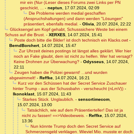
mir ein (Nur-)Leser dieses Forums zwei Links per PN
geschickt, ...
-
neptun
,
17.07.2024, 02:09
Die Probleme werden medial geschaffen
(Anspruchshaltungen) und dann werden "Lösungen"
präsentiert, ebenfalls medial.
-
Olivia
,
20.07.2024, 22:22
Glücksengel am Kopf gehabt, Schusssichere Weste bei einem
Schuss auf die Brust.
-
XERXES
,
14.07.2024, 15:41
Poste doch bitte die Bilder! ist doch technisch ein Klacks.owt
-
BerndBorchert
,
14.07.2024, 15:47
Zur Uhrzeit deines postings ist längst alles geklärt. Wer hier
noch an Fake glaubt, dem ist nicht zu helfen. Wer hat versagt?
Keine Drohnen zur Überwachung?
-
Odysseus
,
14.07.2024,
22:11
Zeugen haben die Polizei gewarnt! ...und wurden
abgewimmelt!
-
Reffke
,
14.07.2024, 16:21
Kurz vor den Schüssen hat der Secret Service Zuschauer
hinter Trump - aus der Schussbahn - verscheucht (nLmV))
-
Ikonoklast
,
15.07.2024, 11:43
Starkes Stück. Unglaublich.
-
sensortimecom
,
15.07.2024, 13:00
Tatsächlich, wie auf dem Präsentierteller! Das ist ja
nicht zu fassen! ==>Videobeweis.
-
Reffke
,
15.07.2024,
13:36
Nun könnte Trump doch den Secret Service auf
Schmerzensgeld verklagen. Wieviel Mio. musste er doch