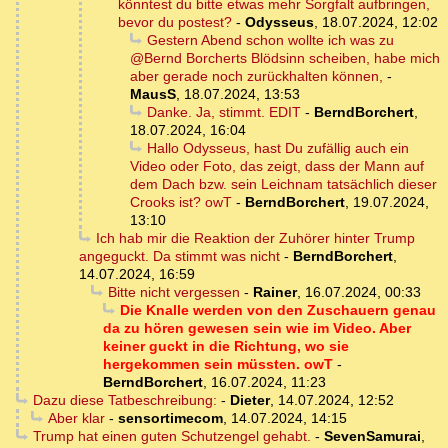
könntest du bitte etwas mehr Sorgfalt aufbringen,
bevor du postest?
-
Odysseus
,
18.07.2024, 12:02
Gestern Abend schon wollte ich was zu
@Bernd Borcherts Blödsinn scheiben, habe mich
aber gerade noch zurückhalten können,
-
MausS
,
18.07.2024, 13:53
Danke. Ja, stimmt. EDIT
-
BerndBorchert
,
18.07.2024, 16:04
Hallo Odysseus, hast Du zufällig auch ein
Video oder Foto, das zeigt, dass der Mann auf
dem Dach bzw. sein Leichnam tatsächlich dieser
Crooks ist? owT
-
BerndBorchert
,
19.07.2024,
13:10
Ich hab mir die Reaktion der Zuhörer hinter Trump
angeguckt. Da stimmt was nicht
-
BerndBorchert
,
14.07.2024, 16:59
Bitte nicht vergessen
-
Rainer
,
16.07.2024, 00:33
Die Knalle werden von den Zuschauern genau
da zu hören gewesen sein wie im Video. Aber
keiner guckt in die Richtung, wo sie
hergekommen sein müssten. owT
-
BerndBorchert
,
16.07.2024, 11:23
Dazu diese Tatbeschreibung:
-
Dieter
,
14.07.2024, 12:52
Aber klar
-
sensortimecom
,
14.07.2024, 14:15
Trump hat einen guten Schutzengel gehabt.
-
SevenSamurai
,