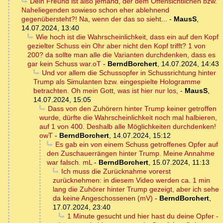
Dein Freund ist also jemand, der dem Offensichtlichen bzw.
Naheliegenden sowieso schon eher ablehnend
gegenübersteht?! Na, wenn der das so sieht...
-
MausS
,
14.07.2024, 13:40
Wie hoch ist die Wahrscheinlichkeit, dass ein auf den Kopf
gezielter Schuss ein Ohr aber nicht den Kopf trifft? 1 von
200? da sollte man alle die Varianten durchdenken, dass es
gar kein Schuss war.oT
-
BerndBorchert
,
14.07.2024, 14:43
Und vor allem die Schussopfer in Schussrichtung hinter
Trump als Simulanten bzw. eingespielte Hologramme
betrachten. Oh mein Gott, was ist hier nur los,
-
MausS
,
14.07.2024, 15:05
Dass von den Zuhörern hinter Trump keiner getroffen
wurde, dürfte die Wahrscheinlichkeit noch mal halbieren,
auf 1 von 400. Deshalb alle Möglichkeiten durchdenken!
owT
-
BerndBorchert
,
14.07.2024, 15:12
Es gab ein von einem Schuss getroffenes Opfer auf
den Zuschauerrängen hinter Trump. Meine Annahme
war falsch. mL
-
BerndBorchert
,
15.07.2024, 11:13
Ich muss die Zurücknahme vorerst
zurücknehmen: in diesem Video werden ca. 1 min
lang die Zuhörer hinter Trump gezeigt, aber ich sehe
da keine Angeschossenen (mV)
-
BerndBorchert
,
17.07.2024, 23:40
1 Minute gesucht und hier hast du deine Opfer -