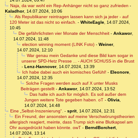
14.07.2024, 09:47
Naja, da war wohl ein Rep-Anhänger nicht so ganz zufrieden
-
Kaladhor
,
14.07.2024, 10:06
Als Republikaner reintragen lassen kann sich ja jeder - auf
120 Meter ist das nicht so einfach.
-
WhiteEagle
,
14.07.2024,
10:45
Die gefährlichsten vier Monate der Menschheit
-
Ankawor
,
14.07.2024, 11:48
election winning moment (LINK Foto)
-
Weiner
,
14.07.2024, 12:10
War genau mein Gedanke und diese Bild kam sogar in
unserer SPD-Hetz Presse ... - AUCH SCHUSS in die Brust
-
Lenz-Hannover
,
14.07.2024, 13:39
Ich habe dabei auch ein komisches Gefühl!
-
Eleonore
,
14.07.2024, 12:35
Solche Fragen werden auch auf X unter Musks
Beiträgen gestellt
-
Ankawor
,
14.07.2024, 13:52
Das halte ich auch für möglich. Es soll außer dem
Jungen weitere Tote gegeben haben. oT
-
Olivia
,
14.07.2024, 14:48
Eine „Selbst-Inszenierung“.
-
sprit
,
14.07.2024, 12:31
Ein Freund, der ansonsten auf meine Verschwörungstheorien
allergisch reagiert, meinte, dass Trump sich eine Blutkapsel am
Ohr ausgedrückt haben könnte. owT
-
BerndBorchert
,
14.07.2024, 13:14