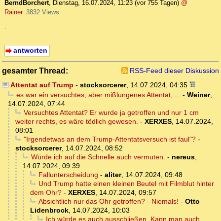
BerndBorchert
,
Dienstag, 16.07.2024, 11:23
(vor 755 Tagen)
@
Rainer
3832 Views
.
antworten
gesamter Thread:
RSS-Feed dieser Diskussion
Attentat auf Trump
-
stocksorcerer
,
14.07.2024, 04:35
es war ein versuchtes, aber mißlungenes Attentat, ...
-
Weiner
,
14.07.2024, 07:44
Versuchtes Attentat? Er wurde ja getroffen und nur 1 cm
weiter rechts, es wäre tödlich gewesen.
-
XERXES
,
14.07.2024,
08:01
"Irgendetwas an dem Trump-Attentatsversuch ist faul"?
-
stocksorcerer
,
14.07.2024, 08:52
Würde ich auf die Schnelle auch vermuten.
-
nereus
,
14.07.2024, 09:39
Fallunterscheidung
-
aliter
,
14.07.2024, 09:48
Und Trump hatte einen kleinen Beutel mit Filmblut hinter
dem Ohr?
-
XERXES
,
14.07.2024, 09:57
Absichtlich nur das Ohr getroffen? - Niemals!
-
Otto
Lidenbrock
,
14.07.2024, 10:03
Ich würde es auch ausschließen. Kann man auch