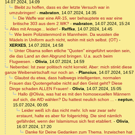
14.07.2024, 14:09
Bleibt zu hoffen, dass es der letzte Versuch war in
umzubringen!
-
mabraton
,
14.07.2024, 14:35
Die Waffe war eine AR-15, wer behauptete es war eine
britische 303 aus dem 2.WK?
-
mabraton
,
14.07.2024, 15:24
Alles mit Ansage... leider!
-
Reffke
,
14.07.2024, 14:45
Wie beim Polizistenmord in Mannheim. Da wussten die
Mädels in Uniform auch nicht, wohin mit sich selbst. (OT)
-
XERXES
,
14.07.2024, 14:58
Unter Obama sollen etliche "Quoten" eingeführt worden sein,
die das Land an den Abgrund bringen. U.a. auch beim
Flugwesen.
-
Olivia
,
14.07.2024, 14:59
Nebenbei: Ist zwar politisch nicht korrekt. Aber: mich stinkt diese
ganze Weiberwirtschaft nur noch an.
-
Plancius
,
14.07.2024, 14:57
Glaubst du etwa, dass halbwegs intelligenten, normalen
Frauen das Quotengehabe nicht auf den Geist geht? Diese
Dinge schaden ALLEN Frauen!
-
Olivia
,
14.07.2024, 15:05
Hallo @Olivia, was hat es mit den homosexuellen Männern
auf sich, die AfD wählen? Du hattest neulich schon ...
-
neptun
,
15.07.2024, 00:05
Leider weiß ich das nicht mehr. Ich war zwar sehr
erstaunt, halte es aber für folgerichtig. Die sind nämlich
gefährdet, wenn der Islamismus sich fest etabliert.
-
Olivia
,
16.07.2024, 17:20
Danke für Deine Gedanken zum Thema. Inzwischen hat