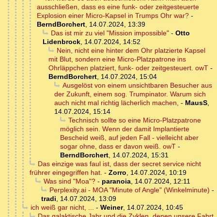
ausschließen, dass es eine funk- oder zeitgesteuerte
Explosion einer Micro-Kapsel in Trumps Ohr war?
-
BerndBorchert
,
14.07.2024, 13:39
Das ist mir zu viel "Mission impossible"
-
Otto
Lidenbrock
,
14.07.2024, 14:52
Nein, nicht eine hinter dem Ohr platzierte Kapsel
mit Blut, sondern eine Micro-Platzpatrone ins
Ohrläppchen platziert, funk- oder zeitgesteuert. owT
-
BerndBorchert
,
14.07.2024, 15:04
Ausgelöst von einem unsichtbaren Besucher aus
der Zukunft, einem sog. Trumpinator. Warum sich
auch nicht mal richtig lächerlich machen,
-
MausS
,
14.07.2024, 15:14
Technisch sollte so eine Micro-Platzpatrone
möglich sein. Wenn der damit Implantierte
Bescheid weiß, auf jeden Fall - vielleicht aber
sogar ohne, dass er davon weiß. owT
-
BerndBorchert
,
14.07.2024, 15:31
Das einzige was faul ist, dass der secret service nicht
frührer eingegriffen hat.
-
Zorro
,
14.07.2024, 10:19
Was sind "Moa"?
-
paranoia
,
14.07.2024, 12:11
Perplexity.ai - MOA "Minute of Angle" (Winkelminute)
-
tradi
,
14.07.2024, 13:09
ich weiß gar nicht, ...
-
Weiner
,
14.07.2024, 10:45
Das galaktische Jahr und die Zyklen, denen unsere Fahrt