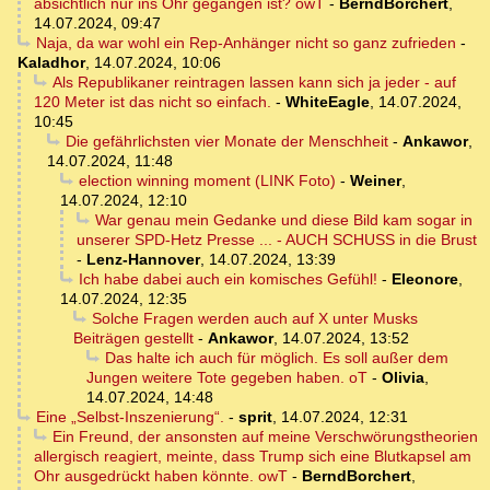
absichtlich nur ins Ohr gegangen ist? owT
-
BerndBorchert
,
14.07.2024, 09:47
Naja, da war wohl ein Rep-Anhänger nicht so ganz zufrieden
-
Kaladhor
,
14.07.2024, 10:06
Als Republikaner reintragen lassen kann sich ja jeder - auf
120 Meter ist das nicht so einfach.
-
WhiteEagle
,
14.07.2024,
10:45
Die gefährlichsten vier Monate der Menschheit
-
Ankawor
,
14.07.2024, 11:48
election winning moment (LINK Foto)
-
Weiner
,
14.07.2024, 12:10
War genau mein Gedanke und diese Bild kam sogar in
unserer SPD-Hetz Presse ... - AUCH SCHUSS in die Brust
-
Lenz-Hannover
,
14.07.2024, 13:39
Ich habe dabei auch ein komisches Gefühl!
-
Eleonore
,
14.07.2024, 12:35
Solche Fragen werden auch auf X unter Musks
Beiträgen gestellt
-
Ankawor
,
14.07.2024, 13:52
Das halte ich auch für möglich. Es soll außer dem
Jungen weitere Tote gegeben haben. oT
-
Olivia
,
14.07.2024, 14:48
Eine „Selbst-Inszenierung“.
-
sprit
,
14.07.2024, 12:31
Ein Freund, der ansonsten auf meine Verschwörungstheorien
allergisch reagiert, meinte, dass Trump sich eine Blutkapsel am
Ohr ausgedrückt haben könnte. owT
-
BerndBorchert
,