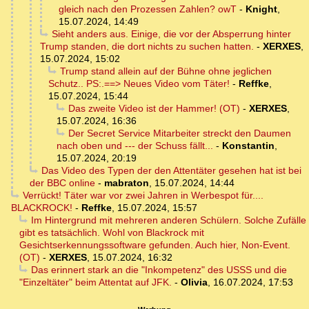
gleich nach den Prozessen Zahlen? owT
-
Knight
,
15.07.2024, 14:49
Sieht anders aus. Einige, die vor der Absperrung hinter
Trump standen, die dort nichts zu suchen hatten.
-
XERXES
,
15.07.2024, 15:02
Trump stand allein auf der Bühne ohne jeglichen
Schutz.. PS:.==> Neues Video vom Täter!
-
Reffke
,
15.07.2024, 15:44
Das zweite Video ist der Hammer! (OT)
-
XERXES
,
15.07.2024, 16:36
Der Secret Service Mitarbeiter streckt den Daumen
nach oben und --- der Schuss fällt...
-
Konstantin
,
15.07.2024, 20:19
Das Video des Typen der den Attentäter gesehen hat ist bei
der BBC online
-
mabraton
,
15.07.2024, 14:44
Verrückt! Täter war vor zwei Jahren in Werbespot für....
BLACKROCK!
-
Reffke
,
15.07.2024, 15:57
Im Hintergrund mit mehreren anderen Schülern. Solche Zufälle
gibt es tatsächlich. Wohl von Blackrock mit
Gesichtserkennungssoftware gefunden. Auch hier, Non-Event.
(OT)
-
XERXES
,
15.07.2024, 16:32
Das erinnert stark an die "Inkompetenz" des USSS und die
"Einzeltäter" beim Attentat auf JFK.
-
Olivia
,
16.07.2024, 17:53