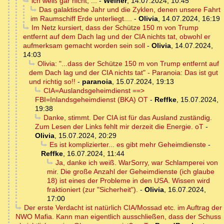
ich weiß gar nicht, ...
-
Weiner
,
14.07.2024, 10:45
Das galaktische Jahr und die Zyklen, denen unsere Fahrt
im Raumschiff Erde unterliegt....
-
Olivia
,
14.07.2024, 16:19
Im Netz kursiert, dass der Schütze 150 m von Trump
entfernt auf dem Dach lag und der CIA nichts tat, obwohl er
aufmerksam gemacht worden sein soll
-
Olivia
,
14.07.2024,
14:03
Olivia: "...dass der Schütze 150 m von Trump entfernt auf
dem Dach lag und der CIA nichts tat" - Paranoia: Das ist gut
und richtig so!!
-
paranoia
,
15.07.2024, 19:13
CIA=Auslandsgeheimdienst ==>
FBI=Inlandsgeheimdienst (BKA) OT
-
Reffke
,
15.07.2024,
19:38
Danke, stimmt. Der CIA ist für das Ausland zuständig.
Zum Lesen der Links fehlt mir derzeit die Energie. oT
-
Olivia
,
15.07.2024, 20:29
Es ist komplizierter... es gibt mehr Geheimdienste
-
Reffke
,
16.07.2024, 11:44
Ja, danke ich weiß. WarSorry, war Schlamperei von
mir. Die große Anzahl der Geheimdienste (ich glaube
18) ist eines der Probleme in den USA. Wissen wird
fraktioniert (zur "Sicherheit").
-
Olivia
,
16.07.2024,
17:00
Der erste Verdacht ist natürlich CIA/Mossad etc. im Auftrag der
NWO Mafia. Kann man eigentlich ausschließen, dass der Schuss