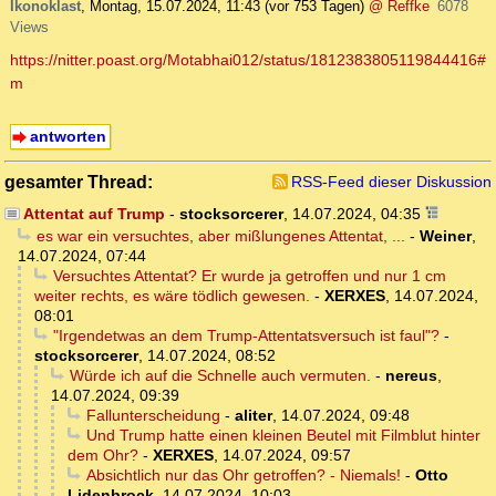
Ikonoklast
,
Montag, 15.07.2024, 11:43
(vor 753 Tagen)
@ Reffke
6078
Views
https://nitter.poast.org/Motabhai012/status/1812383805119844416#
m
antworten
gesamter Thread:
RSS-Feed dieser Diskussion
Attentat auf Trump
-
stocksorcerer
,
14.07.2024, 04:35
es war ein versuchtes, aber mißlungenes Attentat, ...
-
Weiner
,
14.07.2024, 07:44
Versuchtes Attentat? Er wurde ja getroffen und nur 1 cm
weiter rechts, es wäre tödlich gewesen.
-
XERXES
,
14.07.2024,
08:01
"Irgendetwas an dem Trump-Attentatsversuch ist faul"?
-
stocksorcerer
,
14.07.2024, 08:52
Würde ich auf die Schnelle auch vermuten.
-
nereus
,
14.07.2024, 09:39
Fallunterscheidung
-
aliter
,
14.07.2024, 09:48
Und Trump hatte einen kleinen Beutel mit Filmblut hinter
dem Ohr?
-
XERXES
,
14.07.2024, 09:57
Absichtlich nur das Ohr getroffen? - Niemals!
-
Otto
Lidenbrock
,
14.07.2024, 10:03