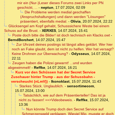
mir ein (Nur-)Leser dieses Forums zwei Links per PN
geschickt, ...
-
neptun
,
17.07.2024, 02:09
Die Probleme werden medial geschaffen
(Anspruchshaltungen) und dann werden "Lösungen"
präsentiert, ebenfalls medial.
-
Olivia
,
20.07.2024, 22:22
Glücksengel am Kopf gehabt, Schusssichere Weste bei einem
Schuss auf die Brust.
-
XERXES
,
14.07.2024, 15:41
Poste doch bitte die Bilder! ist doch technisch ein Klacks.owt
-
BerndBorchert
,
14.07.2024, 15:47
Zur Uhrzeit deines postings ist längst alles geklärt. Wer hier
noch an Fake glaubt, dem ist nicht zu helfen. Wer hat versagt?
Keine Drohnen zur Überwachung?
-
Odysseus
,
14.07.2024,
22:11
Zeugen haben die Polizei gewarnt! ...und wurden
abgewimmelt!
-
Reffke
,
14.07.2024, 16:21
Kurz vor den Schüssen hat der Secret Service
Zuschauer hinter Trump - aus der Schussbahn -
verscheucht (nLmV))
-
Ikonoklast
,
15.07.2024, 11:43
Starkes Stück. Unglaublich.
-
sensortimecom
,
15.07.2024, 13:00
Tatsächlich, wie auf dem Präsentierteller! Das ist ja
nicht zu fassen! ==>Videobeweis.
-
Reffke
,
15.07.2024,
13:36
Nun könnte Trump doch den Secret Service auf
Schmerzensgeld verklagen. Wieviel Mio. musste er doch