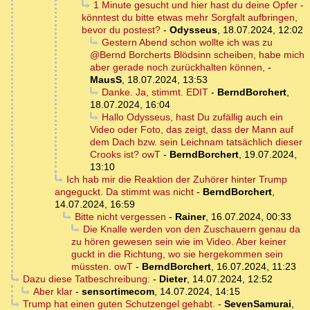
1 Minute gesucht und hier hast du deine Opfer -
könntest du bitte etwas mehr Sorgfalt aufbringen,
bevor du postest?
-
Odysseus
,
18.07.2024, 12:02
Gestern Abend schon wollte ich was zu
@Bernd Borcherts Blödsinn scheiben, habe mich
aber gerade noch zurückhalten können,
-
MausS
,
18.07.2024, 13:53
Danke. Ja, stimmt. EDIT
-
BerndBorchert
,
18.07.2024, 16:04
Hallo Odysseus, hast Du zufällig auch ein
Video oder Foto, das zeigt, dass der Mann auf
dem Dach bzw. sein Leichnam tatsächlich dieser
Crooks ist? owT
-
BerndBorchert
,
19.07.2024,
13:10
Ich hab mir die Reaktion der Zuhörer hinter Trump
angeguckt. Da stimmt was nicht
-
BerndBorchert
,
14.07.2024, 16:59
Bitte nicht vergessen
-
Rainer
,
16.07.2024, 00:33
Die Knalle werden von den Zuschauern genau da
zu hören gewesen sein wie im Video. Aber keiner
guckt in die Richtung, wo sie hergekommen sein
müssten. owT
-
BerndBorchert
,
16.07.2024, 11:23
Dazu diese Tatbeschreibung:
-
Dieter
,
14.07.2024, 12:52
Aber klar
-
sensortimecom
,
14.07.2024, 14:15
Trump hat einen guten Schutzengel gehabt.
-
SevenSamurai
,