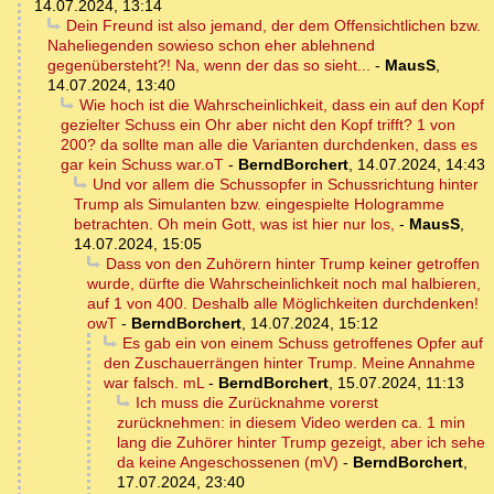
14.07.2024, 13:14
Dein Freund ist also jemand, der dem Offensichtlichen bzw.
Naheliegenden sowieso schon eher ablehnend
gegenübersteht?! Na, wenn der das so sieht...
-
MausS
,
14.07.2024, 13:40
Wie hoch ist die Wahrscheinlichkeit, dass ein auf den Kopf
gezielter Schuss ein Ohr aber nicht den Kopf trifft? 1 von
200? da sollte man alle die Varianten durchdenken, dass es
gar kein Schuss war.oT
-
BerndBorchert
,
14.07.2024, 14:43
Und vor allem die Schussopfer in Schussrichtung hinter
Trump als Simulanten bzw. eingespielte Hologramme
betrachten. Oh mein Gott, was ist hier nur los,
-
MausS
,
14.07.2024, 15:05
Dass von den Zuhörern hinter Trump keiner getroffen
wurde, dürfte die Wahrscheinlichkeit noch mal halbieren,
auf 1 von 400. Deshalb alle Möglichkeiten durchdenken!
owT
-
BerndBorchert
,
14.07.2024, 15:12
Es gab ein von einem Schuss getroffenes Opfer auf
den Zuschauerrängen hinter Trump. Meine Annahme
war falsch. mL
-
BerndBorchert
,
15.07.2024, 11:13
Ich muss die Zurücknahme vorerst
zurücknehmen: in diesem Video werden ca. 1 min
lang die Zuhörer hinter Trump gezeigt, aber ich sehe
da keine Angeschossenen (mV)
-
BerndBorchert
,
17.07.2024, 23:40