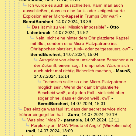
Ich würde es auch ausschließen. Kann man auch
ausschließen, dass es eine funk- oder zeitgesteuerte
Explosion einer Micro-Kapsel in Trumps Ohr war?
-
BerndBorchert
,
14.07.2024, 13:39
Das ist mir zu viel "Mission impossible"
-
Otto
Lidenbrock
,
14.07.2024, 14:52
Nein, nicht eine hinter dem Ohr platzierte Kapsel
mit Blut, sondern eine Micro-Platzpatrone ins
Ohrläppchen platziert, funk- oder zeitgesteuert. owT
-
BerndBorchert
,
14.07.2024, 15:04
Ausgelöst von einem unsichtbaren Besucher aus
der Zukunft, einem sog. Trumpinator. Warum sich
auch nicht mal richtig lächerlich machen,
-
MausS
,
14.07.2024, 15:14
Technisch sollte so eine Micro-Platzpatrone
möglich sein. Wenn der damit Implantierte
Bescheid weiß, auf jeden Fall - vielleicht aber
sogar ohne, dass er davon weiß. owT
-
BerndBorchert
,
14.07.2024, 15:31
Das einzige was faul ist, dass der secret service nicht
frührer eingegriffen hat.
-
Zorro
,
14.07.2024, 10:19
Was sind "Moa"?
-
paranoia
,
14.07.2024, 12:11
Perplexity.ai - MOA "Minute of Angle" (Winkelminute)
-
tradi
,
14.07.2024, 13:09