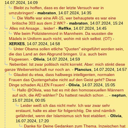
14.07.2024, 14:09
Bleibt zu hoffen, dass es der letzte Versuch war in
umzubringen!
-
mabraton
,
14.07.2024, 14:35
Die Waffe war eine AR-15, wer behauptete es war eine
britische 303 aus dem 2.WK?
-
mabraton
,
14.07.2024, 15:24
Alles mit Ansage... leider!
-
Reffke
,
14.07.2024, 14:45
Wie beim Polizistenmord in Mannheim. Da wussten die
Mädels in Uniform auch nicht, wohin mit sich selbst. (OT)
-
XERXES
,
14.07.2024, 14:58
Unter Obama sollen etliche "Quoten" eingeführt worden sein,
die das Land an den Abgrund bringen. U.a. auch beim
Flugwesen.
-
Olivia
,
14.07.2024, 14:59
Nebenbei: Ist zwar politisch nicht korrekt. Aber: mich stinkt diese
ganze Weiberwirtschaft nur noch an.
-
Plancius
,
14.07.2024, 14:57
Glaubst du etwa, dass halbwegs intelligenten, normalen
Frauen das Quotengehabe nicht auf den Geist geht? Diese
Dinge schaden ALLEN Frauen!
-
Olivia
,
14.07.2024, 15:05
Hallo @Olivia, was hat es mit den homosexuellen Männern
auf sich, die AfD wählen? Du hattest neulich schon ...
-
neptun
,
15.07.2024, 00:05
Leider weiß ich das nicht mehr. Ich war zwar sehr
erstaunt, halte es aber für folgerichtig. Die sind nämlich
gefährdet, wenn der Islamismus sich fest etabliert.
-
Olivia
,
16.07.2024, 17:20
Danke für Deine Gedanken zum Thema. Inzwischen hat