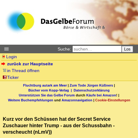
Suche:
Los
Login
zurück zur Hauptseite
in Thread öffnen
Ticker
Fluchtburg autark am Meer
|
Zum Tode Jürgen Küßners
|
Bücher vom Kopp-Verlag |
Datenschutzerklärung
Unterstützen Sie das Gelbe Forum
durch
Käufe bei Amazon
! |
Weitere Buchempfehlungen
und
Amazonnavigation
|
Cookie-Einstellungen
Kurz vor den Schüssen hat der Secret Service
Zuschauer hinter Trump - aus der Schussbahn -
verscheucht (nLmV))