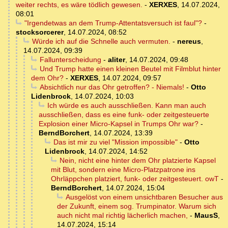
weiter rechts, es wäre tödlich gewesen.
-
XERXES
,
14.07.2024,
08:01
"Irgendetwas an dem Trump-Attentatsversuch ist faul"?
-
stocksorcerer
,
14.07.2024, 08:52
Würde ich auf die Schnelle auch vermuten.
-
nereus
,
14.07.2024, 09:39
Fallunterscheidung
-
aliter
,
14.07.2024, 09:48
Und Trump hatte einen kleinen Beutel mit Filmblut hinter
dem Ohr?
-
XERXES
,
14.07.2024, 09:57
Absichtlich nur das Ohr getroffen? - Niemals!
-
Otto
Lidenbrock
,
14.07.2024, 10:03
Ich würde es auch ausschließen. Kann man auch
ausschließen, dass es eine funk- oder zeitgesteuerte
Explosion einer Micro-Kapsel in Trumps Ohr war?
-
BerndBorchert
,
14.07.2024, 13:39
Das ist mir zu viel "Mission impossible"
-
Otto
Lidenbrock
,
14.07.2024, 14:52
Nein, nicht eine hinter dem Ohr platzierte Kapsel
mit Blut, sondern eine Micro-Platzpatrone ins
Ohrläppchen platziert, funk- oder zeitgesteuert. owT
-
BerndBorchert
,
14.07.2024, 15:04
Ausgelöst von einem unsichtbaren Besucher aus
der Zukunft, einem sog. Trumpinator. Warum sich
auch nicht mal richtig lächerlich machen,
-
MausS
,
14.07.2024, 15:14