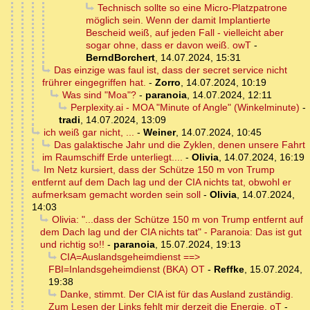
Technisch sollte so eine Micro-Platzpatrone
möglich sein. Wenn der damit Implantierte
Bescheid weiß, auf jeden Fall - vielleicht aber
sogar ohne, dass er davon weiß. owT
-
BerndBorchert
,
14.07.2024, 15:31
Das einzige was faul ist, dass der secret service nicht
frührer eingegriffen hat.
-
Zorro
,
14.07.2024, 10:19
Was sind "Moa"?
-
paranoia
,
14.07.2024, 12:11
Perplexity.ai - MOA "Minute of Angle" (Winkelminute)
-
tradi
,
14.07.2024, 13:09
ich weiß gar nicht, ...
-
Weiner
,
14.07.2024, 10:45
Das galaktische Jahr und die Zyklen, denen unsere Fahrt
im Raumschiff Erde unterliegt....
-
Olivia
,
14.07.2024, 16:19
Im Netz kursiert, dass der Schütze 150 m von Trump
entfernt auf dem Dach lag und der CIA nichts tat, obwohl er
aufmerksam gemacht worden sein soll
-
Olivia
,
14.07.2024,
14:03
Olivia: "...dass der Schütze 150 m von Trump entfernt auf
dem Dach lag und der CIA nichts tat" - Paranoia: Das ist gut
und richtig so!!
-
paranoia
,
15.07.2024, 19:13
CIA=Auslandsgeheimdienst ==>
FBI=Inlandsgeheimdienst (BKA) OT
-
Reffke
,
15.07.2024,
19:38
Danke, stimmt. Der CIA ist für das Ausland zuständig.
Zum Lesen der Links fehlt mir derzeit die Energie. oT
-