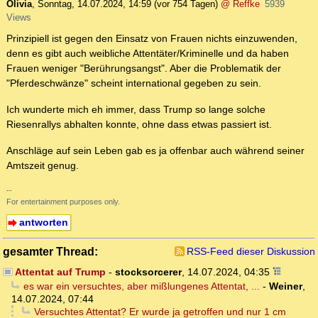
Olivia
,
Sonntag, 14.07.2024, 14:59
(vor 754 Tagen)
@ Reffke
5939
Views
Prinzipiell ist gegen den Einsatz von Frauen nichts einzuwenden,
denn es gibt auch weibliche Attentäter/Kriminelle und da haben
Frauen weniger "Berührungsangst". Aber die Problematik der
"Pferdeschwänze" scheint international gegeben zu sein.
Ich wunderte mich eh immer, dass Trump so lange solche
Riesenrallys abhalten konnte, ohne dass etwas passiert ist.
Anschläge auf sein Leben gab es ja offenbar auch während seiner
Amtszeit genug.
--
For entertainment purposes only.
antworten
gesamter Thread:
RSS-Feed dieser Diskussion
Attentat auf Trump
-
stocksorcerer
,
14.07.2024, 04:35
es war ein versuchtes, aber mißlungenes Attentat, ...
-
Weiner
,
14.07.2024, 07:44
Versuchtes Attentat? Er wurde ja getroffen und nur 1 cm