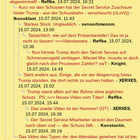
abgewimmelt!
-
Reffke
,
14.07.2024, 16:21
Kurz vor den Schüssen hat der Secret Service Zuschauer
hinter Trump - aus der Schussbahn - verscheucht (nLmV))
-
Ikonoklast
,
15.07.2024, 11:43
Starkes Stück. Unglaublich.
-
sensortimecom
,
15.07.2024, 13:00
Tatsächlich, wie auf dem Präsentierteller! Das ist ja
nicht zu fassen! ==>Videobeweis.
-
Reffke
,
15.07.2024,
13:36
Nun könnte Trump doch den Secret Service auf
Schmerzensgeld verklagen. Wieviel Mio. musste er doch
gleich nach den Prozessen Zahlen? owT
-
Knight
,
15.07.2024, 14:49
Sieht anders aus. Einige, die vor der Absperrung hinter
Trump standen, die dort nichts zu suchen hatten.
-
XERXES
,
15.07.2024, 15:02
Trump stand allein auf der Bühne ohne jeglichen
Schutz.. PS:.==> Neues Video vom Täter!
-
Reffke
,
15.07.2024, 15:44
Das zweite Video ist der Hammer! (OT)
-
XERXES
,
15.07.2024, 16:36
Der Secret Service Mitarbeiter streckt den Daumen
nach oben und --- der Schuss fällt...
-
Konstantin
,
15.07.2024, 20:19
Das Video des Typen der den Attentäter gesehen hat ist bei