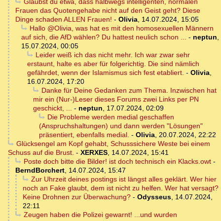
Glaubst du etwa, dass halbwegs intelligenten, normalen
Frauen das Quotengehabe nicht auf den Geist geht? Diese
Dinge schaden ALLEN Frauen!
-
Olivia
,
14.07.2024, 15:05
Hallo @Olivia, was hat es mit den homosexuellen Männern
auf sich, die AfD wählen? Du hattest neulich schon ...
-
neptun
,
15.07.2024, 00:05
Leider weiß ich das nicht mehr. Ich war zwar sehr
erstaunt, halte es aber für folgerichtig. Die sind nämlich
gefährdet, wenn der Islamismus sich fest etabliert.
-
Olivia
,
16.07.2024, 17:20
Danke für Deine Gedanken zum Thema. Inzwischen hat
mir ein (Nur-)Leser dieses Forums zwei Links per PN
geschickt, ...
-
neptun
,
17.07.2024, 02:09
Die Probleme werden medial geschaffen
(Anspruchshaltungen) und dann werden "Lösungen"
präsentiert, ebenfalls medial.
-
Olivia
,
20.07.2024, 22:22
Glücksengel am Kopf gehabt, Schusssichere Weste bei einem
Schuss auf die Brust.
-
XERXES
,
14.07.2024, 15:41
Poste doch bitte die Bilder! ist doch technisch ein Klacks.owt
-
BerndBorchert
,
14.07.2024, 15:47
Zur Uhrzeit deines postings ist längst alles geklärt. Wer hier
noch an Fake glaubt, dem ist nicht zu helfen. Wer hat versagt?
Keine Drohnen zur Überwachung?
-
Odysseus
,
14.07.2024,
22:11
Zeugen haben die Polizei gewarnt! ...und wurden