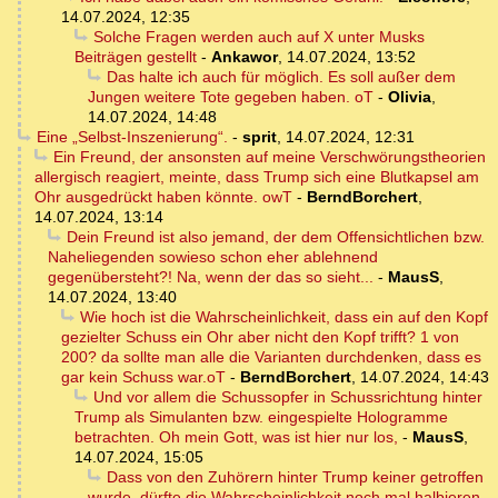
14.07.2024, 12:35
Solche Fragen werden auch auf X unter Musks
Beiträgen gestellt
-
Ankawor
,
14.07.2024, 13:52
Das halte ich auch für möglich. Es soll außer dem
Jungen weitere Tote gegeben haben. oT
-
Olivia
,
14.07.2024, 14:48
Eine „Selbst-Inszenierung“.
-
sprit
,
14.07.2024, 12:31
Ein Freund, der ansonsten auf meine Verschwörungstheorien
allergisch reagiert, meinte, dass Trump sich eine Blutkapsel am
Ohr ausgedrückt haben könnte. owT
-
BerndBorchert
,
14.07.2024, 13:14
Dein Freund ist also jemand, der dem Offensichtlichen bzw.
Naheliegenden sowieso schon eher ablehnend
gegenübersteht?! Na, wenn der das so sieht...
-
MausS
,
14.07.2024, 13:40
Wie hoch ist die Wahrscheinlichkeit, dass ein auf den Kopf
gezielter Schuss ein Ohr aber nicht den Kopf trifft? 1 von
200? da sollte man alle die Varianten durchdenken, dass es
gar kein Schuss war.oT
-
BerndBorchert
,
14.07.2024, 14:43
Und vor allem die Schussopfer in Schussrichtung hinter
Trump als Simulanten bzw. eingespielte Hologramme
betrachten. Oh mein Gott, was ist hier nur los,
-
MausS
,
14.07.2024, 15:05
Dass von den Zuhörern hinter Trump keiner getroffen
wurde, dürfte die Wahrscheinlichkeit noch mal halbieren,