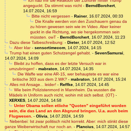
Ich hab mir die Reaktion der Zuhörer hinter Trump
angeguckt. Da stimmt was nicht
-
BerndBorchert
,
14.07.2024, 16:59
Bitte nicht vergessen
-
Rainer
,
16.07.2024, 00:33
Die Knalle werden von den Zuschauern genau da
zu hören gewesen sein wie im Video. Aber keiner
guckt in die Richtung, wo sie hergekommen sein
müssten. owT
-
BerndBorchert
,
16.07.2024, 11:23
Dazu diese Tatbeschreibung:
-
Dieter
,
14.07.2024, 12:52
Aber klar
-
sensortimecom
,
14.07.2024, 14:15
Trump hat einen guten Schutzengel gehabt.
-
SevenSamurai
,
14.07.2024, 14:09
Bleibt zu hoffen, dass es der letzte Versuch war in
umzubringen!
-
mabraton
,
14.07.2024, 14:35
Die Waffe war eine AR-15, wer behauptete es war eine
britische 303 aus dem 2.WK?
-
mabraton
,
14.07.2024, 15:24
Alles mit Ansage... leider!
-
Reffke
,
14.07.2024, 14:45
Wie beim Polizistenmord in Mannheim. Da wussten die
Mädels in Uniform auch nicht, wohin mit sich selbst. (OT)
-
XERXES
,
14.07.2024, 14:58
Unter Obama sollen etliche "Quoten" eingeführt worden
sein, die das Land an den Abgrund bringen. U.a. auch beim
Flugwesen.
-
Olivia
,
14.07.2024, 14:59
Nebenbei: Ist zwar politisch nicht korrekt. Aber: mich stinkt diese
ganze Weiberwirtschaft nur noch an.
-
Plancius
,
14.07.2024, 14:57