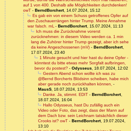
auf 1 von 400. Deshalb alle Möglichkeiten durchdenken!
owT
-
BerndBorchert
,
14.07.2024, 15:12
Es gab ein von einem Schuss getroffenes Opfer auf
den Zuschauerrängen hinter Trump. Meine Annahme
war falsch. mL
-
BerndBorchert
,
15.07.2024, 11:13
Ich muss die Zurücknahme vorerst
zurücknehmen: in diesem Video werden ca. 1 min
lang die Zuhörer hinter Trump gezeigt, aber ich sehe
da keine Angeschossenen (mV)
-
BerndBorchert
,
17.07.2024, 23:40
1 Minute gesucht und hier hast du deine Opfer -
könntest du bitte etwas mehr Sorgfalt aufbringen,
bevor du postest?
-
Odysseus
,
18.07.2024, 12:02
Gestern Abend schon wollte ich was zu
@Bernd Borcherts Blödsinn scheiben, habe mich
aber gerade noch zurückhalten können,
-
MausS
,
18.07.2024, 13:53
Danke. Ja, stimmt. EDIT
-
BerndBorchert
,
18.07.2024, 16:04
Hallo Odysseus, hast Du zufällig auch ein
Video oder Foto, das zeigt, dass der Mann auf
dem Dach bzw. sein Leichnam tatsächlich dieser
Crooks ist? owT
-
BerndBorchert
,
19.07.2024,
13:10