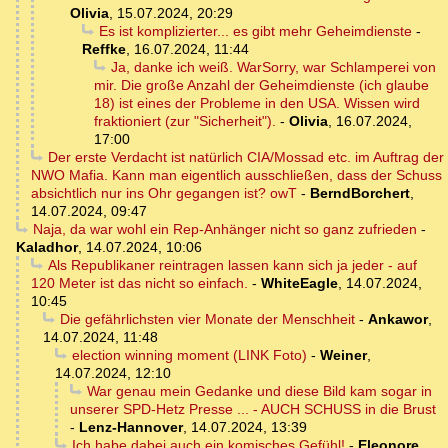
Olivia
,
15.07.2024, 20:29
Es ist komplizierter... es gibt mehr Geheimdienste
-
Reffke
,
16.07.2024, 11:44
Ja, danke ich weiß. WarSorry, war Schlamperei von
mir. Die große Anzahl der Geheimdienste (ich glaube
18) ist eines der Probleme in den USA. Wissen wird
fraktioniert (zur "Sicherheit").
-
Olivia
,
16.07.2024,
17:00
Der erste Verdacht ist natürlich CIA/Mossad etc. im Auftrag der
NWO Mafia. Kann man eigentlich ausschließen, dass der Schuss
absichtlich nur ins Ohr gegangen ist? owT
-
BerndBorchert
,
14.07.2024, 09:47
Naja, da war wohl ein Rep-Anhänger nicht so ganz zufrieden
-
Kaladhor
,
14.07.2024, 10:06
Als Republikaner reintragen lassen kann sich ja jeder - auf
120 Meter ist das nicht so einfach.
-
WhiteEagle
,
14.07.2024,
10:45
Die gefährlichsten vier Monate der Menschheit
-
Ankawor
,
14.07.2024, 11:48
election winning moment (LINK Foto)
-
Weiner
,
14.07.2024, 12:10
War genau mein Gedanke und diese Bild kam sogar in
unserer SPD-Hetz Presse ... - AUCH SCHUSS in die Brust
-
Lenz-Hannover
,
14.07.2024, 13:39
Ich habe dabei auch ein komisches Gefühl!
-
Eleonore
,