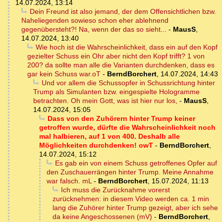
14.07.2024, 13:14
Dein Freund ist also jemand, der dem Offensichtlichen bzw.
Naheliegenden sowieso schon eher ablehnend
gegenübersteht?! Na, wenn der das so sieht...
-
MausS
,
14.07.2024, 13:40
Wie hoch ist die Wahrscheinlichkeit, dass ein auf den Kopf
gezielter Schuss ein Ohr aber nicht den Kopf trifft? 1 von
200? da sollte man alle die Varianten durchdenken, dass es
gar kein Schuss war.oT
-
BerndBorchert
,
14.07.2024, 14:43
Und vor allem die Schussopfer in Schussrichtung hinter
Trump als Simulanten bzw. eingespielte Hologramme
betrachten. Oh mein Gott, was ist hier nur los,
-
MausS
,
14.07.2024, 15:05
Dass von den Zuhörern hinter Trump keiner
getroffen wurde, dürfte die Wahrscheinlichkeit noch
mal halbieren, auf 1 von 400. Deshalb alle
Möglichkeiten durchdenken! owT
-
BerndBorchert
,
14.07.2024, 15:12
Es gab ein von einem Schuss getroffenes Opfer auf
den Zuschauerrängen hinter Trump. Meine Annahme
war falsch. mL
-
BerndBorchert
,
15.07.2024, 11:13
Ich muss die Zurücknahme vorerst
zurücknehmen: in diesem Video werden ca. 1 min
lang die Zuhörer hinter Trump gezeigt, aber ich sehe
da keine Angeschossenen (mV)
-
BerndBorchert
,