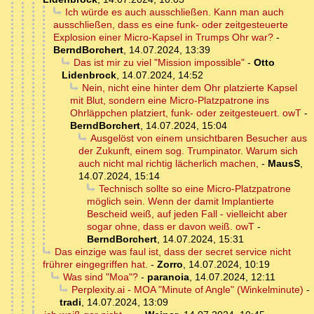
Ich würde es auch ausschließen. Kann man auch
ausschließen, dass es eine funk- oder zeitgesteuerte
Explosion einer Micro-Kapsel in Trumps Ohr war?
-
BerndBorchert
,
14.07.2024, 13:39
Das ist mir zu viel "Mission impossible"
-
Otto
Lidenbrock
,
14.07.2024, 14:52
Nein, nicht eine hinter dem Ohr platzierte Kapsel
mit Blut, sondern eine Micro-Platzpatrone ins
Ohrläppchen platziert, funk- oder zeitgesteuert. owT
-
BerndBorchert
,
14.07.2024, 15:04
Ausgelöst von einem unsichtbaren Besucher aus
der Zukunft, einem sog. Trumpinator. Warum sich
auch nicht mal richtig lächerlich machen,
-
MausS
,
14.07.2024, 15:14
Technisch sollte so eine Micro-Platzpatrone
möglich sein. Wenn der damit Implantierte
Bescheid weiß, auf jeden Fall - vielleicht aber
sogar ohne, dass er davon weiß. owT
-
BerndBorchert
,
14.07.2024, 15:31
Das einzige was faul ist, dass der secret service nicht
frührer eingegriffen hat.
-
Zorro
,
14.07.2024, 10:19
Was sind "Moa"?
-
paranoia
,
14.07.2024, 12:11
Perplexity.ai - MOA "Minute of Angle" (Winkelminute)
-
tradi
,
14.07.2024, 13:09