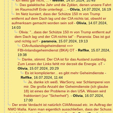
ich weiß gar nicht, ...
-
Weiner
,
14.07.2024, 10:45
Das galaktische Jahr und die Zyklen, denen unsere Fahrt
im Raumschiff Erde unterliegt....
-
Olivia
,
14.07.2024, 16:19
Im Netz kursiert, dass der Schütze 150 m von Trump
entfernt auf dem Dach lag und der CIA nichts tat, obwohl er
aufmerksam gemacht worden sein soll
-
Olivia
,
14.07.2024,
14:03
Olivia: "...dass der Schütze 150 m von Trump entfernt auf
dem Dach lag und der CIA nichts tat" - Paranoia: Das ist gut
und richtig so!!
-
paranoia
,
15.07.2024, 19:13
CIA=Auslandsgeheimdienst ==>
FBI=Inlandsgeheimdienst (BKA) OT
-
Reffke
,
15.07.2024,
19:38
Danke, stimmt. Der CIA ist für das Ausland zuständig.
Zum Lesen der Links fehlt mir derzeit die Energie. oT
-
Olivia
,
15.07.2024, 20:29
Es ist komplizierter... es gibt mehr Geheimdienste
-
Reffke
,
16.07.2024, 11:44
Ja, danke ich weiß. WarSorry, war Schlamperei von
mir. Die große Anzahl der Geheimdienste (ich glaube
18) ist eines der Probleme in den USA. Wissen wird
fraktioniert (zur "Sicherheit").
-
Olivia
,
16.07.2024,
17:00
Der erste Verdacht ist natürlich CIA/Mossad etc. im Auftrag der
NWO Mafia. Kann man eigentlich ausschließen, dass der Schuss