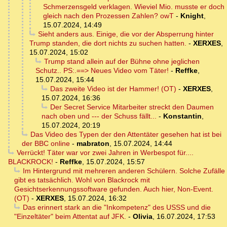
Schmerzensgeld verklagen. Wieviel Mio. musste er doch
gleich nach den Prozessen Zahlen? owT
-
Knight
,
15.07.2024, 14:49
Sieht anders aus. Einige, die vor der Absperrung hinter
Trump standen, die dort nichts zu suchen hatten.
-
XERXES
,
15.07.2024, 15:02
Trump stand allein auf der Bühne ohne jeglichen
Schutz.. PS:.==> Neues Video vom Täter!
-
Reffke
,
15.07.2024, 15:44
Das zweite Video ist der Hammer! (OT)
-
XERXES
,
15.07.2024, 16:36
Der Secret Service Mitarbeiter streckt den Daumen
nach oben und --- der Schuss fällt...
-
Konstantin
,
15.07.2024, 20:19
Das Video des Typen der den Attentäter gesehen hat ist bei
der BBC online
-
mabraton
,
15.07.2024, 14:44
Verrückt! Täter war vor zwei Jahren in Werbespot für....
BLACKROCK!
-
Reffke
,
15.07.2024, 15:57
Im Hintergrund mit mehreren anderen Schülern. Solche Zufälle
gibt es tatsächlich. Wohl von Blackrock mit
Gesichtserkennungssoftware gefunden. Auch hier, Non-Event.
(OT)
-
XERXES
,
15.07.2024, 16:32
Das erinnert stark an die "Inkompetenz" des USSS und die
"Einzeltäter" beim Attentat auf JFK.
-
Olivia
,
16.07.2024, 17:53