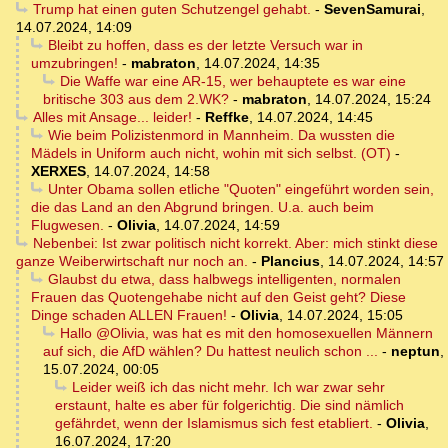
Trump hat einen guten Schutzengel gehabt.
-
SevenSamurai
,
14.07.2024, 14:09
Bleibt zu hoffen, dass es der letzte Versuch war in
umzubringen!
-
mabraton
,
14.07.2024, 14:35
Die Waffe war eine AR-15, wer behauptete es war eine
britische 303 aus dem 2.WK?
-
mabraton
,
14.07.2024, 15:24
Alles mit Ansage... leider!
-
Reffke
,
14.07.2024, 14:45
Wie beim Polizistenmord in Mannheim. Da wussten die
Mädels in Uniform auch nicht, wohin mit sich selbst. (OT)
-
XERXES
,
14.07.2024, 14:58
Unter Obama sollen etliche "Quoten" eingeführt worden sein,
die das Land an den Abgrund bringen. U.a. auch beim
Flugwesen.
-
Olivia
,
14.07.2024, 14:59
Nebenbei: Ist zwar politisch nicht korrekt. Aber: mich stinkt diese
ganze Weiberwirtschaft nur noch an.
-
Plancius
,
14.07.2024, 14:57
Glaubst du etwa, dass halbwegs intelligenten, normalen
Frauen das Quotengehabe nicht auf den Geist geht? Diese
Dinge schaden ALLEN Frauen!
-
Olivia
,
14.07.2024, 15:05
Hallo @Olivia, was hat es mit den homosexuellen Männern
auf sich, die AfD wählen? Du hattest neulich schon ...
-
neptun
,
15.07.2024, 00:05
Leider weiß ich das nicht mehr. Ich war zwar sehr
erstaunt, halte es aber für folgerichtig. Die sind nämlich
gefährdet, wenn der Islamismus sich fest etabliert.
-
Olivia
,
16.07.2024, 17:20