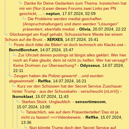
Danke für Deine Gedanken zum Thema. Inzwischen hat
mir ein (Nur-)Leser dieses Forums zwei Links per PN
geschickt, ...
-
neptun
,
17.07.2024, 02:09
Die Probleme werden medial geschaffen
(Anspruchshaltungen) und dann werden "Lösungen"
präsentiert, ebenfalls medial.
-
Olivia
,
20.07.2024, 22:22
Glücksengel am Kopf gehabt, Schusssichere Weste bei einem
Schuss auf die Brust.
-
XERXES
,
14.07.2024, 15:41
Poste doch bitte die Bilder! ist doch technisch ein Klacks.owt
-
BerndBorchert
,
14.07.2024, 15:47
Zur Uhrzeit deines postings ist längst alles geklärt. Wer hier
noch an Fake glaubt, dem ist nicht zu helfen. Wer hat versagt?
Keine Drohnen zur Überwachung?
-
Odysseus
,
14.07.2024,
22:11
Zeugen haben die Polizei gewarnt! ...und wurden
abgewimmelt!
-
Reffke
,
14.07.2024, 16:21
Kurz vor den Schüssen hat der Secret Service Zuschauer
hinter Trump - aus der Schussbahn - verscheucht (nLmV))
-
Ikonoklast
,
15.07.2024, 11:43
Starkes Stück. Unglaublich.
-
sensortimecom
,
15.07.2024, 13:00
Tatsächlich, wie auf dem Präsentierteller! Das ist ja
nicht zu fassen! ==>Videobeweis.
-
Reffke
,
15.07.2024,
13:36
Nun könnte Trump doch den Secret Service auf