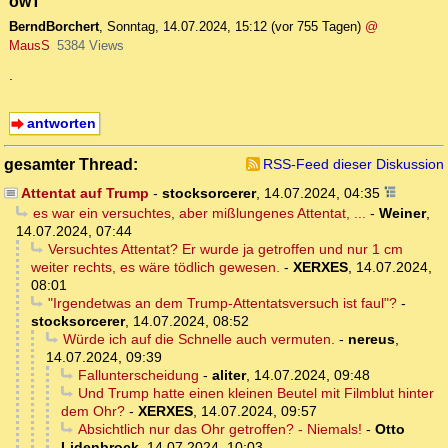
owT
BerndBorchert
,
Sonntag, 14.07.2024, 15:12
(vor 755 Tagen)
@
MausS
5384 Views
.
antworten
gesamter Thread:
RSS-Feed dieser Diskussion
Attentat auf Trump
-
stocksorcerer
,
14.07.2024, 04:35
es war ein versuchtes, aber mißlungenes Attentat, ...
-
Weiner
,
14.07.2024, 07:44
Versuchtes Attentat? Er wurde ja getroffen und nur 1 cm
weiter rechts, es wäre tödlich gewesen.
-
XERXES
,
14.07.2024,
08:01
"Irgendetwas an dem Trump-Attentatsversuch ist faul"?
-
stocksorcerer
,
14.07.2024, 08:52
Würde ich auf die Schnelle auch vermuten.
-
nereus
,
14.07.2024, 09:39
Fallunterscheidung
-
aliter
,
14.07.2024, 09:48
Und Trump hatte einen kleinen Beutel mit Filmblut hinter
dem Ohr?
-
XERXES
,
14.07.2024, 09:57
Absichtlich nur das Ohr getroffen? - Niemals!
-
Otto
Lidenbrock
,
14.07.2024, 10:03