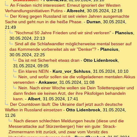
An Frieden nicht interessiert: Erneut ignoriert der Westen
Verhandlungsinitiativen Putins
-
Albrecht
,
30.05.2024, 12:18
Der Krieg gegen Russland ist seit vielen Jahren ausgemachte
Sache und geht nun in die heiße Phase.
-
Durran
,
30.05.2024,
21:49
"Nochmal 50 Jahre Frieden und wir sind verloren"
-
Plancius
,
30.05.2024, 22:13
Sind all die Schlafwandler möglicherweise mental besser auf
das Kommende vorbereitet als wir "Denker"?
-
Plancius
,
30.05.2024, 22:25
Da ist mit Sicherheit etwas dran
-
Otto Lidenbrock
,
31.05.2024, 09:05
Ein klares NEIN
-
Kurz_vor_Schluss
,
31.05.2024, 10:10
Nein, und wofür sollen sie die vollgeladenen mentalen Akkus
verwenden
-
Ankawor
,
31.05.2024, 11:08
Nein. Nach einer Woche wollen sie Dein Toilettenpapier und
dann finden sie keinen Arzt, der ihre Piksfolgen behandeln
kann.
-
Albert
,
31.05.2024, 17:41
Der Countdown läuft: Die Ukraine darf jetzt auch deutsche
Waffen in Russland einsetzen
-
Otto Lidenbrock
,
31.05.2024,
11:26
Nach diesen schlechten Meldungen heute (diese und die
Messerattacke auf Stürzenberger) hier ein gute: Strack-
Zimmermann tritt zurück, und zwar vom Vorsitz des