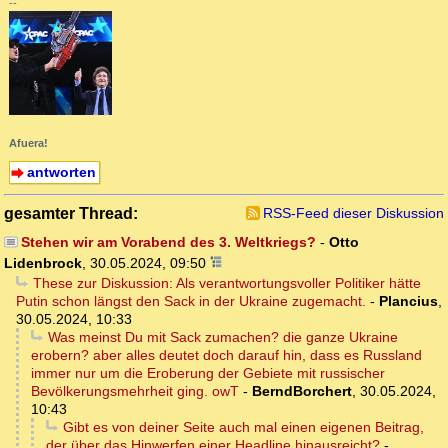
--
Afuera!
antworten
gesamter Thread:
RSS-Feed dieser Diskussion
Stehen wir am Vorabend des 3. Weltkriegs?
-
Otto
Lidenbrock
,
30.05.2024, 09:50
These zur Diskussion: Als verantwortungsvoller Politiker hätte
Putin schon längst den Sack in der Ukraine zugemacht.
-
Plancius
,
30.05.2024, 10:33
Was meinst Du mit Sack zumachen? die ganze Ukraine
erobern? aber alles deutet doch darauf hin, dass es Russland
immer nur um die Eroberung der Gebiete mit russischer
Bevölkerungsmehrheit ging. owT
-
BerndBorchert
,
30.05.2024,
10:43
Gibt es von deiner Seite auch mal einen eigenen Beitrag,
der über das Hinwerfen einer Headline hinausreicht?
-