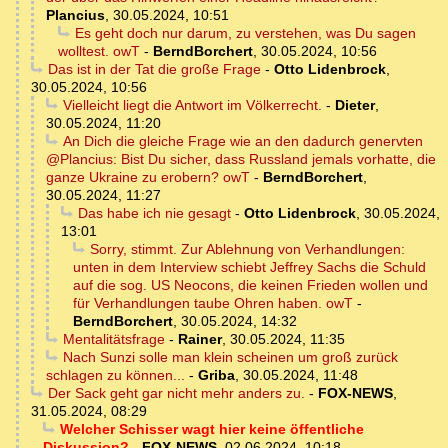
Plancius
,
30.05.2024, 10:51
Es geht doch nur darum, zu verstehen, was Du sagen
wolltest. owT
-
BerndBorchert
,
30.05.2024, 10:56
Das ist in der Tat die große Frage
-
Otto Lidenbrock
,
30.05.2024, 10:56
Vielleicht liegt die Antwort im Völkerrecht.
-
Dieter
,
30.05.2024, 11:20
An Dich die gleiche Frage wie an den dadurch genervten
@Plancius: Bist Du sicher, dass Russland jemals vorhatte, die
ganze Ukraine zu erobern? owT
-
BerndBorchert
,
30.05.2024, 11:27
Das habe ich nie gesagt
-
Otto Lidenbrock
,
30.05.2024,
13:01
Sorry, stimmt. Zur Ablehnung von Verhandlungen:
unten in dem Interview schiebt Jeffrey Sachs die Schuld
auf die sog. US Neocons, die keinen Frieden wollen und
für Verhandlungen taube Ohren haben. owT
-
BerndBorchert
,
30.05.2024, 14:32
Mentalitätsfrage
-
Rainer
,
30.05.2024, 11:35
Nach Sunzi solle man klein scheinen um groß zurück
schlagen zu können...
-
Griba
,
30.05.2024, 11:48
Der Sack geht gar nicht mehr anders zu.
-
FOX-NEWS
,
31.05.2024, 08:29
Welcher Schisser wagt hier keine öffentliche
Diskussion?
-
FOX-NEWS
,
02.06.2024, 10:18