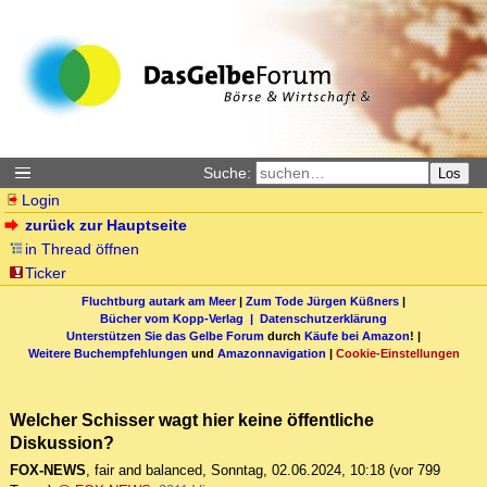
Suche:
Los
Login
zurück zur Hauptseite
in Thread öffnen
Ticker
Fluchtburg autark am Meer
|
Zum Tode Jürgen Küßners
|
Bücher vom Kopp-Verlag |
Datenschutzerklärung
Unterstützen Sie das Gelbe Forum
durch
Käufe bei Amazon
! |
Weitere Buchempfehlungen
und
Amazonnavigation
|
Cookie-Einstellungen
Welcher Schisser wagt hier keine öffentliche
Diskussion?
FOX-NEWS
,
fair and balanced
,
Sonntag, 02.06.2024, 10:18
(vor 799