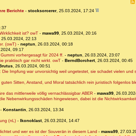
hre Berichte
-
stocksorcerer
,
25.03.2024, 17:24
5:37
Wirklichkeit ist? owT
-
mawa99
,
25.03.2024, 20:16
,
25.03.2024, 22:13
er. (owT)
-
neptun
,
26.03.2024, 00:18
.2024, 09:17
g Gummi vorhergesagt für 2024 ff.
-
neptun
,
26.03.2024, 23:07
e praktisch gar nicht wirkt. owT
-
BerndBorchert
,
26.03.2024, 00:45
Brutus
,
26.03.2024, 00:51
ie Impfung war unvorsichtig weil ungetestet, sie schadet vielen und si
uten Sitten, Anstand, und Moral tatsächlich rein juristisch folgenlos b
äre das mittlerweile völlig vernachlässigbar ABER
-
mawa99
,
26.03.202
f die Nebenwirkungsschäden hingewiesen, dabei ist die Nichtwirksamkeit 
-
Konstantin
,
26.03.2024, 13:34
ung (nL)
-
Ikonoklast
,
26.03.2024, 14:47
flichtet und wer es ist der Souverän in diesem Land
-
mawa99
,
27.03.2