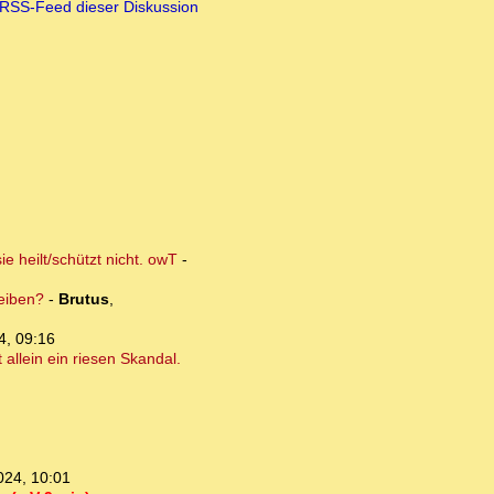
RSS-Feed dieser Diskussion
e heilt/schützt nicht. owT
-
leiben?
-
Brutus
,
4, 09:16
allein ein riesen Skandal.
024, 10:01