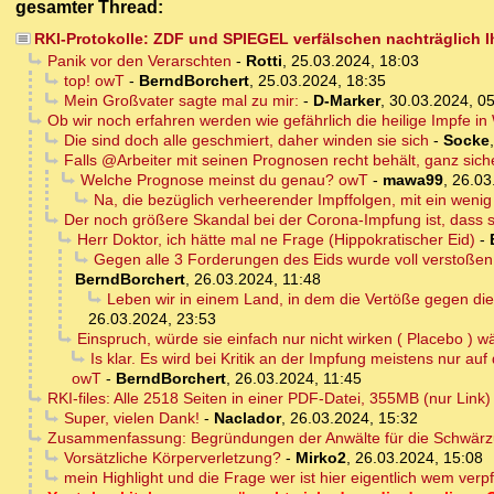
gesamter Thread:
RKI-Protokolle: ZDF und SPIEGEL verfälschen nachträglich I
Panik vor den Verarschten
-
Rotti
,
25.03.2024, 18:03
top! owT
-
BerndBorchert
,
25.03.2024, 18:35
Mein Großvater sagte mal zu mir:
-
D-Marker
,
30.03.2024, 0
Ob wir noch erfahren werden wie gefährlich die heilige Impfe in 
Die sind doch alle geschmiert, daher winden sie sich
-
Socke
Falls @Arbeiter mit seinen Prognosen recht behält, ganz sich
Welche Prognose meinst du genau? owT
-
mawa99
,
26.03
Na, die bezüglich verheerender Impffolgen, mit ein weni
Der noch größere Skandal bei der Corona-Impfung ist, dass si
Herr Doktor, ich hätte mal ne Frage (Hippokratischer Eid)
-
Gegen alle 3 Forderungen des Eids wurde voll verstoßen: D
BerndBorchert
,
26.03.2024, 11:48
Leben wir in einem Land, in dem die Vertöße gegen die g
26.03.2024, 23:53
Einspruch, würde sie einfach nur nicht wirken ( Placebo ) w
Is klar. Es wird bei Kritik an der Impfung meistens nur au
owT
-
BerndBorchert
,
26.03.2024, 11:45
RKI-files: Alle 2518 Seiten in einer PDF-Datei, 355MB (nur Link)
Super, vielen Dank!
-
Naclador
,
26.03.2024, 15:32
Zusammenfassung: Begründungen der Anwälte für die Schwärz
Vorsätzliche Körperverletzung?
-
Mirko2
,
26.03.2024, 15:08
mein Highlight und die Frage wer ist hier eigentlich wem verp