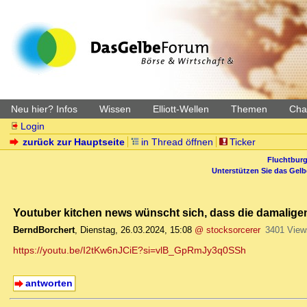
Neu hier? Infos
Wissen
Elliott-Wellen
Themen
Char
Login
zurück zur Hauptseite
in Thread öffnen
Ticker
Fluchtburg
Unterstützen Sie das Gel
Youtuber kitchen news wünscht sich, dass die damalige
BerndBorchert
,
Dienstag, 26.03.2024, 15:08
@ stocksorcerer
3401 View
https://youtu.be/I2tKw6nJCiE?si=vlB_GpRmJy3q0SSh
antworten