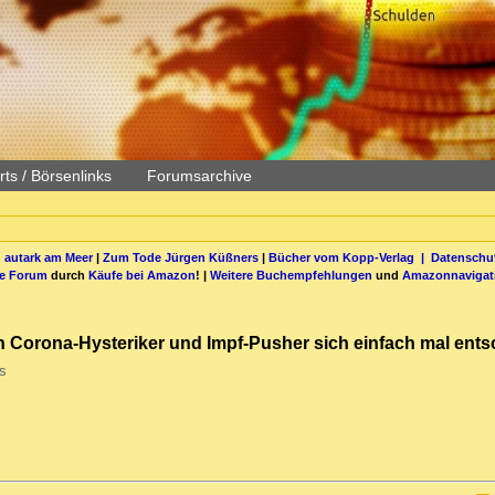
ts / Börsenlinks
Forumsarchive
 autark am Meer
|
Zum Tode Jürgen Küßners
|
Bücher vom Kopp-Verlag |
Datenschut
be Forum
durch
Käufe bei Amazon
! |
Weitere Buchempfehlungen
und
Amazonnavigat
n Corona-Hysteriker und Impf-Pusher sich einfach mal ents
s