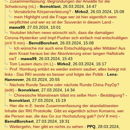
Zusammenfassung: Begründungen der Anwälte für die
Schwärzung (nL)
-
Ikonoklast
,
26.03.2024, 14:47
Vorsätzliche Körperverletzung?
-
Mirko2
,
26.03.2024, 15:08
mein Highlight und die Frage wer ist hier eigentlich wem
verpflichtet und wer es ist der Souverän in diesem Land
-
mawa99
,
27.03.2024, 10:01
Youtuber kitchen news wünscht sich, dass die damaligen
Corona-Hysteriker und Impf-Pusher sich einfach mal entschuldigen
(mV 9 min)
-
BerndBorchert
,
26.03.2024, 15:08
Ich wünsche mir auch eine Entschuldigung aller Mittäter! Aus
dem Knast heraus bei der Absolvierung einer langen Haftstrafe
owT
-
mawa99
,
26.03.2024, 15:43
Tom Lausen dazu (m.L)
-
Mirko2
,
26.03.2024, 16:17
Prof. Homburg erklärt es wieder extrem sauber, alles belegt mit
links - Das RKI wusste es besser und folgte der Politik
-
Lenz-
Hannover
,
26.03.2024, 20:55
Nächste Runde Seuche oder nächste Runde China PsyOp?
(edit)
-
Ikonoklast
,
27.03.2024, 14:34
Chinesische Mainstream bläst ins selbe Horn - Bestätigung?
-
Ikonoklast
,
27.03.2024, 15:19
Hier die m.E. beste Zusammenfassung der skandalösesten
Inhalte der RKI Protokolle. Gibt es eigentlich schon Konsens, wer
die Person war, die das Go zur Hochstufung gab? (mV 8 min)
-
BerndBorchert
,
27.03.2024, 18:31
Weitergehn, hier gibt es nichts zu sehen
-
PPQ
,
28.03.2024,