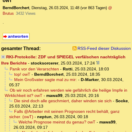
owT
BerndBorchert
,
Dienstag, 26.03.2024, 11:48
(vor 863 Tagen)
@
Brutus
3432 Views
.
antworten
gesamter Thread:
RSS-Feed dieser Diskussion
RKI-Protokolle: ZDF und SPIEGEL verfälschen nachträglich
Ihre Berichte
-
stocksorcerer
,
25.03.2024, 17:24
Panik vor den Verarschten
-
Rotti
,
25.03.2024, 18:03
top! owT
-
BerndBorchert
,
25.03.2024, 18:35
Mein Großvater sagte mal zu mir:
-
D-Marker
,
30.03.2024,
05:37
Ob wir noch erfahren werden wie gefährlich die heilige Impfe in
Wirklichkeit ist? owT
-
mawa99
,
25.03.2024, 20:16
Die sind doch alle geschmiert, daher winden sie sich
-
Socke
,
25.03.2024, 22:13
Falls @Arbeiter mit seinen Prognosen recht behält, ganz
sicher. (owT)
-
neptun
,
26.03.2024, 00:18
Welche Prognose meinst du genau? owT
-
mawa99
,
26.03.2024, 09:17