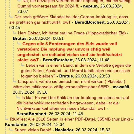
Na, die bezüglich verheerender Impffolgen, mit ein wenig
Gummi vorhergesagt für 2024 ff.
-
neptun
,
26.03.2024,
23:07
Der noch größere Skandal bei der Corona-Impfung ist, dass
sie praktisch gar nicht wirkt. owT
-
BerndBorchert
,
26.03.2024,
00:45
Herr Doktor, ich hätte mal ne Frage (Hippokratischer Eid)
-
Brutus
,
26.03.2024, 00:51
Gegen alle 3 Forderungen des Eids wurde voll
verstoßen: Die Impfung war unvorsichtig weil
ungetestet, sie schadet vielen und sie heilt/schützt
nicht. owT
-
BerndBorchert
,
26.03.2024, 11:48
Leben wir in einem Land, in dem die Vertöße gegen die
guten Sitten, Anstand, und Moral tatsächlich rein juristisch
folgenlos bleiben?
-
Brutus
,
26.03.2024, 23:53
Einspruch, würde sie einfach nur nicht wirken ( Placebo )
wäre das mittlerweile völlig vernachlässigbar ABER
-
mawa99
,
26.03.2024, 09:16
Is klar. Es wird bei Kritik an der Impfung meistens nur auf
die Nebenwirkungsschäden hingewiesen, dabei ist die
Nichtwirksamkeit allein ein riesen Skandal. owT
-
BerndBorchert
,
26.03.2024, 11:45
RKI-files: Alle 2518 Seiten in einer PDF-Datei, 355MB (nur Link)
-
Konstantin
,
26.03.2024, 13:34
Super, vielen Dank!
-
Naclador
,
26.03.2024, 15:32