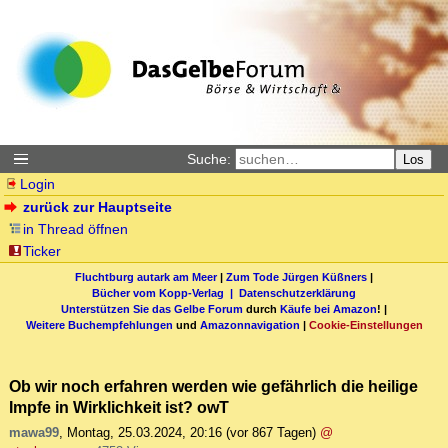
Suche:
Los
Login
zurück zur Hauptseite
in Thread öffnen
Ticker
Fluchtburg autark am Meer
|
Zum Tode Jürgen Küßners
|
Bücher vom Kopp-Verlag |
Datenschutzerklärung
Unterstützen Sie das Gelbe Forum
durch
Käufe bei Amazon
! |
Weitere Buchempfehlungen
und
Amazonnavigation
|
Cookie-Einstellungen
Ob wir noch erfahren werden wie gefährlich die heilige
Impfe in Wirklichkeit ist? owT
mawa99
,
Montag, 25.03.2024, 20:16
(vor 867 Tagen)
@