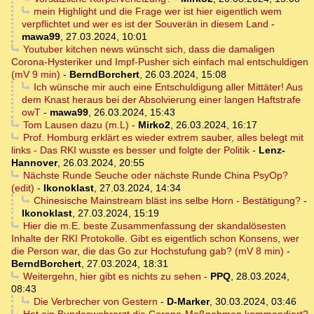
mein Highlight und die Frage wer ist hier eigentlich wem
verpflichtet und wer es ist der Souverän in diesem Land
-
mawa99
,
27.03.2024, 10:01
Youtuber kitchen news wünscht sich, dass die damaligen
Corona-Hysteriker und Impf-Pusher sich einfach mal entschuldigen
(mV 9 min)
-
BerndBorchert
,
26.03.2024, 15:08
Ich wünsche mir auch eine Entschuldigung aller Mittäter! Aus
dem Knast heraus bei der Absolvierung einer langen Haftstrafe
owT
-
mawa99
,
26.03.2024, 15:43
Tom Lausen dazu (m.L)
-
Mirko2
,
26.03.2024, 16:17
Prof. Homburg erklärt es wieder extrem sauber, alles belegt mit
links - Das RKI wusste es besser und folgte der Politik
-
Lenz-
Hannover
,
26.03.2024, 20:55
Nächste Runde Seuche oder nächste Runde China PsyOp?
(edit)
-
Ikonoklast
,
27.03.2024, 14:34
Chinesische Mainstream bläst ins selbe Horn - Bestätigung?
-
Ikonoklast
,
27.03.2024, 15:19
Hier die m.E. beste Zusammenfassung der skandalösesten
Inhalte der RKI Protokolle. Gibt es eigentlich schon Konsens, wer
die Person war, die das Go zur Hochstufung gab? (mV 8 min)
-
BerndBorchert
,
27.03.2024, 18:31
Weitergehn, hier gibt es nichts zu sehen
-
PPQ
,
28.03.2024,
08:43
Die Verbrecher von Gestern
-
D-Marker
,
30.03.2024, 03:46