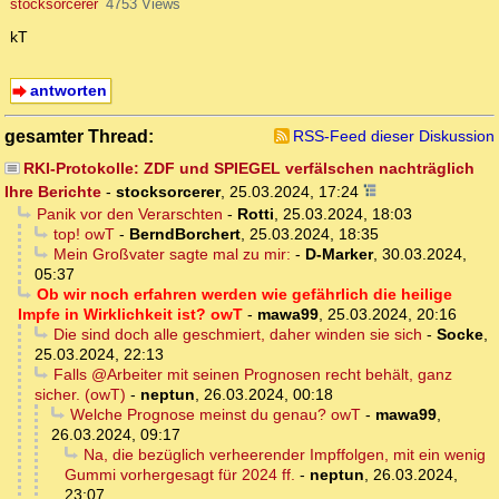
stocksorcerer
4753 Views
kT
antworten
gesamter Thread:
RSS-Feed dieser Diskussion
RKI-Protokolle: ZDF und SPIEGEL verfälschen nachträglich
Ihre Berichte
-
stocksorcerer
,
25.03.2024, 17:24
Panik vor den Verarschten
-
Rotti
,
25.03.2024, 18:03
top! owT
-
BerndBorchert
,
25.03.2024, 18:35
Mein Großvater sagte mal zu mir:
-
D-Marker
,
30.03.2024,
05:37
Ob wir noch erfahren werden wie gefährlich die heilige
Impfe in Wirklichkeit ist? owT
-
mawa99
,
25.03.2024, 20:16
Die sind doch alle geschmiert, daher winden sie sich
-
Socke
,
25.03.2024, 22:13
Falls @Arbeiter mit seinen Prognosen recht behält, ganz
sicher. (owT)
-
neptun
,
26.03.2024, 00:18
Welche Prognose meinst du genau? owT
-
mawa99
,
26.03.2024, 09:17
Na, die bezüglich verheerender Impffolgen, mit ein wenig
Gummi vorhergesagt für 2024 ff.
-
neptun
,
26.03.2024,
23:07