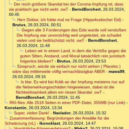
Der noch größere Skandal bei der Corona-Impfung ist, dass
sie praktisch gar nicht wirkt. owT
-
BerndBorchert
,
26.03.2024,
00:45
Herr Doktor, ich hätte mal ne Frage (Hippokratischer Eid)
-
Brutus
,
26.03.2024, 00:51
Gegen alle 3 Forderungen des Eids wurde voll verstoßen:
Die Impfung war unvorsichtig weil ungetestet, sie schadet
vielen und sie heilt/schützt nicht. owT
-
BerndBorchert
,
26.03.2024, 11:48
Leben wir in einem Land, in dem die Vertöße gegen die
guten Sitten, Anstand, und Moral tatsächlich rein juristisch
folgenlos bleiben?
-
Brutus
,
26.03.2024, 23:53
Einspruch, würde sie einfach nur nicht wirken ( Placebo )
wäre das mittlerweile völlig vernachlässigbar ABER
-
mawa99
,
26.03.2024, 09:16
Is klar. Es wird bei Kritik an der Impfung meistens nur auf
die Nebenwirkungsschäden hingewiesen, dabei ist die
Nichtwirksamkeit allein ein riesen Skandal. owT
-
BerndBorchert
,
26.03.2024, 11:45
RKI-files: Alle 2518 Seiten in einer PDF-Datei, 355MB (nur Link)
-
Konstantin
,
26.03.2024, 13:34
Super, vielen Dank!
-
Naclador
,
26.03.2024, 15:32
Zusammenfassung: Begründungen der Anwälte für die
Schwärzung (nL)
-
Ikonoklast
,
26.03.2024, 14:47
Vorsätzliche Körperverletzung?
-
Mirko2
,
26.03.2024, 15:08