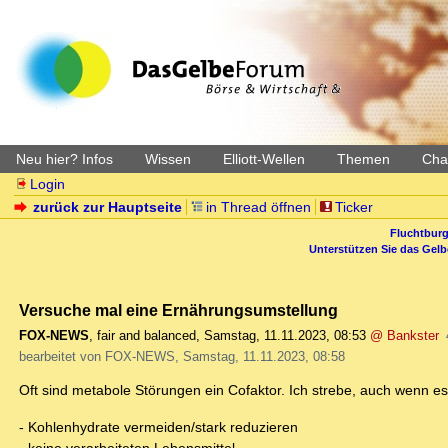
Neu hier? Infos
Wissen
Elliott-Wellen
Themen
Char
Login
zurück zur Hauptseite
in Thread öffnen
Ticker
Fluchtburg
Unterstützen Sie das Gel
Versuche mal eine Ernährungsumstellung
FOX-NEWS
,
fair and balanced
,
Samstag, 11.11.2023, 08:53
@ Bankster
bearbeitet von FOX-NEWS, Samstag, 11.11.2023, 08:58
Oft sind metabole Störungen ein Cofaktor. Ich strebe, auch wenn es
- Kohlenhydrate vermeiden/stark reduzieren