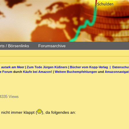
ts / Börsenlinks
Forumsarchive
 autark am Meer
|
Zum Tode Jürgen Küßners
|
Bücher vom Kopp-Verlag |
Datenschut
be Forum
durch
Käufe bei Amazon
! |
Weitere Buchempfehlungen
und
Amazonnavigat
4335 Views
 nicht immer klappt (
), da folgendes an: