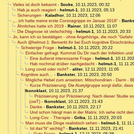
Vieles ist doch bekannt
-
Socke
,
10.11.2023, 00:32
Hab ja auch reagiert
-
helmut-1
,
10.11.2023, 05:13
Sicherungen
-
Kaladhor
,
10.11.2023, 12:06
„…ich hatte meine erste Coronagrippe im Januar 2018“
-
Banks
Ähnliches hatte ich 2019
-
Rainer
,
10.11.2023, 11:07
Die Diagnose ist vielschichtig
-
helmut-1
,
10.11.2023, 20:33
Jo, kann ich so bestätigen - ohne Angehörige, die noch "Gefahr 
Auch @helmut-1: Bemerkt ihr bei Euch kognitive Einschränku
Schwierige Frage
-
helmut-1
,
10.11.2023, 20:22
Einfacher gefragt: Kommst Du Dir nach der Infektion un
Eine äußerst interessante Frage
-
helmut-1
,
10.11.202
Hab nochmal drüber nachgedacht
-
helmut-1
,
11.11.2
Long covid oder nicht?
-
aliter
,
12.11.2023, 11:05
Kognitive auch…
-
Bankster
,
10.11.2023, 20:50
Mögliche Hebel zum ansetzen: Mitochondrien - Darm -
Kurze Präzisierung: Die Acetylgruppe sorgt dafür, dass
Ikonoklast
,
10.11.2023, 21:37
Präzisierung zur Präzisierung: Nach dieser Studie so
(owT)
-
Ikonoklast
,
10.11.2023, 21:43
Danke
-
Bankster
,
10.11.2023, 22:17
Und schon hängt man in der Matrix. Ich sehe nicht den 
Long-Cov. - Therapie
-
Griba
,
11.11.2023, 20:03
Man muss die Dinge realistisch sehen
-
helmut-1
,
11.11.
Ist das“N“ wichtig?
-
Bankster
,
11.11.2023, 21:41
Gute Frage
-
helmut-1
,
12.11.2023, 05:38