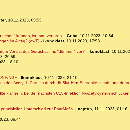
ter
,
10.11.2023, 09:53
riechen" können, ist man verloren.
-
Griba
,
10.11.2023, 10:34
ngen im Alltag? (owT)
-
Ikonoklast
,
10.11.2023, 17:58
d dem Verlust des Geruchssinns "dümmer" vor?
-
Ikonoklast
,
10.11.202
3, 20:59
023, 18:10
 BDNF/NGF
-
Ikonoklast
,
10.11.2023, 21:10
 es das Acetyl-L-Carnitin durch dir Blut-Hirn-Schranke schafft und da
llte klar sein, bei der nächsten C19-Infektion N-Acetylcystein schluck
prinzipiellen Unterschied zur PharMafia.
-
neptun
,
11.11.2023, 01:16
2023, 06:44