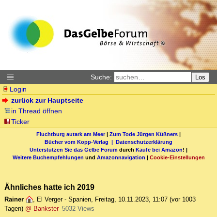
Suche:
Los
Login
zurück zur Hauptseite
in Thread öffnen
Ticker
Fluchtburg autark am Meer
|
Zum Tode Jürgen Küßners
|
Bücher vom Kopp-Verlag |
Datenschutzerklärung
Unterstützen Sie das Gelbe Forum
durch
Käufe bei Amazon
! |
Weitere Buchempfehlungen
und
Amazonnavigation
|
Cookie-Einstellungen
Ähnliches hatte ich 2019
Rainer
,
El Verger - Spanien
,
Freitag, 10.11.2023, 11:07
(vor 1003
Tagen)
@ Bankster
5032 Views