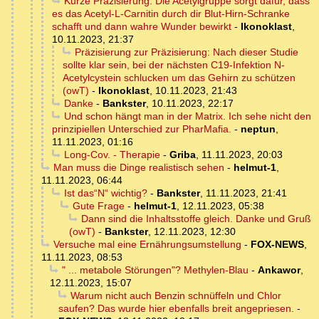
Kurze Präzisierung: Die Acetylgruppe sorgt dafür, dass
es das Acetyl-L-Carnitin durch dir Blut-Hirn-Schranke
schafft und dann wahre Wunder bewirkt
-
Ikonoklast
,
10.11.2023, 21:37
Präzisierung zur Präzisierung: Nach dieser Studie
sollte klar sein, bei der nächsten C19-Infektion N-
Acetylcystein schlucken um das Gehirn zu schützen
(owT)
-
Ikonoklast
,
10.11.2023, 21:43
Danke
-
Bankster
,
10.11.2023, 22:17
Und schon hängt man in der Matrix. Ich sehe nicht den
prinzipiellen Unterschied zur PharMafia.
-
neptun
,
11.11.2023, 01:16
Long-Cov. - Therapie
-
Griba
,
11.11.2023, 20:03
Man muss die Dinge realistisch sehen
-
helmut-1
,
11.11.2023, 06:44
Ist das“N“ wichtig?
-
Bankster
,
11.11.2023, 21:41
Gute Frage
-
helmut-1
,
12.11.2023, 05:38
Dann sind die Inhaltsstoffe gleich. Danke und Gruß
(owT)
-
Bankster
,
12.11.2023, 12:30
Versuche mal eine Ernährungsumstellung
-
FOX-NEWS
,
11.11.2023, 08:53
" ... metabole Störungen"? Methylen-Blau
-
Ankawor
,
12.11.2023, 15:07
Warum nicht auch Benzin schnüffeln und Chlor
saufen? Das wurde hier ebenfalls breit angepriesen.
-