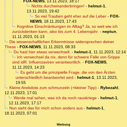
FOX-NEWS
,
13.11.2023, 18:17
Nichts durcheinanderbringen!
-
helmut-1
,
13.11.2023, 19:42
So viel Trauben geht eher auf die Leber
-
FOX-
NEWS
,
18.11.2023, 17:43
Kognitive Einschränkungen im Alltag? Ja, so weit wie ich
zurückdenken kann, also bis zum 4. Lebensjahr.
-
neptun
,
11.11.2023, 01:13
Die wissenschaftlichen Erkenntnisse widersprechen deiner
These
-
FOX-NEWS
,
11.11.2023, 08:33
Du hast hier etwas verwechselt.
-
helmut-1
,
11.11.2023, 12:14
Ich verwechsel da nix, denn für schwere Fälle von Grippe
sind idR. Influenzaviren verantwortlich.
-
FOX-NEWS
,
11.11.2023, 14:23
Es geht um die prinzipielle Frage, die von den Ärzten
unterschiedlich beantwortet wird
-
helmut-1
,
13.11.2023,
19:55
Kleine Anekdote zum schmunzeln (+kleiner Tipp)
-
Rybezahl
,
12.11.2023, 17:01
Werde mal sehen, was ich da noch rauskriege
-
helmut-1
,
12.11.2023, 17:17
Nun sieht das für mich schon anders aus
-
helmut-1
,
18.11.2023, 07:01
Werbung