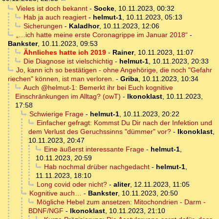
Vieles ist doch bekannt
-
Socke
,
10.11.2023, 00:32
Hab ja auch reagiert
-
helmut-1
,
10.11.2023, 05:13
Sicherungen
-
Kaladhor
,
10.11.2023, 12:06
„…ich hatte meine erste Coronagrippe im Januar 2018“
-
Bankster
,
10.11.2023, 09:53
Ähnliches hatte ich 2019
-
Rainer
,
10.11.2023, 11:07
Die Diagnose ist vielschichtig
-
helmut-1
,
10.11.2023, 20:33
Jo, kann ich so bestätigen - ohne Angehörige, die noch "Gefahr
riechen" können, ist man verloren.
-
Griba
,
10.11.2023, 10:34
Auch @helmut-1: Bemerkt ihr bei Euch kognitive
Einschränkungen im Alltag? (owT)
-
Ikonoklast
,
10.11.2023,
17:58
Schwierige Frage
-
helmut-1
,
10.11.2023, 20:22
Einfacher gefragt: Kommst Du Dir nach der Infektion und
dem Verlust des Geruchssinns "dümmer" vor?
-
Ikonoklast
,
10.11.2023, 20:47
Eine äußerst interessante Frage
-
helmut-1
,
10.11.2023, 20:59
Hab nochmal drüber nachgedacht
-
helmut-1
,
11.11.2023, 18:10
Long covid oder nicht?
-
aliter
,
12.11.2023, 11:05
Kognitive auch…
-
Bankster
,
10.11.2023, 20:50
Mögliche Hebel zum ansetzen: Mitochondrien - Darm -
BDNF/NGF
-
Ikonoklast
,
10.11.2023, 21:10