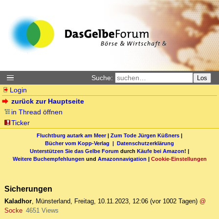
Suche:
Los
Login
zurück zur Hauptseite
in Thread öffnen
Ticker
Fluchtburg autark am Meer
|
Zum Tode Jürgen Küßners
|
Bücher vom Kopp-Verlag |
Datenschutzerklärung
Unterstützen Sie das Gelbe Forum
durch
Käufe bei Amazon
! |
Weitere Buchempfehlungen
und
Amazonnavigation
|
Cookie-Einstellungen
Sicherungen
Kaladhor
,
Münsterland
,
Freitag, 10.11.2023, 12:06
(vor 1002 Tagen)
@
Socke
4651 Views