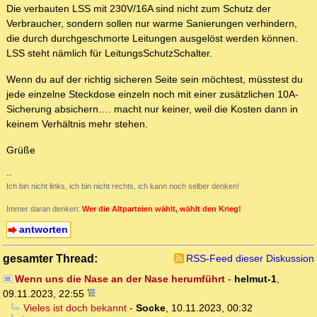
Die verbauten LSS mit 230V/16A sind nicht zum Schutz der
Verbraucher, sondern sollen nur warme Sanierungen verhindern,
die durch durchgeschmorte Leitungen ausgelöst werden können.
LSS steht nämlich für LeitungsSchutzSchalter.
Wenn du auf der richtig sicheren Seite sein möchtest, müsstest du
jede einzelne Steckdose einzeln noch mit einer zusätzlichen 10A-
Sicherung absichern…. macht nur keiner, weil die Kosten dann in
keinem Verhältnis mehr stehen.
Grüße
--
Ich bin nicht links, ich bin nicht rechts, ich kann noch selber denken!
Immer daran denken:
Wer die Altparteien wählt, wählt den Krieg!
antworten
gesamter Thread:
RSS-Feed dieser Diskussion
Wenn uns die Nase an der Nase herumführt
-
helmut-1
,
09.11.2023, 22:55
Vieles ist doch bekannt
-
Socke
,
10.11.2023, 00:32