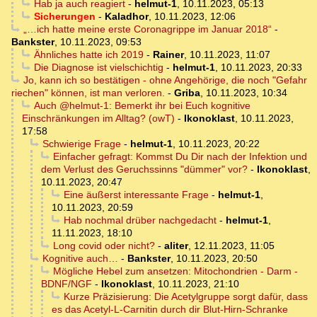
Hab ja auch reagiert
-
helmut-1
,
10.11.2023, 05:13
Sicherungen
-
Kaladhor
,
10.11.2023, 12:06
„…ich hatte meine erste Coronagrippe im Januar 2018“
-
Bankster
,
10.11.2023, 09:53
Ähnliches hatte ich 2019
-
Rainer
,
10.11.2023, 11:07
Die Diagnose ist vielschichtig
-
helmut-1
,
10.11.2023, 20:33
Jo, kann ich so bestätigen - ohne Angehörige, die noch "Gefahr
riechen" können, ist man verloren.
-
Griba
,
10.11.2023, 10:34
Auch @helmut-1: Bemerkt ihr bei Euch kognitive
Einschränkungen im Alltag? (owT)
-
Ikonoklast
,
10.11.2023,
17:58
Schwierige Frage
-
helmut-1
,
10.11.2023, 20:22
Einfacher gefragt: Kommst Du Dir nach der Infektion und
dem Verlust des Geruchssinns "dümmer" vor?
-
Ikonoklast
,
10.11.2023, 20:47
Eine äußerst interessante Frage
-
helmut-1
,
10.11.2023, 20:59
Hab nochmal drüber nachgedacht
-
helmut-1
,
11.11.2023, 18:10
Long covid oder nicht?
-
aliter
,
12.11.2023, 11:05
Kognitive auch…
-
Bankster
,
10.11.2023, 20:50
Mögliche Hebel zum ansetzen: Mitochondrien - Darm -
BDNF/NGF
-
Ikonoklast
,
10.11.2023, 21:10
Kurze Präzisierung: Die Acetylgruppe sorgt dafür, dass
es das Acetyl-L-Carnitin durch dir Blut-Hirn-Schranke