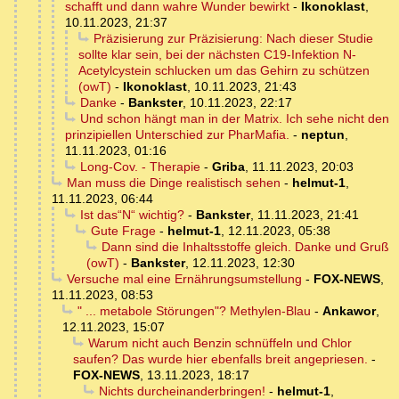
schafft und dann wahre Wunder bewirkt
-
Ikonoklast
,
10.11.2023, 21:37
Präzisierung zur Präzisierung: Nach dieser Studie
sollte klar sein, bei der nächsten C19-Infektion N-
Acetylcystein schlucken um das Gehirn zu schützen
(owT)
-
Ikonoklast
,
10.11.2023, 21:43
Danke
-
Bankster
,
10.11.2023, 22:17
Und schon hängt man in der Matrix. Ich sehe nicht den
prinzipiellen Unterschied zur PharMafia.
-
neptun
,
11.11.2023, 01:16
Long-Cov. - Therapie
-
Griba
,
11.11.2023, 20:03
Man muss die Dinge realistisch sehen
-
helmut-1
,
11.11.2023, 06:44
Ist das“N“ wichtig?
-
Bankster
,
11.11.2023, 21:41
Gute Frage
-
helmut-1
,
12.11.2023, 05:38
Dann sind die Inhaltsstoffe gleich. Danke und Gruß
(owT)
-
Bankster
,
12.11.2023, 12:30
Versuche mal eine Ernährungsumstellung
-
FOX-NEWS
,
11.11.2023, 08:53
" ... metabole Störungen"? Methylen-Blau
-
Ankawor
,
12.11.2023, 15:07
Warum nicht auch Benzin schnüffeln und Chlor
saufen? Das wurde hier ebenfalls breit angepriesen.
-
FOX-NEWS
,
13.11.2023, 18:17
Nichts durcheinanderbringen!
-
helmut-1
,