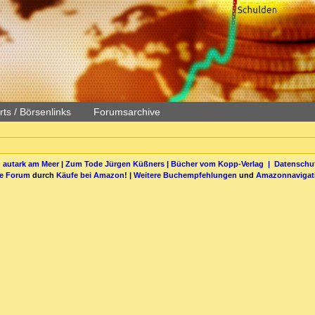
ts / Börsenlinks
Forumsarchive
 autark am Meer
|
Zum Tode Jürgen Küßners
|
Bücher vom Kopp-Verlag |
Datenschut
be Forum
durch
Käufe bei Amazon
! |
Weitere Buchempfehlungen
und
Amazonnavigat