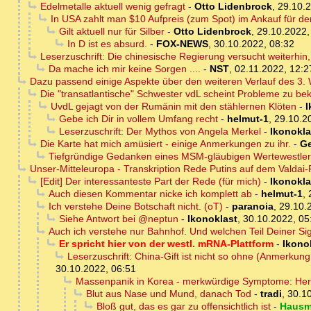
Edelmetalle aktuell wenig gefragt
-
Otto Lidenbrock
,
29.10.2
In USA zahlt man $10 Aufpreis (zum Spot) im Ankauf für de
Gilt aktuell nur für Silber
-
Otto Lidenbrock
,
29.10.2022,
In D ist es absurd.
-
FOX-NEWS
,
30.10.2022, 08:32
Leserzuschrift: Die chinesische Regierung versucht weiterhin,
Da mache ich mir keine Sorgen ....
-
NST
,
02.11.2022, 12:2
Dazu passend einige Aspekte über den weiteren Verlauf des 3. 
Die "transatlantische" Schwester vdL scheint Probleme zu be
UvdL gejagt von der Rumänin mit den stählernen Klöten
-
I
Gebe ich Dir in vollem Umfang recht
-
helmut-1
,
29.10.2
Leserzuschrift: Der Mythos von Angela Merkel
-
Ikonokla
Die Karte hat mich amüsiert - einige Anmerkungen zu ihr.
-
Ge
Tiefgründige Gedanken eines MSM-gläubigen Wertewestlers
Unser-Mitteleuropa - Transkription Rede Putins auf dem Valdai
[Edit] Der interessanteste Part der Rede (für mich)
-
Ikonokla
Auch diesen Kommentar nicke ich komplett ab
-
helmut-1
,
Ich verstehe Deine Botschaft nicht. (oT)
-
paranoia
,
29.10.
Siehe Antwort bei @neptun
-
Ikonoklast
,
30.10.2022, 05
Auch ich verstehe nur Bahnhof. Und welchen Teil Deiner Sign
Er spricht hier von der westl. mRNA-Plattform
-
Ikono
Leserzuschrift: China-Gift ist nicht so ohne (Anmerkung
30.10.2022, 06:51
Massenpanik in Korea - merkwürdige Symptome: Herz
Blut aus Nase und Mund, danach Tod
-
tradi
,
30.10
Bloß gut, das es gar zu offensichtlich ist
-
Hausm