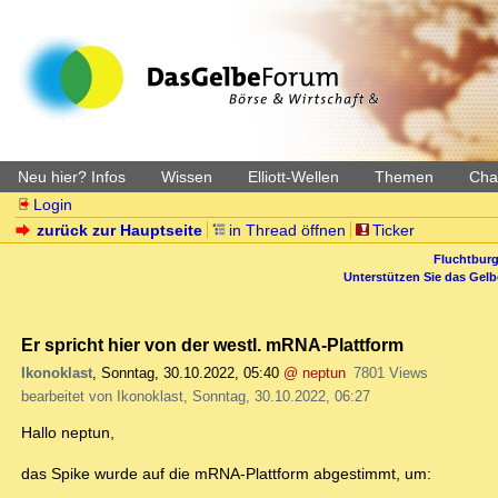
Neu hier? Infos
Wissen
Elliott-Wellen
Themen
Char
Login
zurück zur Hauptseite
in Thread öffnen
Ticker
Fluchtburg
Unterstützen Sie das Gel
Er spricht hier von der westl. mRNA-Plattform
Ikonoklast
,
Sonntag, 30.10.2022, 05:40
@ neptun
7801 Views
bearbeitet von Ikonoklast, Sonntag, 30.10.2022, 06:27
Hallo neptun,
das Spike wurde auf die mRNA-Plattform abgestimmt, um: