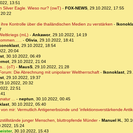
022, 13:51
n Silver Eagle. Wieso nur? (owT)
-
FOX-NEWS
,
29.10.2022, 17:55
 20:22
 ihre Kontrolle über die thailändischen Medien zu verstärken
-
Ikonokl
7
Weltkriegs (mL)
-
Ankawor
,
29.10.2022, 14:19
kommen......
-
Olivia
,
29.10.2022, 18:41
konoklast
,
29.10.2022, 18:54
022, 20:04
st
,
30.10.2022, 06:49
rnot
,
29.10.2022, 21:04
... (oT)
-
MausS
,
29.10.2022, 21:28
-Forum: Die Abrechnung mit unipolarer Weltherrschaft
-
Ikonoklast
,
29.
st
,
29.10.2022, 19:37
29.10.2022, 20:32
2022, 22:51
:41
atur ...
-
neptun
,
30.10.2022, 00:45
klast
,
30.10.2022, 05:40
 von mir: Vermutlich Antigenerbsünde und 'infektionsverstärkende Antik
stillstände junger Menschen, bluttropfende Münder
-
Manuel H.
,
30.1
.2022, 15:24
eister
,
30.10.2022, 15:43