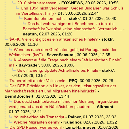
2010 nicht vergessen!
-
FOX-NEWS
,
30.06.2026, 10:56
Und 1994 nicht vergessen. Gegen Bulgarien war Schluß
im Viertelfinale. (mT)
-
DT
,
30.06.2026, 22:44
Kein Benehmen mehr:
-
stokk'
,
01.07.2026, 10:40
Das hat wohl weniger mit Benehmen zu tun: die
Botschaft ist "wir sind keine Mannschaft". Vermutlich ...
-
neptun
,
02.07.2026, 01:26
$AFK: Vielleicht gibt es ein afrikanisches Finale?
-
stokk'
,
30.06.2026, 11:10
Wenn es nach den Gerüchten geht, ist Portugal bald der
Weltmeister. (kwT)
-
SevenSamurai
,
30.06.2026, 12:35
KI-Antwort auf die Frage nach einem "afrikanischen Finale"
mT
-
day-trader
,
30.06.2026, 13:08
Us dr´lameng: Update Achtelfinale bis Finale
-
stokk'
,
04.07.2026, 10:52
Trauerarbeit an der Volksseele
-
PPQ
,
30.06.2026, 20:28
Der DFB-Präsident: ein Linker, der den Leistungswillen der
Mannschaft reduziert und Migranten hineindrückt?
-
BerndBorchert
,
01.07.2026, 13:44
Das deckt sich teilweise mit meiner Meinung - irgendwann
wird jemand aus dem Nähkästchen plaudern -
-
Albrecht
,
01.07.2026, 18:11
Youtubevideo als Transcript
-
Rainer
,
01.07.2026, 23:32
Welche Migranten denn?
-
Kaladhor
,
02.07.2026, 13:22
Die SPD Faeser war es wohl
-
Lenz-Hannover
,
01.07.2026,