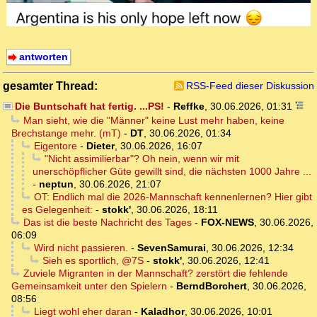
antworten
gesamter Thread:
RSS-Feed dieser Diskussion
Die Buntschaft hat fertig. ...PS!
-
Reffke
,
30.06.2026, 01:31
Man sieht, wie die "Männer" keine Lust mehr haben, keine
Brechstange mehr. (mT)
-
DT
,
30.06.2026, 01:34
Eigentore
-
Dieter
,
30.06.2026, 16:07
"Nicht assimilierbar"? Oh nein, wenn wir mit
unerschöpflicher Güte gewillt sind, die nächsten 1000 Jahre ...
-
neptun
,
30.06.2026, 21:07
OT: Endlich mal die 2026-Mannschaft kennenlernen? Hier gibt
es Gelegenheit:
-
stokk'
,
30.06.2026, 18:11
Das ist die beste Nachricht des Tages
-
FOX-NEWS
,
30.06.2026,
06:09
Wird nicht passieren.
-
SevenSamurai
,
30.06.2026, 12:34
Sieh es sportlich, @7S
-
stokk'
,
30.06.2026, 12:41
Zuviele Migranten in der Mannschaft? zerstört die fehlende
Gemeinsamkeit unter den Spielern
-
BerndBorchert
,
30.06.2026,
08:56
Liegt wohl eher daran
-
Kaladhor
,
30.06.2026, 10:01