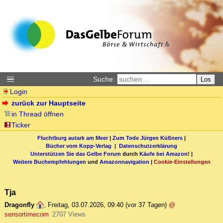
Suche:
Los
Login
zurück zur Hauptseite
in Thread öffnen
Ticker
Fluchtburg autark am Meer
|
Zum Tode Jürgen Küßners
|
Bücher vom Kopp-Verlag |
Datenschutzerklärung
Unterstützen Sie das Gelbe Forum
durch
Käufe bei Amazon
! |
Weitere Buchempfehlungen
und
Amazonnavigation
|
Cookie-Einstellungen
Tja
Dragonfly
,
Freitag, 03.07.2026, 09:40
(vor 37 Tagen)
@
sensortimecom
2707 Views