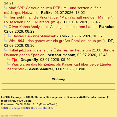
14:21
Aha! SPD-Getreue bauten DFB um - und setzten auf ein
mächtiges Netzwerk
-
Reffke
,
01.07.2026, 18:02
Hier sieht man die Priorität der "Mann"schaft und der "Männer":
LV Taschen und Luxustand. (mB)
-
DT
,
01.07.2026, 22:45
Oliver Kahns Analyse als Analogie zu unserem Land.
-
Plancius
,
02.07.2026, 08:29
Bestes Gewinner-Mindset:
-
stokk'
,
02.07.2026, 10:37
Wie 1994 - das ganze war ein großer Familienurlaub (mL)
-
DT
,
02.07.2026, 08:30
Hsltet jetzt wenigstens uns Österreicher heute um 21.00 Uhr die
Daumen gegen Spanien
-
sensortimecom
,
02.07.2026, 12:48
Tja
-
Dragonfly
,
03.07.2026, 09:40
Was waren das für Zeiten, als Kaiser Karl über beide Länder
herrschte!
-
SevenSamurai
,
03.07.2026, 13:00
Werbung
257402 Einträge in 18365 Threads, 975 registrierte Benutzer, 4408 Benutzer online (8
registrierte, 4400 Gäste)
Forumszeit: 09.08.2026, 13:15 (Europe/Berlin)
RSS Einträge
RSS Threads
Kontakt
powered by my little forum