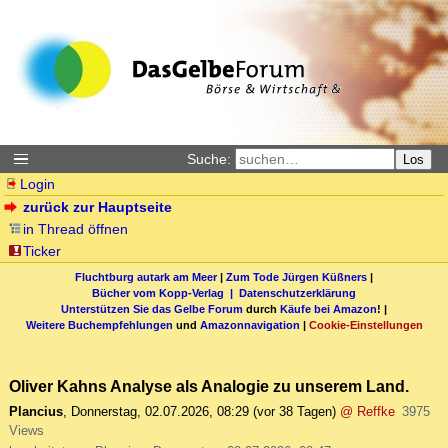
Suche:
Los
Login
zurück zur Hauptseite
in Thread öffnen
Ticker
Fluchtburg autark am Meer
|
Zum Tode Jürgen Küßners
|
Bücher vom Kopp-Verlag |
Datenschutzerklärung
Unterstützen Sie das Gelbe Forum
durch
Käufe bei Amazon
! |
Weitere Buchempfehlungen
und
Amazonnavigation
|
Cookie-Einstellungen
Oliver Kahns Analyse als Analogie zu unserem Land.
Plancius
,
Donnerstag, 02.07.2026, 08:29
(vor 38 Tagen)
@ Reffke
3975
Views