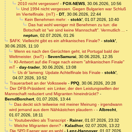
2010 nicht vergessen!
-
FOX-NEWS
,
30.06.2026, 10:56
Und 1994 nicht vergessen. Gegen Bulgarien war Schluß
im Viertelfinale. (mT)
-
DT
,
30.06.2026, 22:44
Kein Benehmen mehr:
-
stokk'
,
01.07.2026, 10:40
Das hat wohl weniger mit Benehmen zu tun: die
Botschaft ist "wir sind keine Mannschaft". Vermutlich ...
-
neptun
,
02.07.2026, 01:26
$AFK: Vielleicht gibt es ein afrikanisches Finale?
-
stokk'
,
30.06.2026, 11:10
Wenn es nach den Gerüchten geht, ist Portugal bald der
Weltmeister. (kwT)
-
SevenSamurai
,
30.06.2026, 12:35
KI-Antwort auf die Frage nach einem "afrikanischen Finale"
mT
-
day-trader
,
30.06.2026, 13:08
Us dr´lameng: Update Achtelfinale bis Finale
-
stokk'
,
04.07.2026, 10:52
Trauerarbeit an der Volksseele
-
PPQ
,
30.06.2026, 20:28
Der DFB-Präsident: ein Linker, der den Leistungswillen der
Mannschaft reduziert und Migranten hineindrückt?
-
BerndBorchert
,
01.07.2026, 13:44
Das deckt sich teilweise mit meiner Meinung - irgendwann
wird jemand aus dem Nähkästchen plaudern -
-
Albrecht
,
01.07.2026, 18:11
Youtubevideo als Transcript
-
Rainer
,
01.07.2026, 23:32
Welche Migranten denn?
-
Kaladhor
,
02.07.2026, 13:22
Die SPD Faeser war es wohl
-
Lenz-Hannover
,
01.07.2026,