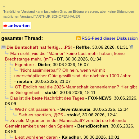
--
"Natürlicher Verstand kann fast jeden Grad an Bildung ersetzen, aber keine Bildung den
natürlichen Verstand." ARTHUR SCHOPENHAUER
antworten
gesamter Thread:
RSS-Feed dieser Diskussion
Die Buntschaft hat fertig. ...PS!
-
Reffke
,
30.06.2026, 01:31
Man sieht, wie die "Männer" keine Lust mehr haben, keine
Brechstange mehr. (mT)
-
DT
,
30.06.2026, 01:34
Eigentore
-
Dieter
,
30.06.2026, 16:07
"Nicht assimilierbar"? Oh nein, wenn wir mit
unerschöpflicher Güte gewillt sind, die nächsten 1000 Jahre ...
-
neptun
,
30.06.2026, 21:07
OT: Endlich mal die 2026-Mannschaft kennenlernen? Hier gibt
es Gelegenheit:
-
stokk'
,
30.06.2026, 18:11
Das ist die beste Nachricht des Tages
-
FOX-NEWS
,
30.06.2026,
06:09
Wird nicht passieren.
-
SevenSamurai
,
30.06.2026, 12:34
Sieh es sportlich, @7S
-
stokk'
,
30.06.2026, 12:41
Zuviele Migranten in der Mannschaft? zerstört die fehlende
Gemeinsamkeit unter den Spielern
-
BerndBorchert
,
30.06.2026,
08:56
Liegt wohl eher daran
-
Kaladhor
,
30.06.2026, 10:01