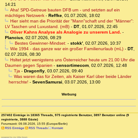
14:21
Aha! SPD-Getreue bauten DFB um - und setzten auf ein
mächtiges Netzwerk
-
Reffke
,
01.07.2026, 18:02
Hier sieht man die Priorität der "Mann"schaft und der "Männer":
LV Taschen und Luxustand. (mB)
-
DT
,
01.07.2026, 22:45
Oliver Kahns Analyse als Analogie zu unserem Land.
-
Plancius
,
02.07.2026, 08:29
Bestes Gewinner-Mindset:
-
stokk'
,
02.07.2026, 10:37
Wie 1994 - das ganze war ein großer Familienurlaub (mL)
-
DT
,
02.07.2026, 08:30
Hsltet jetzt wenigstens uns Österreicher heute um 21.00 Uhr die
Daumen gegen Spanien
-
sensortimecom
,
02.07.2026, 12:48
Tja
-
Dragonfly
,
03.07.2026, 09:40
Was waren das für Zeiten, als Kaiser Karl über beide Länder
herrschte!
-
SevenSamurai
,
03.07.2026, 13:00
Werbung
257402 Einträge in 18365 Threads, 975 registrierte Benutzer, 3897 Benutzer online (9
registrierte, 3888 Gäste)
Forumszeit: 09.08.2026, 15:55 (Europe/Berlin)
RSS Einträge
RSS Threads
Kontakt
powered by my little forum