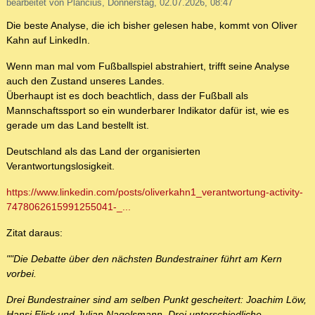
bearbeitet von Plancius, Donnerstag, 02.07.2026, 08:47
Die beste Analyse, die ich bisher gelesen habe, kommt von Oliver
Kahn auf LinkedIn.
Wenn man mal vom Fußballspiel abstrahiert, trifft seine Analyse
auch den Zustand unseres Landes.
Überhaupt ist es doch beachtlich, dass der Fußball als
Mannschaftssport so ein wunderbarer Indikator dafür ist, wie es
gerade um das Land bestellt ist.
Deutschland als das Land der organisierten
Verantwortungslosigkeit.
https://www.linkedin.com/posts/oliverkahn1_verantwortung-activity-
7478062615991255041-_...
Zitat daraus:
""Die Debatte über den nächsten Bundestrainer führt am Kern
vorbei.
Drei Bundestrainer sind am selben Punkt gescheitert: Joachim Löw,
Hansi Flick und Julian Nagelsmann. Drei unterschiedliche