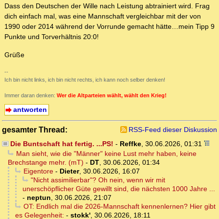
Dass den Deutschen der Wille nach Leistung abtrainiert wird. Frag
dich einfach mal, was eine Mannschaft vergleichbar mit der von
1990 oder 2014 während der Vorrunde gemacht hätte…mein Tipp 9
Punkte und Torverhältnis 20:0!
Grüße
--
Ich bin nicht links, ich bin nicht rechts, ich kann noch selber denken!
Immer daran denken:
Wer die Altparteien wählt, wählt den Krieg!
antworten
gesamter Thread:
RSS-Feed dieser Diskussion
Die Buntschaft hat fertig. ...PS!
-
Reffke
,
30.06.2026, 01:31
Man sieht, wie die "Männer" keine Lust mehr haben, keine
Brechstange mehr. (mT)
-
DT
,
30.06.2026, 01:34
Eigentore
-
Dieter
,
30.06.2026, 16:07
"Nicht assimilierbar"? Oh nein, wenn wir mit
unerschöpflicher Güte gewillt sind, die nächsten 1000 Jahre ...
-
neptun
,
30.06.2026, 21:07
OT: Endlich mal die 2026-Mannschaft kennenlernen? Hier gibt
es Gelegenheit:
-
stokk'
,
30.06.2026, 18:11