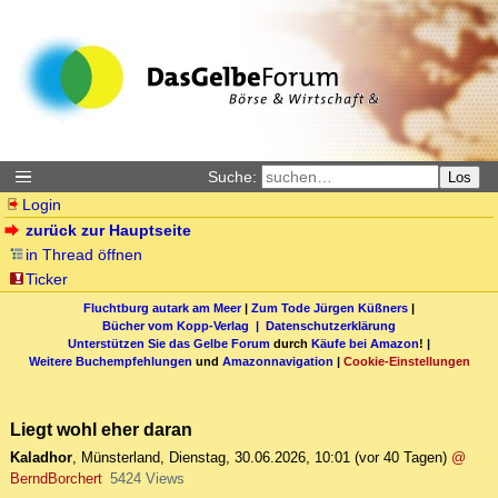
Suche:
Los
Login
zurück zur Hauptseite
in Thread öffnen
Ticker
Fluchtburg autark am Meer
|
Zum Tode Jürgen Küßners
|
Bücher vom Kopp-Verlag |
Datenschutzerklärung
Unterstützen Sie das Gelbe Forum
durch
Käufe bei Amazon
! |
Weitere Buchempfehlungen
und
Amazonnavigation
|
Cookie-Einstellungen
Liegt wohl eher daran
Kaladhor
,
Münsterland
,
Dienstag, 30.06.2026, 10:01
(vor 40 Tagen)
@
BerndBorchert
5424 Views