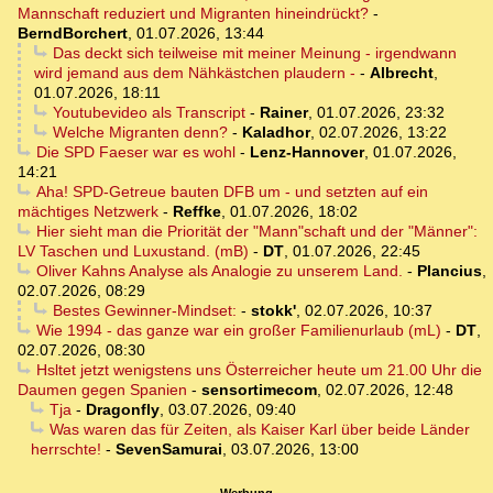
Mannschaft reduziert und Migranten hineindrückt?
-
BerndBorchert
,
01.07.2026, 13:44
Das deckt sich teilweise mit meiner Meinung - irgendwann
wird jemand aus dem Nähkästchen plaudern -
-
Albrecht
,
01.07.2026, 18:11
Youtubevideo als Transcript
-
Rainer
,
01.07.2026, 23:32
Welche Migranten denn?
-
Kaladhor
,
02.07.2026, 13:22
Die SPD Faeser war es wohl
-
Lenz-Hannover
,
01.07.2026,
14:21
Aha! SPD-Getreue bauten DFB um - und setzten auf ein
mächtiges Netzwerk
-
Reffke
,
01.07.2026, 18:02
Hier sieht man die Priorität der "Mann"schaft und der "Männer":
LV Taschen und Luxustand. (mB)
-
DT
,
01.07.2026, 22:45
Oliver Kahns Analyse als Analogie zu unserem Land.
-
Plancius
,
02.07.2026, 08:29
Bestes Gewinner-Mindset:
-
stokk'
,
02.07.2026, 10:37
Wie 1994 - das ganze war ein großer Familienurlaub (mL)
-
DT
,
02.07.2026, 08:30
Hsltet jetzt wenigstens uns Österreicher heute um 21.00 Uhr die
Daumen gegen Spanien
-
sensortimecom
,
02.07.2026, 12:48
Tja
-
Dragonfly
,
03.07.2026, 09:40
Was waren das für Zeiten, als Kaiser Karl über beide Länder
herrschte!
-
SevenSamurai
,
03.07.2026, 13:00
Werbung