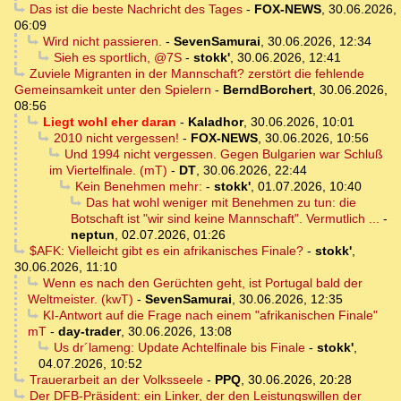
Das ist die beste Nachricht des Tages
-
FOX-NEWS
,
30.06.2026,
06:09
Wird nicht passieren.
-
SevenSamurai
,
30.06.2026, 12:34
Sieh es sportlich, @7S
-
stokk'
,
30.06.2026, 12:41
Zuviele Migranten in der Mannschaft? zerstört die fehlende
Gemeinsamkeit unter den Spielern
-
BerndBorchert
,
30.06.2026,
08:56
Liegt wohl eher daran
-
Kaladhor
,
30.06.2026, 10:01
2010 nicht vergessen!
-
FOX-NEWS
,
30.06.2026, 10:56
Und 1994 nicht vergessen. Gegen Bulgarien war Schluß
im Viertelfinale. (mT)
-
DT
,
30.06.2026, 22:44
Kein Benehmen mehr:
-
stokk'
,
01.07.2026, 10:40
Das hat wohl weniger mit Benehmen zu tun: die
Botschaft ist "wir sind keine Mannschaft". Vermutlich ...
-
neptun
,
02.07.2026, 01:26
$AFK: Vielleicht gibt es ein afrikanisches Finale?
-
stokk'
,
30.06.2026, 11:10
Wenn es nach den Gerüchten geht, ist Portugal bald der
Weltmeister. (kwT)
-
SevenSamurai
,
30.06.2026, 12:35
KI-Antwort auf die Frage nach einem "afrikanischen Finale"
mT
-
day-trader
,
30.06.2026, 13:08
Us dr´lameng: Update Achtelfinale bis Finale
-
stokk'
,
04.07.2026, 10:52
Trauerarbeit an der Volksseele
-
PPQ
,
30.06.2026, 20:28
Der DFB-Präsident: ein Linker, der den Leistungswillen der