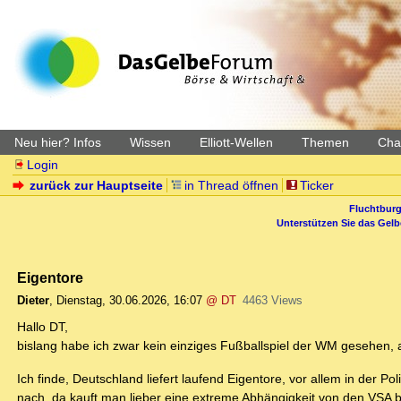
Neu hier? Infos
Wissen
Elliott-Wellen
Themen
Char
Login
zurück zur Hauptseite
in Thread öffnen
Ticker
Fluchtburg
Unterstützen Sie das Gel
Eigentore
Dieter
,
Dienstag, 30.06.2026, 16:07
@ DT
4463 Views
Hallo DT,
bislang habe ich zwar kein einziges Fußballspiel der WM gesehen, a
Ich finde, Deutschland liefert laufend Eigentore, vor allem in der 
nach, da kauft man lieber eine extreme Abhängigkeit von den VSA be