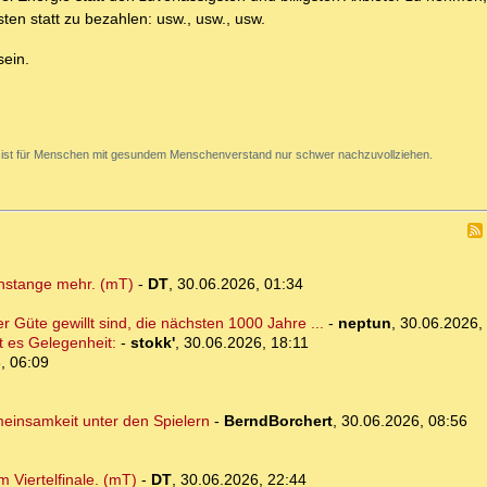
ten statt zu bezahlen: usw., usw., usw.
sein.
 ist für Menschen mit gesundem Menschenverstand nur schwer nachzuvollziehen.
chstange mehr. (mT)
-
DT
,
30.06.2026, 01:34
r Güte gewillt sind, die nächsten 1000 Jahre ...
-
neptun
,
30.06.2026,
t es Gelegenheit:
-
stokk'
,
30.06.2026, 18:11
, 06:09
meinsamkeit unter den Spielern
-
BerndBorchert
,
30.06.2026, 08:56
 Viertelfinale. (mT)
-
DT
,
30.06.2026, 22:44