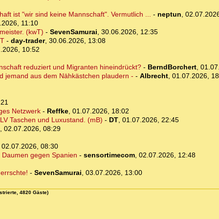
t ist "wir sind keine Mannschaft". Vermutlich ...
-
neptun
,
02.07.2026
.2026, 11:10
meister. (kwT)
-
SevenSamurai
,
30.06.2026, 12:35
mT
-
day-trader
,
30.06.2026, 13:08
.2026, 10:52
nschaft reduziert und Migranten hineindrückt?
-
BerndBorchert
,
01.07
ird jemand aus dem Nähkästchen plaudern -
-
Albrecht
,
01.07.2026, 18
:21
iges Netzwerk
-
Reffke
,
01.07.2026, 18:02
": LV Taschen und Luxustand. (mB)
-
DT
,
01.07.2026, 22:45
,
02.07.2026, 08:29
,
02.07.2026, 08:30
die Daumen gegen Spanien
-
sensortimecom
,
02.07.2026, 12:48
errschte!
-
SevenSamurai
,
03.07.2026, 13:00
strierte, 4820 Gäste)