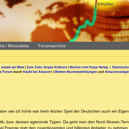
ts / Börsenlinks
Forumsarchive
 autark am Meer
|
Zum Tode Jürgen Küßners
|
Bücher vom Kopp-Verlag |
Datenschut
be Forum
durch
Käufe bei Amazon
! |
Weitere Buchempfehlungen
und
Amazonnavigat
ber wie ich hörte war beim letzten Spiel der Deutschen auch ein Eigen
Politik, bzw. dessen agierende Typen. Da geht man den Nord-Stream-Terro
i Energie statt den zuverlässigsten und billigsten Anbieter zu nehmen