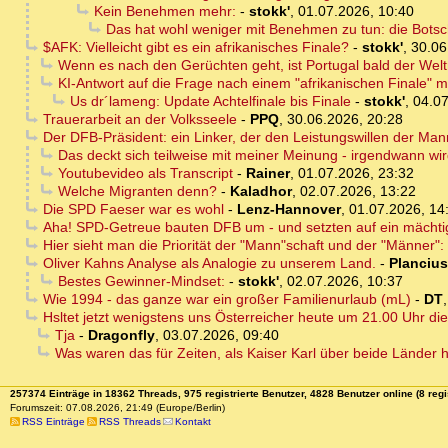
Kein Benehmen mehr:
-
stokk'
,
01.07.2026, 10:40
Das hat wohl weniger mit Benehmen zu tun: die Botschaf
$AFK: Vielleicht gibt es ein afrikanisches Finale?
-
stokk'
,
30.06
Wenn es nach den Gerüchten geht, ist Portugal bald der Welt
KI-Antwort auf die Frage nach einem "afrikanischen Finale" 
Us dr´lameng: Update Achtelfinale bis Finale
-
stokk'
,
04.07
Trauerarbeit an der Volksseele
-
PPQ
,
30.06.2026, 20:28
Der DFB-Präsident: ein Linker, der den Leistungswillen der Man
Das deckt sich teilweise mit meiner Meinung - irgendwann w
Youtubevideo als Transcript
-
Rainer
,
01.07.2026, 23:32
Welche Migranten denn?
-
Kaladhor
,
02.07.2026, 13:22
Die SPD Faeser war es wohl
-
Lenz-Hannover
,
01.07.2026, 14
Aha! SPD-Getreue bauten DFB um - und setzten auf ein mächt
Hier sieht man die Priorität der "Mann"schaft und der "Männer
Oliver Kahns Analyse als Analogie zu unserem Land.
-
Plancius
Bestes Gewinner-Mindset:
-
stokk'
,
02.07.2026, 10:37
Wie 1994 - das ganze war ein großer Familienurlaub (mL)
-
DT
Hsltet jetzt wenigstens uns Österreicher heute um 21.00 Uhr 
Tja
-
Dragonfly
,
03.07.2026, 09:40
Was waren das für Zeiten, als Kaiser Karl über beide Länder h
257374 Einträge in 18362 Threads, 975 registrierte Benutzer, 4828 Benutzer online (8 regi
Forumszeit: 07.08.2026, 21:49 (Europe/Berlin)
RSS Einträge
RSS Threads
Kontakt