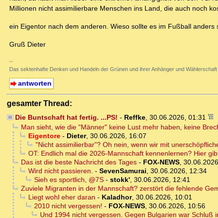
Millionen nicht assimilierbare Menschen ins Land, die auch noch kos
ein Eigentor nach dem anderen. Wieso sollte es im Fußball anders 
Gruß Dieter
--
Das sektenhafte Denken und Handeln der Grünen und ihrer Anhänger und Wählerschaft
antworten
gesamter Thread:
Die Buntschaft hat fertig. ...PS!
-
Reffke
,
30.06.2026, 01:31
Man sieht, wie die "Männer" keine Lust mehr haben, keine Bre
Eigentore
-
Dieter
,
30.06.2026, 16:07
"Nicht assimilierbar"? Oh nein, wenn wir mit unerschöpfliche
OT: Endlich mal die 2026-Mannschaft kennenlernen? Hier gib
Das ist die beste Nachricht des Tages
-
FOX-NEWS
,
30.06.2026
Wird nicht passieren.
-
SevenSamurai
,
30.06.2026, 12:34
Sieh es sportlich, @7S
-
stokk'
,
30.06.2026, 12:41
Zuviele Migranten in der Mannschaft? zerstört die fehlende Ge
Liegt wohl eher daran
-
Kaladhor
,
30.06.2026, 10:01
2010 nicht vergessen!
-
FOX-NEWS
,
30.06.2026, 10:56
Und 1994 nicht vergessen. Gegen Bulgarien war Schluß im