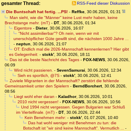
gesamter Thread:
RSS-Feed dieser Diskussion
Die Buntschaft hat fertig. ...PS!
-
Reffke
,
30.06.2026, 01:31
Man sieht, wie die "Männer" keine Lust mehr haben, keine
Brechstange mehr. (mT)
-
DT
,
30.06.2026, 01:34
Eigentore
-
Dieter
,
30.06.2026, 16:07
"Nicht assimilierbar"? Oh nein, wenn wir mit
unerschöpflicher Güte gewillt sind, die nächsten 1000 Jahre ...
-
neptun
,
30.06.2026, 21:07
OT: Endlich mal die 2026-Mannschaft kennenlernen? Hier gibt
es Gelegenheit:
-
stokk'
,
30.06.2026, 18:11
Das ist die beste Nachricht des Tages
-
FOX-NEWS
,
30.06.2026,
06:09
Wird nicht passieren.
-
SevenSamurai
,
30.06.2026, 12:34
Sieh es sportlich, @7S
-
stokk'
,
30.06.2026, 12:41
Zuviele Migranten in der Mannschaft? zerstört die fehlende
Gemeinsamkeit unter den Spielern
-
BerndBorchert
,
30.06.2026,
08:56
Liegt wohl eher daran
-
Kaladhor
,
30.06.2026, 10:01
2010 nicht vergessen!
-
FOX-NEWS
,
30.06.2026, 10:56
Und 1994 nicht vergessen. Gegen Bulgarien war Schluß
im Viertelfinale. (mT)
-
DT
,
30.06.2026, 22:44
Kein Benehmen mehr:
-
stokk'
,
01.07.2026, 10:40
Das hat wohl weniger mit Benehmen zu tun: die
Botschaft ist "wir sind keine Mannschaft". Vermutlich ...
-