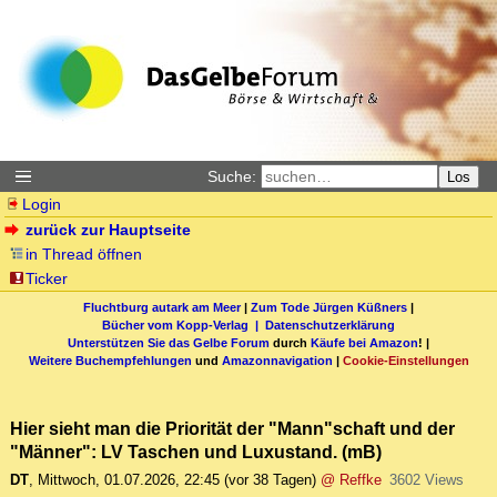
Suche:
Los
Login
zurück zur Hauptseite
in Thread öffnen
Ticker
Fluchtburg autark am Meer
|
Zum Tode Jürgen Küßners
|
Bücher vom Kopp-Verlag |
Datenschutzerklärung
Unterstützen Sie das Gelbe Forum
durch
Käufe bei Amazon
! |
Weitere Buchempfehlungen
und
Amazonnavigation
|
Cookie-Einstellungen
Hier sieht man die Priorität der "Mann"schaft und der
"Männer": LV Taschen und Luxustand. (mB)
DT
,
Mittwoch, 01.07.2026, 22:45
(vor 38 Tagen)
@ Reffke
3602 Views