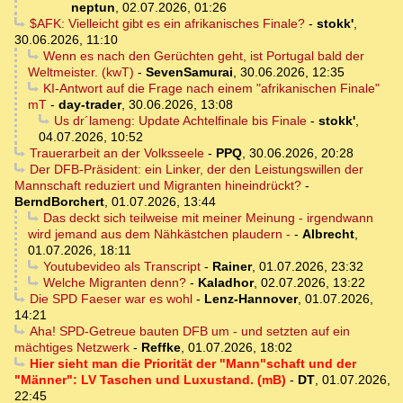
neptun
,
02.07.2026, 01:26
$AFK: Vielleicht gibt es ein afrikanisches Finale?
-
stokk'
,
30.06.2026, 11:10
Wenn es nach den Gerüchten geht, ist Portugal bald der
Weltmeister. (kwT)
-
SevenSamurai
,
30.06.2026, 12:35
KI-Antwort auf die Frage nach einem "afrikanischen Finale"
mT
-
day-trader
,
30.06.2026, 13:08
Us dr´lameng: Update Achtelfinale bis Finale
-
stokk'
,
04.07.2026, 10:52
Trauerarbeit an der Volksseele
-
PPQ
,
30.06.2026, 20:28
Der DFB-Präsident: ein Linker, der den Leistungswillen der
Mannschaft reduziert und Migranten hineindrückt?
-
BerndBorchert
,
01.07.2026, 13:44
Das deckt sich teilweise mit meiner Meinung - irgendwann
wird jemand aus dem Nähkästchen plaudern -
-
Albrecht
,
01.07.2026, 18:11
Youtubevideo als Transcript
-
Rainer
,
01.07.2026, 23:32
Welche Migranten denn?
-
Kaladhor
,
02.07.2026, 13:22
Die SPD Faeser war es wohl
-
Lenz-Hannover
,
01.07.2026,
14:21
Aha! SPD-Getreue bauten DFB um - und setzten auf ein
mächtiges Netzwerk
-
Reffke
,
01.07.2026, 18:02
Hier sieht man die Priorität der "Mann"schaft und der
"Männer": LV Taschen und Luxustand. (mB)
-
DT
,
01.07.2026,
22:45