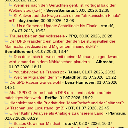
30.06.2026, 11:10
Wenn es nach den Gerüchten geht, ist Portugal bald der
Weltmeister. (kwT)
-
SevenSamurai
,
30.06.2026, 12:35
KI-Antwort auf die Frage nach einem "afrikanischen Finale"
mT
-
day-trader
,
30.06.2026, 13:08
Us dr´lameng: Update Achtelfinale bis Finale
-
stokk'
,
04.07.2026, 10:52
Trauerarbeit an der Volksseele
-
PPQ
,
30.06.2026, 20:28
Der DFB-Präsident: ein Linker, der den Leistungswillen der
Mannschaft reduziert und Migranten hineindrückt?
-
BerndBorchert
,
01.07.2026, 13:44
Das deckt sich teilweise mit meiner Meinung - irgendwann
wird jemand aus dem Nähkästchen plaudern -
-
Albrecht
,
01.07.2026, 18:11
Youtubevideo als Transcript
-
Rainer
,
01.07.2026, 23:32
Welche Migranten denn?
-
Kaladhor
,
02.07.2026, 13:22
Die SPD Faeser war es wohl
-
Lenz-Hannover
,
01.07.2026,
14:21
Aha! SPD-Getreue bauten DFB um - und setzten auf ein
mächtiges Netzwerk
-
Reffke
,
01.07.2026, 18:02
Hier sieht man die Priorität der "Mann"schaft und der "Männer":
LV Taschen und Luxustand. (mB)
-
DT
,
01.07.2026, 22:45
Oliver Kahns Analyse als Analogie zu unserem Land.
-
Plancius
,
02.07.2026, 08:29
Bestes Gewinner-Mindset:
-
stokk'
,
02.07.2026, 10:37