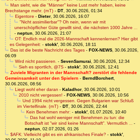
Man sieht, wie die "Männer" keine Lust mehr haben, keine
Brechstange mehr. (mT)
-
DT
,
30.06.2026, 01:34
Eigentore
-
Dieter
,
30.06.2026, 16:07
"Nicht assimilierbar"? Oh nein, wenn wir mit
unerschöpflicher Güte gewillt sind, die nächsten 1000 Jahre ...
-
neptun
,
30.06.2026, 21:07
OT: Endlich mal die 2026-Mannschaft kennenlernen? Hier gibt
es Gelegenheit:
-
stokk'
,
30.06.2026, 18:11
Das ist die beste Nachricht des Tages
-
FOX-NEWS
,
30.06.2026,
06:09
Wird nicht passieren.
-
SevenSamurai
,
30.06.2026, 12:34
Sieh es sportlich, @7S
-
stokk'
,
30.06.2026, 12:41
Zuviele Migranten in der Mannschaft? zerstört die fehlende
Gemeinsamkeit unter den Spielern
-
BerndBorchert
,
30.06.2026, 08:56
Liegt wohl eher daran
-
Kaladhor
,
30.06.2026, 10:01
2010 nicht vergessen!
-
FOX-NEWS
,
30.06.2026, 10:56
Und 1994 nicht vergessen. Gegen Bulgarien war Schluß
im Viertelfinale. (mT)
-
DT
,
30.06.2026, 22:44
Kein Benehmen mehr:
-
stokk'
,
01.07.2026, 10:40
Das hat wohl weniger mit Benehmen zu tun: die
Botschaft ist "wir sind keine Mannschaft". Vermutlich ...
-
neptun
,
02.07.2026, 01:26
$AFK: Vielleicht gibt es ein afrikanisches Finale?
-
stokk'
,