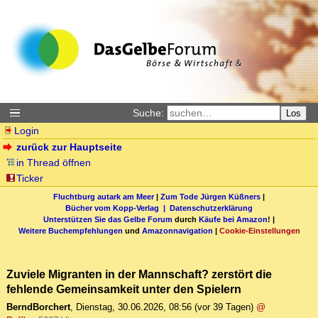
Suche:
Los
Login
zurück zur Hauptseite
in Thread öffnen
Ticker
Fluchtburg autark am Meer
|
Zum Tode Jürgen Küßners
|
Bücher vom Kopp-Verlag |
Datenschutzerklärung
Unterstützen Sie das Gelbe Forum
durch
Käufe bei Amazon
! |
Weitere Buchempfehlungen
und
Amazonnavigation
|
Cookie-Einstellungen
Zuviele Migranten in der Mannschaft? zerstört die
fehlende Gemeinsamkeit unter den Spielern
BerndBorchert
,
Dienstag, 30.06.2026, 08:56
(vor 39 Tagen)
@