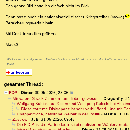
Das ganze Bild hatte ich einfach nicht im Blick.
Dann passt auch ein nationalsozialistischer Kriegstreiber (m/w/d)
Bereicherungsverin hinein.
Mit Dank freundlich grüßend
MausS
--
„Wir Feinde des allgemeinen Wahlrechts hören nicht auf, uns über den Enthusiasmus zu
Davila
antworten
gesamter Thread:
FDP
-
Dieter
,
30.05.2026, 23:06
Mir waere Strack-Zimmermann lieber gewesen.
-
Dragonfly
,
31
Wolfgang Kubicki auf X.com und Wolfgang Kubicki bei Abst
Diese extreme Diskrepanz ist sehr verblüffend. Und mit Part
Unappetitliche, hässliche Weiber in der Politik
-
Martin
,
01.06
Zastrow
-
JJB
,
31.05.2026, 09:45
Die F.D.P. ist die Partei des institutionalisierten Wählerverrats
ich weiß auch sehr wohl, wieso ...
-
Dieter
,
31.05.2026, 14:51