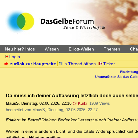
Neu hier? Infos
Wissen
Elliott-Wellen
Themen
Char
Login
zurück zur Hauptseite
in Thread öffnen
Ticker
Fluchtburg
Unterstützen Sie das Gel
Da muss ich deiner Auffassung letztlich doch auch selbe
MausS
,
Dienstag, 02.06.2026, 22:16
@ Kurki
1909 Views
bearbeitet von MausS, Dienstag, 02.06.2026, 22:27
Editiert: im Betreff "deinen Bedenken" ersetzt durch "deiner Auffass
Wirken in einem anderen Licht, und die totale Widersprüchlichkeit de
wörtlich mit Händen greifbar.