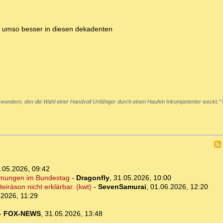
umso besser in diesen dekadenten
 wundern, den die Wahl einer Handvoll Unfähiger durch einen Haufen Inkompetenter weckt.“
.05.2026, 09:42
immungen im Bundestag
-
Dragonfly
,
31.05.2026, 10:00
eiräson nicht erklärbar. (kwt)
-
SevenSamurai
,
01.06.2026, 12:20
.2026, 11:29
-
FOX-NEWS
,
31.05.2026, 13:48