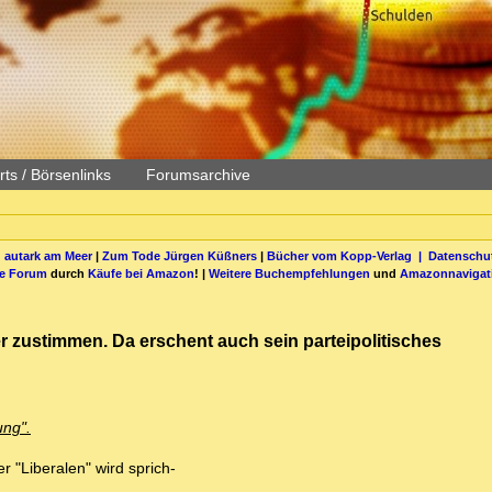
ts / Börsenlinks
Forumsarchive
 autark am Meer
|
Zum Tode Jürgen Küßners
|
Bücher vom Kopp-Verlag |
Datenschut
be Forum
durch
Käufe bei Amazon
! |
Weitere Buchempfehlungen
und
Amazonnavigat
r zustimmen. Da erschent auch sein parteipolitisches
ung".
r "Liberalen" wird sprich-