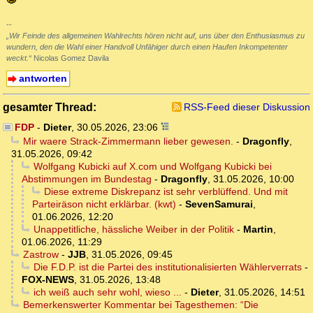
--
„Wir Feinde des allgemeinen Wahlrechts hören nicht auf, uns über den Enthusiasmus zu
wundern, den die Wahl einer Handvoll Unfähiger durch einen Haufen Inkompetenter
weckt.“
Nicolas Gomez Davila
antworten
gesamter Thread:
RSS-Feed dieser Diskussion
FDP
-
Dieter
,
30.05.2026, 23:06
Mir waere Strack-Zimmermann lieber gewesen.
-
Dragonfly
,
31.05.2026, 09:42
Wolfgang Kubicki auf X.com und Wolfgang Kubicki bei
Abstimmungen im Bundestag
-
Dragonfly
,
31.05.2026, 10:00
Diese extreme Diskrepanz ist sehr verblüffend. Und mit
Parteiräson nicht erklärbar. (kwt)
-
SevenSamurai
,
01.06.2026, 12:20
Unappetitliche, hässliche Weiber in der Politik
-
Martin
,
01.06.2026, 11:29
Zastrow
-
JJB
,
31.05.2026, 09:45
Die F.D.P. ist die Partei des institutionalisierten Wählerverrats
-
FOX-NEWS
,
31.05.2026, 13:48
ich weiß auch sehr wohl, wieso ...
-
Dieter
,
31.05.2026, 14:51
Bemerkenswerter Kommentar bei Tagesthemen: “Die