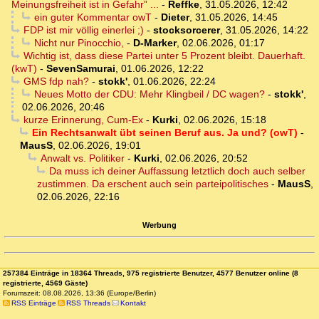
Meinungsfreiheit ist in Gefahr” ...
-
Reffke
,
31.05.2026, 12:42
ein guter Kommentar owT
-
Dieter
,
31.05.2026, 14:45
FDP ist mir völlig einerlei ;)
-
stocksorcerer
,
31.05.2026, 14:22
Nicht nur Pinocchio,
-
D-Marker
,
02.06.2026, 01:17
Wichtig ist, dass diese Partei unter 5 Prozent bleibt. Dauerhaft.
(kwT)
-
SevenSamurai
,
01.06.2026, 12:22
GMS fdp nah?
-
stokk'
,
01.06.2026, 22:24
Neues Motto der CDU: Mehr Klingbeil / DC wagen?
-
stokk'
,
02.06.2026, 20:46
kurze Erinnerung, Cum-Ex
-
Kurki
,
02.06.2026, 15:18
Ein Rechtsanwalt übt seinen Beruf aus. Ja und? (owT)
-
MausS
,
02.06.2026, 19:01
Anwalt vs. Politiker
-
Kurki
,
02.06.2026, 20:52
Da muss ich deiner Auffassung letztlich doch auch selber
zustimmen. Da erschent auch sein parteipolitisches
-
MausS
,
02.06.2026, 22:16
Werbung
257384 Einträge in 18364 Threads, 975 registrierte Benutzer, 4577 Benutzer online (8
registrierte, 4569 Gäste)
Forumszeit: 08.08.2026, 13:36 (Europe/Berlin)
RSS Einträge
RSS Threads
Kontakt