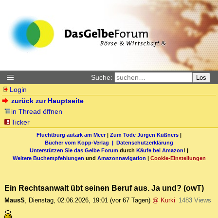
Suche:
Los
Login
zurück zur Hauptseite
in Thread öffnen
Ticker
Fluchtburg autark am Meer
|
Zum Tode Jürgen Küßners
|
Bücher vom Kopp-Verlag |
Datenschutzerklärung
Unterstützen Sie das Gelbe Forum
durch
Käufe bei Amazon
! |
Weitere Buchempfehlungen
und
Amazonnavigation
|
Cookie-Einstellungen
Ein Rechtsanwalt übt seinen Beruf aus. Ja und? (owT)
MausS
,
Dienstag, 02.06.2026, 19:01
(vor 67 Tagen)
@ Kurki
1483 Views