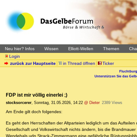
Neu hier? Infos
Wissen
Elliott-Wellen
Themen
Char
Login
zurück zur Hauptseite
in Thread öffnen
Ticker
Fluchtburg
Unterstützen Sie das Gel
FDP ist mir völlig einerlei ;)
stocksorcerer
,
Sonntag, 31.05.2026, 14:22
@ Dieter
2389 Views
Am Ende gilt doch folgendes:
Es geht den Herrschaften der Altparteien lediglich um das Aufteilen
Gesellschaft und Volkswirtschaft nichts ändern, bis die Brandmauer f
Wendehals udn Strack-Zimmermann eine gefährliche Rüstungslobby