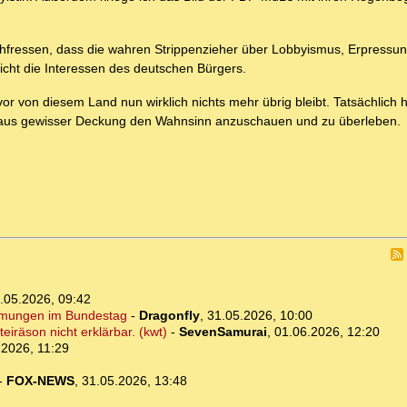
 durchfressen, dass die wahren Strippenzieher über Lobbyismus, Erpress
icht die Interessen des deutschen Bürgers.
vor von diesem Land nun wirklich nichts mehr übrig bleibt. Tatsächlich 
e aus gewisser Deckung den Wahnsinn anzuschauen und zu überleben.
.05.2026, 09:42
immungen im Bundestag
-
Dragonfly
,
31.05.2026, 10:00
eiräson nicht erklärbar. (kwt)
-
SevenSamurai
,
01.06.2026, 12:20
.2026, 11:29
-
FOX-NEWS
,
31.05.2026, 13:48