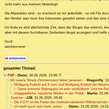
nicht mehr aus meinem Hinterkopf.
Die Altparteien sind - so erscheint es mir jedenfalls - so mit Filz
der Henker was noch ihre Interessen gewahrt sehen und das sind n
Ich finde es wird allerhöchste Zeit, dass der Bürger das erkennt, be
aber mit diesem furchtbaren Gedanken längst arrangiert und hoff
Gruß
stocksorcerer
antworten
gesamter Thread:
FDP
-
Dieter
,
30.05.2026, 23:06
Mir waere Strack-Zimmermann lieber gewesen.
-
Dragonfly
,
31
Wolfgang Kubicki auf X.com und Wolfgang Kubicki bei Abst
Diese extreme Diskrepanz ist sehr verblüffend. Und mit Part
Unappetitliche, hässliche Weiber in der Politik
-
Martin
,
01.06
Zastrow
-
JJB
,
31.05.2026, 09:45
Die F.D.P. ist die Partei des institutionalisierten Wählerverrats
ich weiß auch sehr wohl, wieso ...
-
Dieter
,
31.05.2026, 14:51