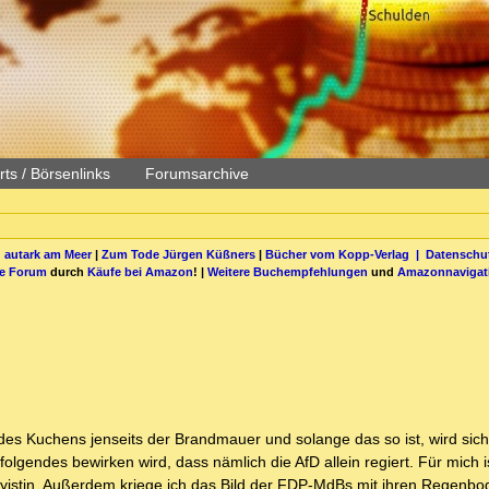
ts / Börsenlinks
Forumsarchive
 autark am Meer
|
Zum Tode Jürgen Küßners
|
Bücher vom Kopp-Verlag |
Datenschut
be Forum
durch
Käufe bei Amazon
! |
Weitere Buchempfehlungen
und
Amazonnavigat
 des Kuchens jenseits der Brandmauer und solange das so ist, wird sich
olgendes bewirken wird, dass nämlich die AfD allein regiert. Für mich is
istin. Außerdem kriege ich das Bild der FDP-MdBs mit ihren Regenb