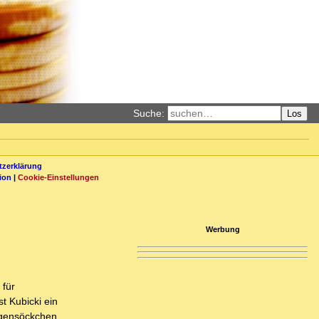
Suche:
Los
zerklärung
ion
|
Cookie-Einstellungen
Werbung
 für
t Kubicki ein
ogensöckchen