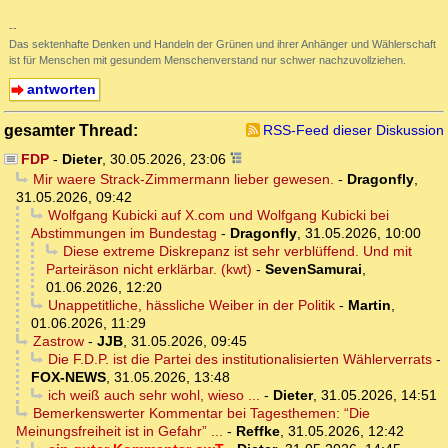
--
Das sektenhafte Denken und Handeln der Grünen und ihrer Anhänger und Wählerschaft
ist für Menschen mit gesundem Menschenverstand nur schwer nachzuvollziehen.
antworten
gesamter Thread:
RSS-Feed dieser Diskussion
FDP
-
Dieter
,
30.05.2026, 23:06
Mir waere Strack-Zimmermann lieber gewesen.
-
Dragonfly
,
31.05.2026, 09:42
Wolfgang Kubicki auf X.com und Wolfgang Kubicki bei
Abstimmungen im Bundestag
-
Dragonfly
,
31.05.2026, 10:00
Diese extreme Diskrepanz ist sehr verblüffend. Und mit
Parteiräson nicht erklärbar. (kwt)
-
SevenSamurai
,
01.06.2026, 12:20
Unappetitliche, hässliche Weiber in der Politik
-
Martin
,
01.06.2026, 11:29
Zastrow
-
JJB
,
31.05.2026, 09:45
Die F.D.P. ist die Partei des institutionalisierten Wählerverrats
-
FOX-NEWS
,
31.05.2026, 13:48
ich weiß auch sehr wohl, wieso ...
-
Dieter
,
31.05.2026, 14:51
Bemerkenswerter Kommentar bei Tagesthemen: “Die
Meinungsfreiheit ist in Gefahr” ...
-
Reffke
,
31.05.2026, 12:42