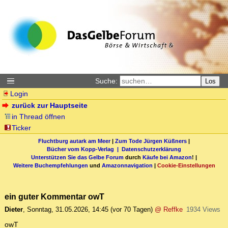
Suche:
Los
Login
zurück zur Hauptseite
in Thread öffnen
Ticker
Fluchtburg autark am Meer
|
Zum Tode Jürgen Küßners
|
Bücher vom Kopp-Verlag |
Datenschutzerklärung
Unterstützen Sie das Gelbe Forum
durch
Käufe bei Amazon
! |
Weitere Buchempfehlungen
und
Amazonnavigation
|
Cookie-Einstellungen
ein guter Kommentar owT
Dieter
,
Sonntag, 31.05.2026, 14:45
(vor 70 Tagen)
@ Reffke
1934 Views
owT