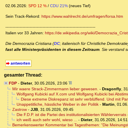
02.06.2026:
SPD 12 %
/
CDU 21%
(neues Tief)
Sein Track-Rekord:
https://www.wahlrecht.de/umfragen/forsa.htm
---------------------------------------------------------------
Italien vor 33 Jahren:
https://de.wikipedia.org/wiki/Democrazia_Cris
Die Democrazia Cristiana (
DC
; italienisch für Christliche Demokrati
fast alle Ministerpräsidenten in diesem Zeitraum
. Sie verstand s
antworten
gesamter Thread:
FDP
-
Dieter
,
30.05.2026, 23:06
Mir waere Strack-Zimmermann lieber gewesen.
-
Dragonfly
,
31
Wolfgang Kubicki auf X.com und Wolfgang Kubicki bei Abst
Diese extreme Diskrepanz ist sehr verblüffend. Und mit Part
Unappetitliche, hässliche Weiber in der Politik
-
Martin
,
01.06
Zastrow
-
JJB
,
31.05.2026, 09:45
Die F.D.P. ist die Partei des institutionalisierten Wählerverrats
ich weiß auch sehr wohl, wieso ...
-
Dieter
,
31.05.2026, 14:51
Bemerkenswerter Kommentar bei Tagesthemen: “Die Meinungsfreih