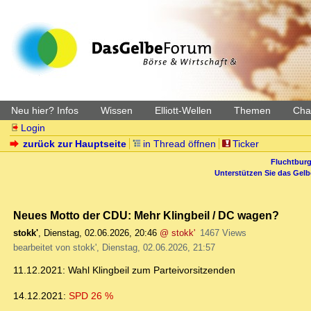
Neu hier? Infos
Wissen
Elliott-Wellen
Themen
Char
Login
zurück zur Hauptseite
in Thread öffnen
Ticker
Fluchtburg
Unterstützen Sie das Gel
Neues Motto der CDU: Mehr Klingbeil / DC wagen?
stokk'
,
Dienstag, 02.06.2026, 20:46
@ stokk'
1467 Views
bearbeitet von stokk', Dienstag, 02.06.2026, 21:57
11.12.2021: Wahl Klingbeil zum Parteivorsitzenden
14.12.2021:
SPD 26 %