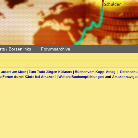
ts / Börsenlinks
Forumsarchive
 autark am Meer
|
Zum Tode Jürgen Küßners
|
Bücher vom Kopp-Verlag |
Datenschut
be Forum
durch
Käufe bei Amazon
! |
Weitere Buchempfehlungen
und
Amazonnavigat