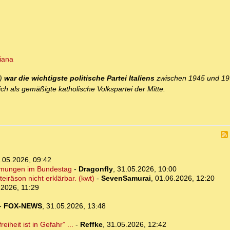
tiana
e)
war die wichtigste politische Partei Italiens
zwischen 1945 und 1
ich als gemäßigte katholische Volkspartei der Mitte.
.05.2026, 09:42
immungen im Bundestag
-
Dragonfly
,
31.05.2026, 10:00
eiräson nicht erklärbar. (kwt)
-
SevenSamurai
,
01.06.2026, 12:20
.2026, 11:29
-
FOX-NEWS
,
31.05.2026, 13:48
eit ist in Gefahr” ...
-
Reffke
,
31.05.2026, 12:42