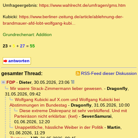
Umfrageergebnis:
https://www.wahlrecht.de/umfragen/gms.htm
Kubicki:
https://www.berliner-zeitung.de/article/ablehnung-der-
brandmauer-afd-lobt-wolfgang-kubi...
Grundrechenart: Addition
23
+
5
+
27
=
55
antworten
gesamter Thread:
RSS-Feed dieser Diskussion
FDP
-
Dieter
,
30.05.2026, 23:06
Mir waere Strack-Zimmermann lieber gewesen.
-
Dragonfly
,
31.05.2026, 09:42
Wolfgang Kubicki auf X.com und Wolfgang Kubicki bei
Abstimmungen im Bundestag
-
Dragonfly
,
31.05.2026, 10:00
Diese extreme Diskrepanz ist sehr verblüffend. Und mit
Parteiräson nicht erklärbar. (kwt)
-
SevenSamurai
,
01.06.2026, 12:20
Unappetitliche, hässliche Weiber in der Politik
-
Martin
,
01.06.2026, 11:29