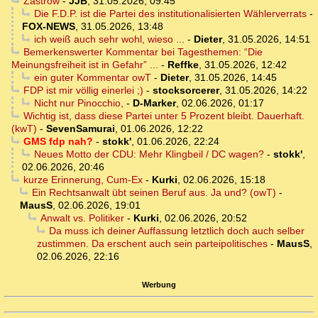
Zastrow
-
JJB
,
31.05.2026, 09:45
Die F.D.P. ist die Partei des institutionalisierten Wählerverrats
-
FOX-NEWS
,
31.05.2026, 13:48
ich weiß auch sehr wohl, wieso ...
-
Dieter
,
31.05.2026, 14:51
Bemerkenswerter Kommentar bei Tagesthemen: “Die
Meinungsfreiheit ist in Gefahr” ...
-
Reffke
,
31.05.2026, 12:42
ein guter Kommentar owT
-
Dieter
,
31.05.2026, 14:45
FDP ist mir völlig einerlei ;)
-
stocksorcerer
,
31.05.2026, 14:22
Nicht nur Pinocchio,
-
D-Marker
,
02.06.2026, 01:17
Wichtig ist, dass diese Partei unter 5 Prozent bleibt. Dauerhaft.
(kwT)
-
SevenSamurai
,
01.06.2026, 12:22
GMS fdp nah?
-
stokk'
,
01.06.2026, 22:24
Neues Motto der CDU: Mehr Klingbeil / DC wagen?
-
stokk'
,
02.06.2026, 20:46
kurze Erinnerung, Cum-Ex
-
Kurki
,
02.06.2026, 15:18
Ein Rechtsanwalt übt seinen Beruf aus. Ja und? (owT)
-
MausS
,
02.06.2026, 19:01
Anwalt vs. Politiker
-
Kurki
,
02.06.2026, 20:52
Da muss ich deiner Auffassung letztlich doch auch selber
zustimmen. Da erschent auch sein parteipolitisches
-
MausS
,
02.06.2026, 22:16
Werbung