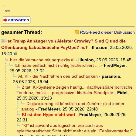
--
Fred
antworten
gesamter Thread:
RSS-Feed dieser Diskussion
Ist Trump Anhänger von Aleister Crowley? Sind Q und die
Offenbarung kabbalistische PsyOps? m.T
-
Illusion
,
25.05.2026,
15:20
hier die Versuche mit perplexity.ai
-
Illusion
,
25.05.2026, 15:45
Ich habe einfach nicht richtig recherchiert ....
-
FredMeyer
,
25.05.2026, 17:02
AI, KI - die Nachfahren des Schachtürken
-
paranoia
,
25.05.2026, 19:04
Zitat: KI-Systeme zeigen häufig... nachweisbare politische
Tendenz, meist ... progressiver liberaler Standpkte
-
Fidel
,
25.05.2026, 19:23
Digitalisierung ist künstlich und Zuhörer sind immer
analog
-
FredMeyer
,
25.05.2026, 22:48
KI ist den Hype nicht wert
-
FredMeyer
,
25.05.2026,
22:31
"KI" ist sowohl aus logischer, wie auch aus
spieltheoretischer Sicht nicht mehr als ein "Fehlerverstärker"