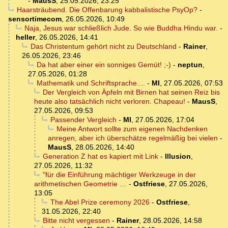
-
MausS
,
25.05.2026, 23:25
Haarsträubend. Die Offenbarung kabbalistische PsyOp?
-
sensortimecom
,
26.05.2026, 10:49
Naja, Jesus war schließlich Jude. So wie Buddha Hindu war.
-
heller
,
26.05.2026, 14:41
Das Christentum gehört nicht zu Deutschland
-
Rainer
,
26.05.2026, 23:46
Da hat aber einer ein sonniges Gemüt! ;-)
-
neptun
,
27.05.2026, 01:28
Mathematik und Schriftsprache....
-
MI
,
27.05.2026, 07:53
Der Vergleich von Äpfeln mit Birnen hat seinen Reiz bis
heute also tatsächlich nicht verloren. Chapeau!
-
MausS
,
27.05.2026, 09:53
Passender Vergleich
-
MI
,
27.05.2026, 17:04
Meine Antwort sollte zum eigenen Nachdenken
anregen, aber ich überschätze regelmäßig bei vielen
-
MausS
,
28.05.2026, 14:40
Generation Z hat es kapiert mit Link
-
Illusion
,
27.05.2026, 11:32
"für die Einführung mächtiger Werkzeuge in der
arithmetischen Geometrie …
-
Ostfriese
,
27.05.2026,
13:05
The Abel Prize ceremony 2026
-
Ostfriese
,
31.05.2026, 22:40
Bitte nicht vergessen
-
Rainer
,
28.05.2026, 14:58