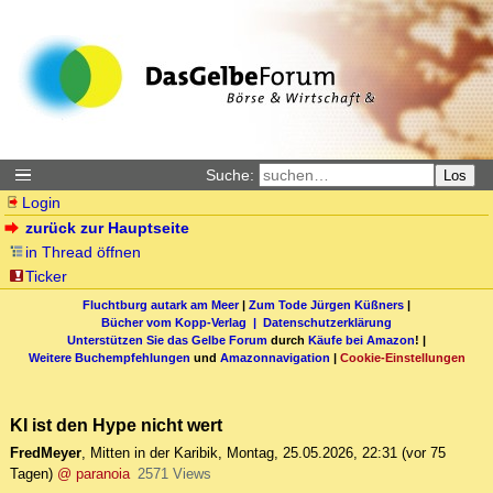
Suche:
Los
Login
zurück zur Hauptseite
in Thread öffnen
Ticker
Fluchtburg autark am Meer
|
Zum Tode Jürgen Küßners
|
Bücher vom Kopp-Verlag |
Datenschutzerklärung
Unterstützen Sie das Gelbe Forum
durch
Käufe bei Amazon
! |
Weitere Buchempfehlungen
und
Amazonnavigation
|
Cookie-Einstellungen
KI ist den Hype nicht wert
FredMeyer
,
Mitten in der Karibik
,
Montag, 25.05.2026, 22:31
(vor 75
Tagen)
@ paranoia
2571 Views