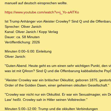
manuell auf deutsch einsprechen wollte.
https://www.youtube.com/watch?v=j_Yo-aAlTKo
Ist Trump Anhänger von Aleister Crowley? Sind Q und die Offenbar
Sprecher: Oliver Janich
Kanal: Oliver Janich / Kopp Verlag
Dauer: ca. 58 Minuten
Veröffentlichung: 2026
Minuten 0:00–5:00: Einleitung
Oliver Janich:
"Guten Abend. Heute geht es um einen sehr wichtigen Punkt, den vi
was ist mit QAnon? Sind Q und die Offenbarung kabbalistische PsyO
"Aleister Crowley war ein britischer Okkultist, geboren 1875, gestor
Order of the Golden Dawn, einer geheimen okkulten Gesellschaft."
"Crowley war nicht nur ein Okkultist. Er war ein Sexualmagier, ein
Law' heißt. Crowley sah in Hitler seinen Vollstrecker."
Minuten 5:00–12:00: Trump und die okkulten Verbindungen