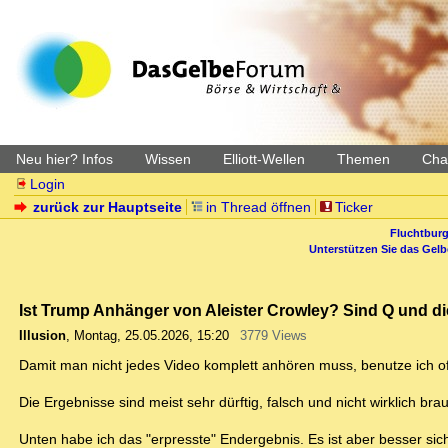
Neu hier? Infos
Wissen
Elliott-Wellen
Themen
Char
Login
zurück zur Hauptseite
in Thread öffnen
Ticker
Fluchtburg
Unterstützen Sie das Gel
Ist Trump Anhänger von Aleister Crowley? Sind Q und d
Illusion
,
Montag, 25.05.2026, 15:20
3779 Views
Damit man nicht jedes Video komplett anhören muss, benutze ich oft 
Die Ergebnisse sind meist sehr dürftig, falsch und nicht wirklich bra
Unten habe ich das "erpresste" Endergebnis. Es ist aber besser sich