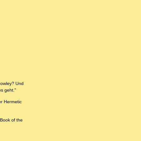
Crowley? Und
s geht."
er Hermetic
 Book of the