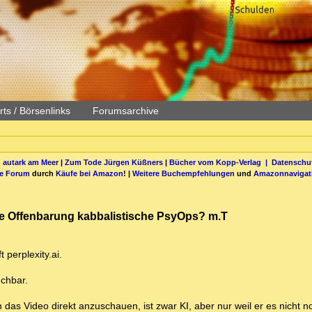
ts / Börsenlinks
Forumsarchive
 autark am Meer
|
Zum Tode Jürgen Küßners
|
Bücher vom Kopp-Verlag |
Datenschut
be Forum
durch
Käufe bei Amazon
! |
Weitere Buchempfehlungen
und
Amazonnavigat
ie Offenbarung kabbalistische PsyOps? m.T
perplexity.ai.
uchbar.
 das Video direkt anzuschauen, ist zwar KI, aber nur weil er es nicht 