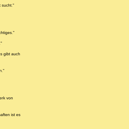
 sucht."
htiges."
."
s gibt auch
n."
erk von
aften ist es