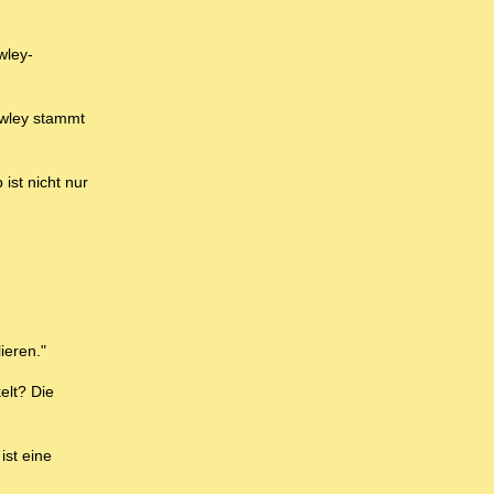
wley-
owley stammt
ist nicht nur
ieren."
elt? Die
ist eine