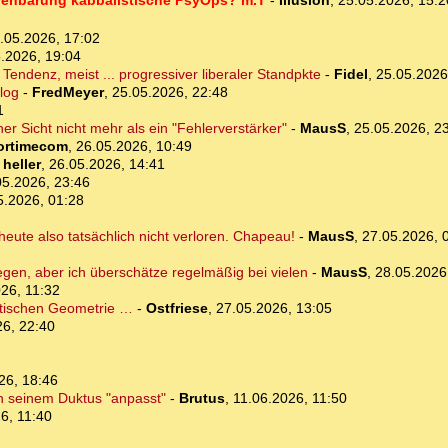
ffenbarung kabbalistische PsyOps? m.T
-
Illusion
,
25.05.2026, 15:
.05.2026, 17:02
.2026, 19:04
 Tendenz, meist ... progressiver liberaler Standpkte
-
Fidel
,
25.05.2026
log
-
FredMeyer
,
25.05.2026, 22:48
1
her Sicht nicht mehr als ein "Fehlerverstärker"
-
MausS
,
25.05.2026, 2
ortimecom
,
26.05.2026, 10:49
-
heller
,
26.05.2026, 14:41
05.2026, 23:46
5.2026, 01:28
heute also tatsächlich nicht verloren. Chapeau!
-
MausS
,
27.05.2026, 
gen, aber ich überschätze regelmäßig bei vielen
-
MausS
,
28.05.2026
26, 11:32
etischen Geometrie …
-
Ostfriese
,
27.05.2026, 13:05
26, 22:40
26, 18:46
ch seinem Duktus "anpasst"
-
Brutus
,
11.06.2026, 11:50
6, 11:40