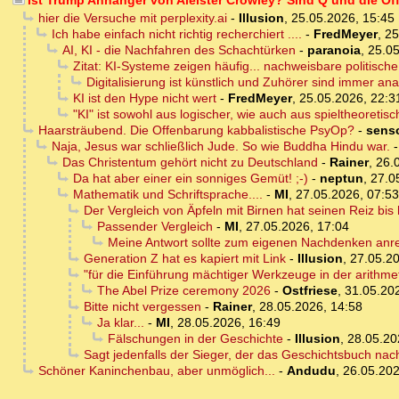
Ist Trump Anhänger von Aleister Crowley? Sind Q und die O
hier die Versuche mit perplexity.ai
-
Illusion
,
25.05.2026, 15:45
Ich habe einfach nicht richtig recherchiert ....
-
FredMeyer
,
25
AI, KI - die Nachfahren des Schachtürken
-
paranoia
,
25.05
Zitat: KI-Systeme zeigen häufig... nachweisbare politische
Digitalisierung ist künstlich und Zuhörer sind immer ana
KI ist den Hype nicht wert
-
FredMeyer
,
25.05.2026, 22:3
"KI" ist sowohl aus logischer, wie auch aus spieltheoretisc
Haarsträubend. Die Offenbarung kabbalistische PsyOp?
-
sens
Naja, Jesus war schließlich Jude. So wie Buddha Hindu war.
Das Christentum gehört nicht zu Deutschland
-
Rainer
,
26.
Da hat aber einer ein sonniges Gemüt! ;-)
-
neptun
,
27.0
Mathematik und Schriftsprache....
-
MI
,
27.05.2026, 07:53
Der Vergleich von Äpfeln mit Birnen hat seinen Reiz bis 
Passender Vergleich
-
MI
,
27.05.2026, 17:04
Meine Antwort sollte zum eigenen Nachdenken anre
Generation Z hat es kapiert mit Link
-
Illusion
,
27.05.20
"für die Einführung mächtiger Werkzeuge in der arithm
The Abel Prize ceremony 2026
-
Ostfriese
,
31.05.20
Bitte nicht vergessen
-
Rainer
,
28.05.2026, 14:58
Ja klar...
-
MI
,
28.05.2026, 16:49
Fälschungen in der Geschichte
-
Illusion
,
28.05.20
Sagt jedenfalls der Sieger, der das Geschichtsbuch na
Schöner Kaninchenbau, aber unmöglich...
-
Andudu
,
26.05.202