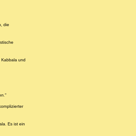
, die
stische
ie Kabbala und
en."
komplizierter
a. Es ist ein