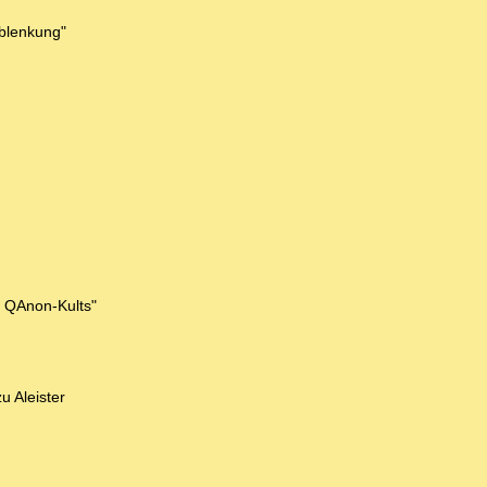
Ablenkung"
n QAnon-Kults"
 Aleister