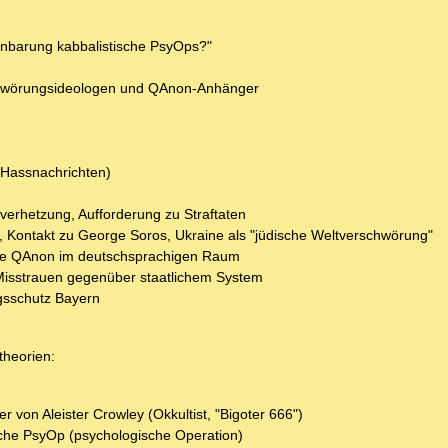
fenbarung kabbalistische PsyOps?"
rschwörungsideologen und QAnon-Anhänger
Hassnachrichten)
verhetzung, Aufforderung zu Straftaten
 Kontakt zu George Soros, Ukraine als "jüdische Weltverschwörung"
rie QAnon im deutschsprachigen Raum
 Misstrauen gegenüber staatlichem System
gsschutz Bayern
theorien:
on Aleister Crowley (Okkultist, "Bigoter 666")
sche PsyOp (psychologische Operation)