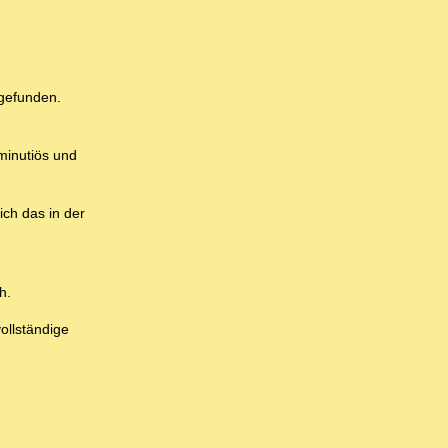
 gefunden.
minutiös und
ich das in der
h.
ollständige