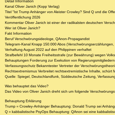
Detail Information
Kanal Oliver Janich (Kopp Verlag)
Titel "Ist Trump Anhänger von Aleister Crowley? Sind Q und die Of
Veröffentlichung 2026
Kommentar Oliver Janich ist einer der radikalsten deutschen Ve
Wer ist Oliver Janich?
Fakt Information
Beruf Verschwörungsideologe, QAnon-Propagandist
Telegram-Kanal Knapp 150.000 Abos (Verschwörungserzählungen, 
Verhaftung August 2022 auf den Philippinen verhaftet
Strafbefehl 10 Monate Freiheitsstrafe (zur Bewährung) wegen Volks
Behauptungen Forderung zur Exekution von Regierungsmitgliedern,
Verfassungsschutz Bekanntester Vertreter der Verschwörungstheo
Rechtsextremismus Verbreitet rechtsextremistische Inhalte, schürt
Quelle: Spiegel, Deutschlandfunk, Süddeutsche Zeitung, Verfassun
Was behauptet das Video?
Das Video von Oliver Janich dreht sich um folgende Verschwörungs
Behauptung Erklärung
Trump = Crowley-Anhänger Behauptung: Donald Trump sei Anhänger v
Q = kabbalistische PsyOps Behauptung: QAnon sei eine kabbalisti