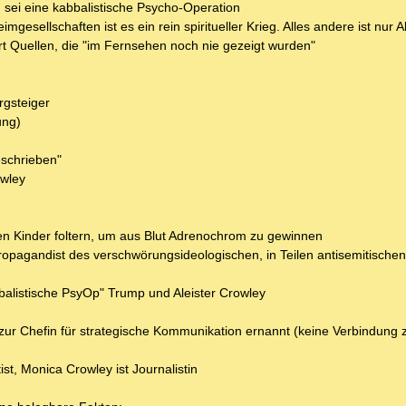
 sei eine kabbalistische Psycho-Operation
mgesellschaften ist es ein rein spiritueller Krieg. Alles andere ist nur 
ert Quellen, die "im Fernsehen noch nie gezeigt wurden"
rgsteiger
ung)
schrieben"
owley
en Kinder foltern, um aus Blut Adrenochrom zu gewinnen
ropagandist des verschwörungsideologischen, in Teilen antisemitische
alistische PsyOp" Trump und Aleister Crowley
 Chefin für strategische Kommunikation ernannt (keine Verbindung zu
st, Monica Crowley ist Journalistin