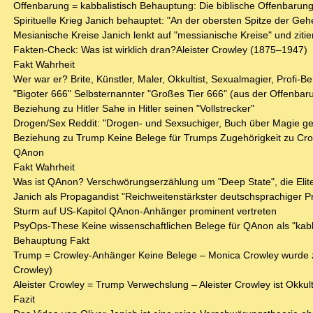
Offenbarung = kabbalistisch Behauptung: Die biblische Offenbarung
Spirituelle Krieg Janich behauptet: "An der obersten Spitze der Gehei
Mesianische Kreise Janich lenkt auf "messianische Kreise" und ziti
Fakten-Check: Was ist wirklich dran?Aleister Crowley (1875–1947)
Fakt Wahrheit
Wer war er? Brite, Künstler, Maler, Okkultist, Sexualmagier, Profi-Be
"Bigoter 666" Selbsternannter "Großes Tier 666" (aus der Offenbar
Beziehung zu Hitler Sahe in Hitler seinen "Vollstrecker"
Drogen/Sex Reddit: "Drogen- und Sexsuchiger, Buch über Magie ge
Beziehung zu Trump Keine Belege für Trumps Zugehörigkeit zu Cr
QAnon
Fakt Wahrheit
Was ist QAnon? Verschwörungserzählung um "Deep State", die Elit
Janich als Propagandist "Reichweitenstärkster deutschsprachiger P
Sturm auf US-Kapitol QAnon-Anhänger prominent vertreten
PsyOps-These Keine wissenschaftlichen Belege für QAnon als "kabb
Behauptung Fakt
Trump = Crowley-Anhänger Keine Belege – Monica Crowley wurde zur
Crowley)
Aleister Crowley = Trump Verwechslung – Aleister Crowley ist Okkulti
Fazit