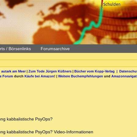
ts / Börsenlinks
Forumsarchive
 autark am Meer
|
Zum Tode Jürgen Küßners
|
Bücher vom Kopp-Verlag |
Datenschut
be Forum
durch
Käufe bei Amazon
! |
Weitere Buchempfehlungen
und
Amazonnavigat
ung kabbalistische PsyOps?
ung kabbalistische PsyOps? Video-Informationen