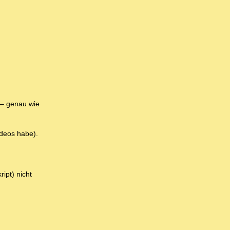
 – genau wie
ideos habe).
ipt) nicht