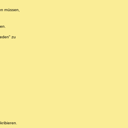
hen müssen,
nen.
reden" zu
kribieren.