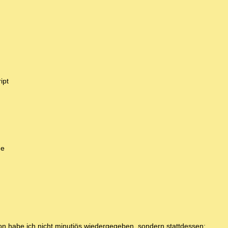
ipt
ge
on habe ich nicht minutiös wiedergegeben, sondern stattdessen: