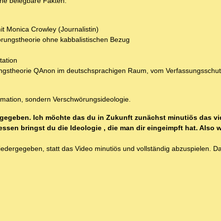
hne belegbare Fakten:
 Monica Crowley (Journalistin)
örungstheorie ohne kabbalistischen Bezug
tation
wörungstheorie QAnon im deutschsprachigen Raum, vom Verfassungsschut
formation, sondern Verschwörungsideologie.
ergegeben. Ich möchte das du in Zukunft zunächst minutiös das v
ssen bringst du die Ideologie , die man dir eingeimpft hat. Also w
iedergegeben, statt das Video minutiös und vollständig abzuspielen. Das