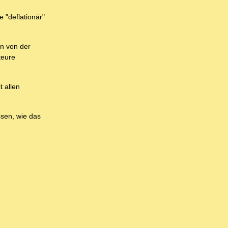
e "deflationär"
en von der
teure
t allen
ssen, wie das