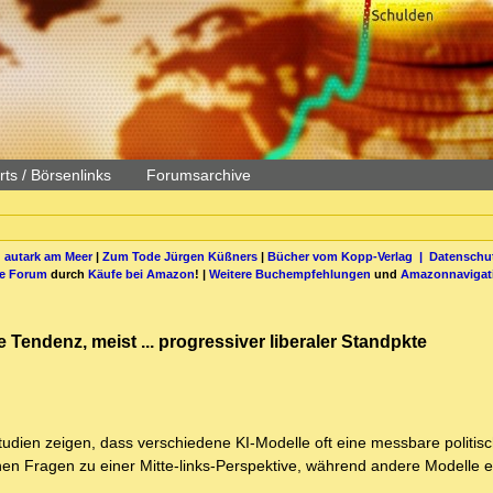
ts / Börsenlinks
Forumsarchive
 autark am Meer
|
Zum Tode Jürgen Küßners
|
Bücher vom Kopp-Verlag |
Datenschut
be Forum
durch
Käufe bei Amazon
! |
Weitere Buchempfehlungen
und
Amazonnavigat
e Tendenz, meist ... progressiver liberaler Standpkte
he Studien zeigen, dass verschiedene KI-Modelle oft eine messbare politi
chen Fragen zu einer Mitte-links-Perspektive, während andere Modelle 