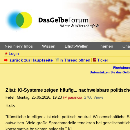
Neu hier? Infos
Wissen
Elliott-Wellen
Themen
Char
Login
zurück zur Hauptseite
in Thread öffnen
Ticker
Fluchtburg
Unterstützen Sie das Gel
Zitat: KI-Systeme zeigen häufig... nachweisbare politisch
Fidel
,
Montag, 25.05.2026, 19:23
@ paranoia
2760 Views
Hallo
"Künstliche Intelligenz ist nicht politisch neutral. Wissenschaftlic
aufweisen. Viele große Sprachmodelle tendieren bei gesellschaftli
konservative Ansichten spiegeln." KI