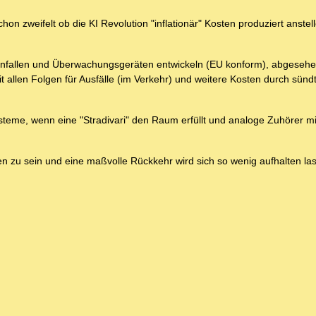
on zweifelt ob die KI Revolution "inflationär" Kosten produziert anstell
ostenfallen und Überwachungsgeräten entwickeln (EU konform), abgeseh
it allen Folgen für Ausfälle (im Verkehr) und weitere Kosten durch sünd
Systeme, wenn eine "Stradivari" den Raum erfüllt und analoge Zuhörer mi
en zu sein und eine maßvolle Rückkehr wird sich so wenig aufhalten la