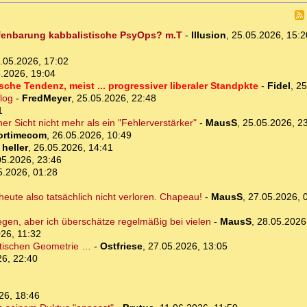
ffenbarung kabbalistische PsyOps? m.T
-
Illusion
,
25.05.2026, 15:
.05.2026, 17:02
.2026, 19:04
sche Tendenz, meist ... progressiver liberaler Standpkte
-
Fidel
,
25
log
-
FredMeyer
,
25.05.2026, 22:48
1
her Sicht nicht mehr als ein "Fehlerverstärker"
-
MausS
,
25.05.2026, 2
ortimecom
,
26.05.2026, 10:49
-
heller
,
26.05.2026, 14:41
05.2026, 23:46
5.2026, 01:28
heute also tatsächlich nicht verloren. Chapeau!
-
MausS
,
27.05.2026, 
gen, aber ich überschätze regelmäßig bei vielen
-
MausS
,
28.05.2026
26, 11:32
etischen Geometrie …
-
Ostfriese
,
27.05.2026, 13:05
26, 22:40
26, 18:46