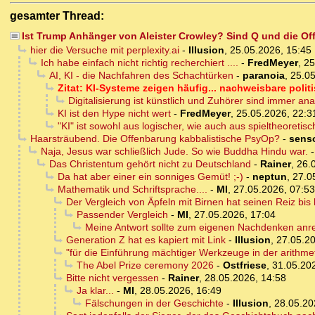
gesamter Thread:
Ist Trump Anhänger von Aleister Crowley? Sind Q und die O
hier die Versuche mit perplexity.ai
-
Illusion
,
25.05.2026, 15:45
Ich habe einfach nicht richtig recherchiert ....
-
FredMeyer
,
25
AI, KI - die Nachfahren des Schachtürken
-
paranoia
,
25.05
Zitat: KI-Systeme zeigen häufig... nachweisbare politi
Digitalisierung ist künstlich und Zuhörer sind immer ana
KI ist den Hype nicht wert
-
FredMeyer
,
25.05.2026, 22:3
"KI" ist sowohl aus logischer, wie auch aus spieltheoretisc
Haarsträubend. Die Offenbarung kabbalistische PsyOp?
-
sens
Naja, Jesus war schließlich Jude. So wie Buddha Hindu war.
Das Christentum gehört nicht zu Deutschland
-
Rainer
,
26.
Da hat aber einer ein sonniges Gemüt! ;-)
-
neptun
,
27.0
Mathematik und Schriftsprache....
-
MI
,
27.05.2026, 07:53
Der Vergleich von Äpfeln mit Birnen hat seinen Reiz bis 
Passender Vergleich
-
MI
,
27.05.2026, 17:04
Meine Antwort sollte zum eigenen Nachdenken anre
Generation Z hat es kapiert mit Link
-
Illusion
,
27.05.20
"für die Einführung mächtiger Werkzeuge in der arithm
The Abel Prize ceremony 2026
-
Ostfriese
,
31.05.20
Bitte nicht vergessen
-
Rainer
,
28.05.2026, 14:58
Ja klar...
-
MI
,
28.05.2026, 16:49
Fälschungen in der Geschichte
-
Illusion
,
28.05.20